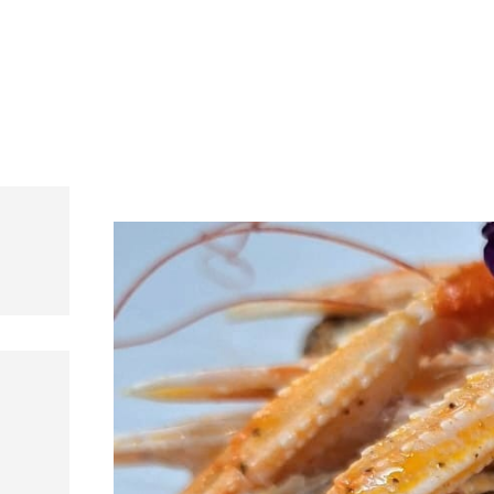
s, mariscos y carnes prémium
rant Andorra