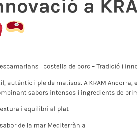
 innovació a KR
scamarlans i costella de porc – Tradició i in
il, autèntic i ple de matisos. A KRAM Andorra,
mbinant sabors intensos i ingredients de pri
xtura i equilibri al plat
sabor de la mar Mediterrània