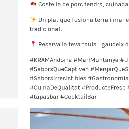
Costella de porc tendra, cuinad
Un plat que fusiona terra i mar 
tradicional!
Reserva la teva taula i gaudeix 
#KRAMAndorra #MarIMuntanya #Lle
#SaborsQueCaptiven #MenjarQueSo
#SaborsIrresistibles #Gastrono
#CuinaDeQualitat #ProducteFresc 
#tapasbar #CocktailBar
R
e