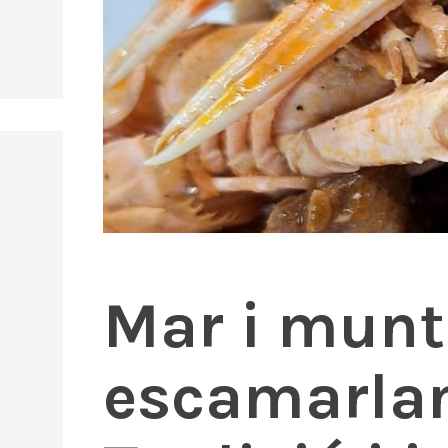
Mar i munt
escamarlans