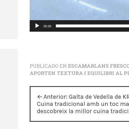
00:00
PUBLICADO EN
ESCAMARLANS FRESCO
APORTEN TEXTURA I EQUILIBRI AL 
N
Anterior:
Galta de Vedella de 
Cuina tradicional amb un toc mag
a
descobreix la millor cuina tradic