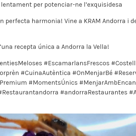
a lentament per potenciar-ne l’exquisidesa
en perfecta harmonia! Vine a KRAM Andorra i de
d’una recepta única a Andorra la Vella!
ntiesMeloses #EscamarlansFrescos #Costel
rprèn #CuinaAutèntica #OnMenjarBé #Reserv
miaPremium #MomentsÚnics #MenjarAmbEncant
#Restaurantandorra #andorraRestaurantes #A