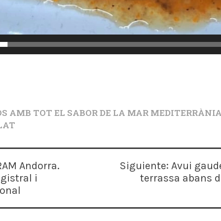
S AMB TOT EL SABOR DE LA MAR MEDITERRÀNI
PLAT
KRAM Andorra.
Siguiente:
Avui gaude
istral i
terrassa abans d
ional