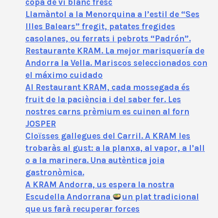
copa de vi blanc fresc
Llamàntol a la Menorquina a l’estil de “Ses
Illes Balears” fregit, patates fregides
casolanes, ou ferrats i pebrots “Padrón”.
Restaurante KRAM. La mejor marisquería de
Andorra la Vella. Mariscos seleccionados con
el máximo cuidado
Al Restaurant KRAM, cada mossegada és
fruit de la paciència i del saber fer. Les
nostres carns prèmium es cuinen al forn
JOSPER
Cloïsses gallegues del Carril. A KRAM les
trobaràs al gust: a la planxa, al vapor, a l’all
o a la marinera. Una autèntica joia
gastronòmica.
A KRAM Andorra, us espera la nostra
Escudella Andorrana
un plat tradicional
que us farà recuperar forces