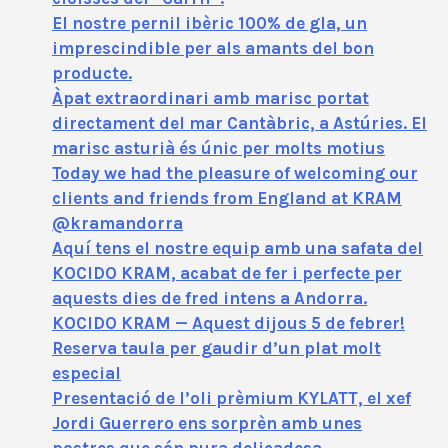
El nostre pernil ibèric 100% de gla, un
imprescindible per als amants del bon
producte.
Àpat extraordinari amb marisc portat
directament del mar Cantàbric, a Astúries. El
marisc asturià és únic per molts motius
Today we had the pleasure of welcoming our
clients and friends from England at KRAM
@kramandorra
Aquí tens el nostre equip amb una safata del
KOCIDO KRAM, acabat de fer i perfecte per
aquests dies de fred intens a Andorra.
KOCIDO KRAM — Aquest dijous 5 de febrer!
Reserva taula per gaudir d’un plat molt
especial
Presentació de l’oli prèmium KYLATT, el xef
Jordi Guerrero ens sorprèn amb unes
postres que són pura delicadesa