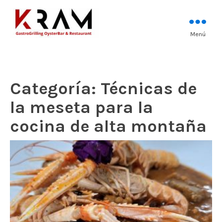
Los mejores pescados, mariscos y
Menú
Kram Restaurant
carnes prémium
Andorra
Categoría:
Técnicas de
la meseta para la
cocina de alta montaña