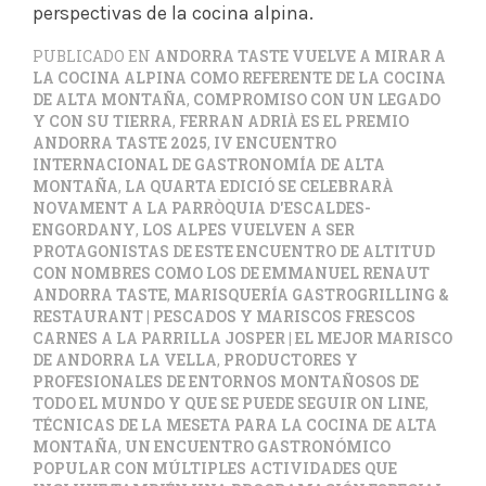
perspectivas de la cocina alpina.
PUBLICADO EN
ANDORRA TASTE VUELVE A MIRAR A
LA COCINA ALPINA COMO REFERENTE DE LA COCINA
DE ALTA MONTAÑA
,
COMPROMISO CON UN LEGADO
Y CON SU TIERRA
,
FERRAN ADRIÀ ES EL PREMIO
ANDORRA TASTE 2025
,
IV ENCUENTRO
INTERNACIONAL DE GASTRONOMÍA DE ALTA
MONTAÑA
,
LA QUARTA EDICIÓ SE CELEBRARÀ
NOVAMENT A LA PARRÒQUIA D'ESCALDES-
ENGORDANY
,
LOS ALPES VUELVEN A SER
PROTAGONISTAS DE ESTE ENCUENTRO DE ALTITUD
CON NOMBRES COMO LOS DE EMMANUEL RENAUT
ANDORRA TASTE
,
MARISQUERÍA GASTROGRILLING &
RESTAURANT | PESCADOS Y MARISCOS FRESCOS
CARNES A LA PARRILLA JOSPER | EL MEJOR MARISCO
DE ANDORRA LA VELLA
,
PRODUCTORES Y
PROFESIONALES DE ENTORNOS MONTAÑOSOS DE
TODO EL MUNDO Y QUE SE PUEDE SEGUIR ON LINE
,
TÉCNICAS DE LA MESETA PARA LA COCINA DE ALTA
MONTAÑA
,
UN ENCUENTRO GASTRONÓMICO
POPULAR CON MÚLTIPLES ACTIVIDADES QUE