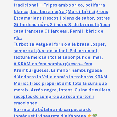
tradicional — Tripes amb xoriço, botifarra
blanca, botifarra negra (Morcilla) i cigrons
Escamarlans frescos i plens de sabor, ostres
Gillardeau núm. 2 i núm. 3, de la prestigiosa
casa francesa Gillardeau. Pernil ibèric de
gla.
Turbot salvatge al forn o a la brasa Josper,
sempre al gust del client. Pell cruixent,
textura melosa i tot el sabor pur del mar.
A KRAM no fem hamburgueses… fem
Kramburgueses. La millor hamburguesa
d’Andorra la Vella només la trobaràs KRAM
Marisc fresc preparat amb tota la cura que
mereix. Arròs negre, intens. Cuina de cullera,
receptes de sempre que reconforten i
emocionen.
Burrata de búfala amb carpaccio de
tomàquet i vinagreta d’alfàbrega