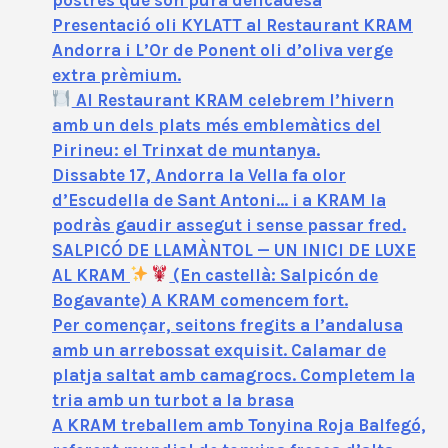
Presentació oli KYLATT al Restaurant KRAM
Andorra i L’Or de Ponent oli d’oliva verge
extra prèmium.
Al Restaurant KRAM celebrem l’hivern
amb un dels plats més emblemàtics del
Pirineu: el Trinxat de muntanya.
Dissabte 17, Andorra la Vella fa olor
d’Escudella de Sant Antoni… i a KRAM la
podràs gaudir assegut i sense passar fred.
SALPICÓ DE LLAMÀNTOL — UN INICI DE LUXE
AL KRAM
(En castellà: Salpicón de
Bogavante) A KRAM comencem fort.
Per començar, seitons fregits a l’andalusa
amb un arrebossat exquisit. Calamar de
platja saltat amb camagrocs. Completem la
tria amb un turbot a la brasa
A KRAM treballem amb Tonyina Roja Balfegó,