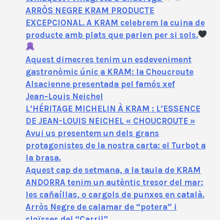
ARRÒS NEGRE KRAM PRODUCTE
EXCEPCIONAL. A KRAM celebrem la cuina de
producte amb plats que parlen per si sols.
Aquest dimecres tenim un esdeveniment
gastronòmic únic a KRAM: la Choucroute
Alsacienne presentada pel famós xef
Jean‑Louis Neichel
L’HÉRITAGE MICHELIN À KRAM : L’ESSENCE
DE JEAN-LOUIS NEICHEL « CHOUCROUTE »
Avui us presentem un dels grans
protagonistes de la nostra carta: el Turbot a
la brasa.
Aquest cap de setmana, a la taula de KRAM
ANDORRA tenim un autèntic tresor del mar:
les cañaíllas, o cargols de punxes en català.
Arròs Negre de calamar de “potera” i
cloïsses del “Carril”.