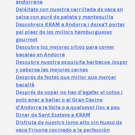
andorrana
Deléitate con nuestra carrillada de vaca en
salsa con puré de patata y mantequilla
Descobreix KRAM a Andorra i deixa't portar
pel plaer de les millors hamburgueses
gourmet
Descubre los mejores sitios para comer
bacalao en Andorra
Descubre nuestra exquisita barbacoa Josper
y saborea las mejores carnes
Després de festes que millor que menjar
bacallà
Després de sopar no has d’agafar el cotxe i
pots anar a ballar o al Gran Casino
d’Andorra la Vella o a qualsevol lloc a peu
Dinar de Sant Eseteve a KRAM
Disfruta de nuestro lomo alto sin hueso de
vaca Frisona cocinado a la perfección