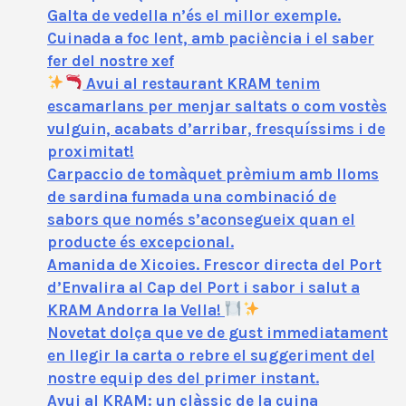
Galta de vedella n’és el millor exemple.
Cuinada a foc lent, amb paciència i el saber
fer del nostre xef
Avui al restaurant KRAM tenim
escamarlans per menjar saltats o com vostès
vulguin, acabats d’arribar, fresquíssims i de
proximitat!
Carpaccio de tomàquet prèmium amb lloms
de sardina fumada una combinació de
sabors que només s’aconsegueix quan el
producte és excepcional.
Amanida de Xicoies. Frescor directa del Port
d’Envalira al Cap del Port i sabor i salut a
KRAM Andorra la Vella!
Novetat dolça que ve de gust immediatament
en llegir la carta o rebre el suggeriment del
nostre equip des del primer instant.
Avui al KRAM: un clàssic de la cuina