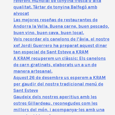
referent mundial de tonyina fresca d’alta
qualitat. Tàrtar de tonyina Balfegó amb
alvocat
Las mejores reseñas de restaurantes de
Andorra la Vella. Buena carne, buen pescado,
buen vino, buen cava, buen local.
Vols recordar els canelons de l’àvia, el nostre
xef Jordi Guerrero ha preparat aquest dinar
tan especial de Sant Esteve a KRAM
A KRAM recuperem un clàssic: Els canelons
de carn gratinats, elaborats un a un de
manera artesanal.
Aquest 26 de desembre us esperem a KRAM
per gaudir del nostre tradicional menú de
Sant Esteve
Gaudeix dels nostres aperitius amb les
ostres Gillardeau, reconegudes com les
millors del món, i acompanya-les amb una