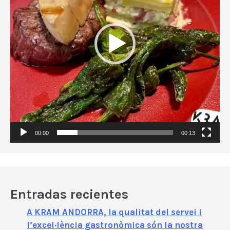
o
d
u
c
t
o
r
d
e
v
í
00:00
00:13
d
e
o
Entradas recientes
A KRAM ANDORRA, la qualitat del servei i
l’excel·lència gastronòmica són la nostra