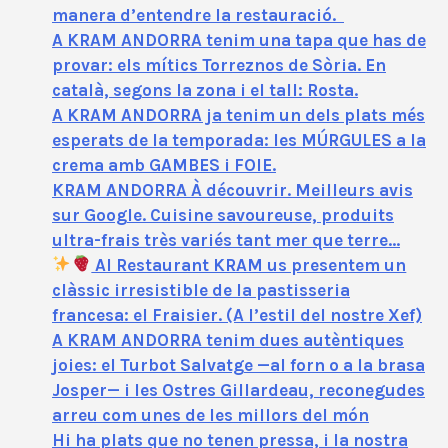
manera d’entendre la restauració.
A KRAM ANDORRA tenim una tapa que has de
provar: els mítics Torreznos de Sòria. En
català, segons la zona i el tall: Rosta.
A KRAM ANDORRA ja tenim un dels plats més
esperats de la temporada: les MÚRGULES a la
crema amb GAMBES i FOIE.
KRAM ANDORRA À découvrir. Meilleurs avis
sur Google. Cuisine savoureuse, produits
ultra-frais très variés tant mer que terre…
Al Restaurant KRAM us presentem un
clàssic irresistible de la pastisseria
francesa: el Fraisier. (A l’estil del nostre Xef)
A KRAM ANDORRA tenim dues autèntiques
joies: el Turbot Salvatge —al forn o a la brasa
Josper— i les Ostres Gillardeau, reconegudes
arreu com unes de les millors del món
Hi ha plats que no tenen pressa, i la nostra