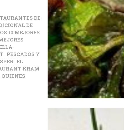
STAURANTES DE
DICIONAL DE
OS 10 MEJORES
 MEJORES
ELLA
,
 | PESCADOS Y
PER | EL
AURANT KRAM
A QUIENES