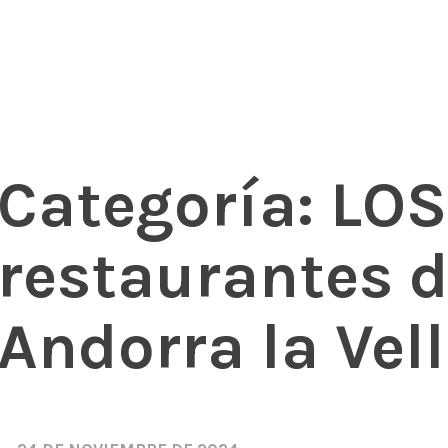
s, mariscos y carnes prémium
rant Andorra
Categoría:
LOS
restaurantes d
Andorra la Vel