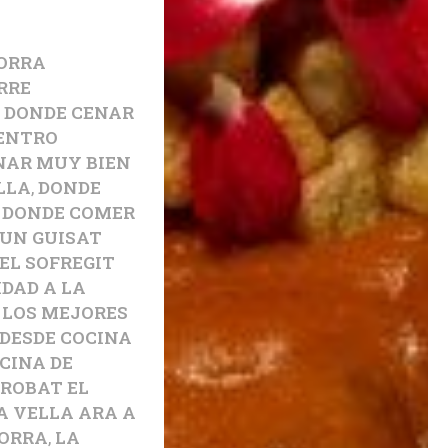
ORRA
RRE
,
DONDE CENAR
CENTRO
NAR MUY BIEN
LLA
,
DONDE
,
DONDE COMER
 UN GUISAT
EL SOFREGIT
DAD A LA
LOS MEJORES
DESDE COCINA
CINA DE
TROBAT EL
A VELLA ARA A
ORRA
,
LA