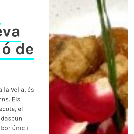
s
eva
ió de
la Vella, és
rns. Els
cote, el
cadascun
abor únic i