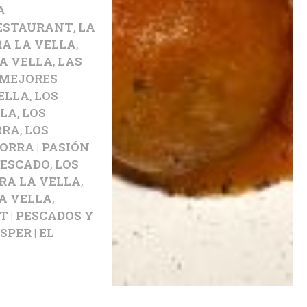
A
RESTAURANT
,
LA
A LA VELLA
,
A VELLA
,
LAS
 MEJORES
ELLA
,
LOS
LLA
,
LOS
RRA
,
LOS
RRA | PASIÓN
PESCADO
,
LOS
RA LA VELLA
,
A VELLA
,
 | PESCADOS Y
PER | EL