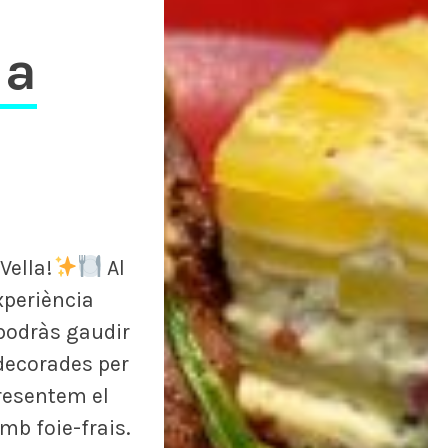
ia
Vella!
Al
periència
podràs gaudir
decorades per
presentem el
mb foie-frais.