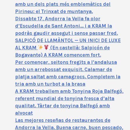
amb un dels plats més emblemàtics del
Pirineu: el Trinxat de muntanya.
Dissabte 17, Andorra la Vella fa olor
d’Escudella de Sant Antoni… i a KRAM la
podràs gaudir assegut i sense passar fred.
SALPICÓ DE LLAMÀNTOL — UN INICI DE LUXE
AL KRAM
(En castellà: Salpicón de
Bogavante) A KRAM comencem fort.
Per començar, seitons fregits a l’andalusa
amb un arrebossat exquisit. Calamar de
platja saltat amb camagrocs. Completem la
tria amb un turbot a la brasa
A KRAM treballem amb Tonyina Roja Balfegó,
referent mundial de tonyina fresca d’alta
qualitat. Tàrtar de tonyina Balfegó amb
alvocat
Las mejores reseñas de restaurantes de
Andorra la Vella. Buena carne, buen pescado,