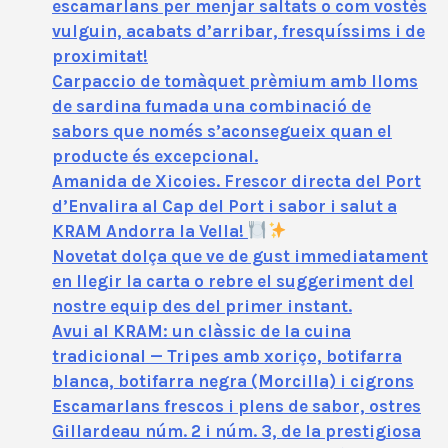
escamarlans per menjar saltats o com vostès
vulguin, acabats d’arribar, fresquíssims i de
proximitat!
Carpaccio de tomàquet prèmium amb lloms
de sardina fumada una combinació de
sabors que només s’aconsegueix quan el
producte és excepcional.
Amanida de Xicoies. Frescor directa del Port
d’Envalira al Cap del Port i sabor i salut a
KRAM Andorra la Vella!
Novetat dolça que ve de gust immediatament
en llegir la carta o rebre el suggeriment del
nostre equip des del primer instant.
Avui al KRAM: un clàssic de la cuina
tradicional — Tripes amb xoriço, botifarra
blanca, botifarra negra (Morcilla) i cigrons
Escamarlans frescos i plens de sabor, ostres
Gillardeau núm. 2 i núm. 3, de la prestigiosa