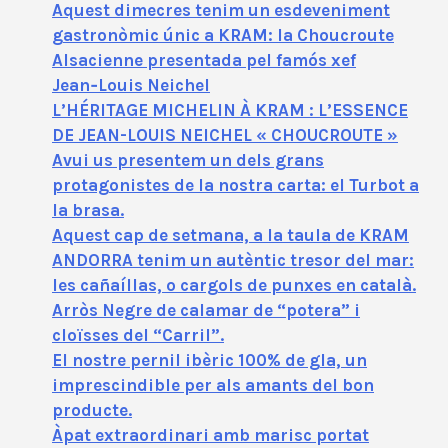
Aquest dimecres tenim un esdeveniment
gastronòmic únic a KRAM: la Choucroute
Alsacienne presentada pel famós xef
Jean‑Louis Neichel
L’HÉRITAGE MICHELIN À KRAM : L’ESSENCE
DE JEAN-LOUIS NEICHEL « CHOUCROUTE »
Avui us presentem un dels grans
protagonistes de la nostra carta: el Turbot a
la brasa.
Aquest cap de setmana, a la taula de KRAM
ANDORRA tenim un autèntic tresor del mar:
les cañaíllas, o cargols de punxes en català.
Arròs Negre de calamar de “potera” i
cloïsses del “Carril”.
El nostre pernil ibèric 100% de gla, un
imprescindible per als amants del bon
producte.
Àpat extraordinari amb marisc portat