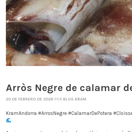
Arròs Negre de calamar de 
20 DE FEBRERO DE 2026
POR
BLOG KRAM
KramAndorra #ArrosNegre #CalamarDePotera #CloïssesD