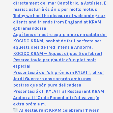
directament del mar Cantàbric, a Astúries. El
marisc asturià és únic per molts motius
Today we had the pleasure of welcoming our
clients and friends from England at KRAM
@kramandorra
Aquí tens el nostre equip amb una safata del
KOCIDO KRAM, acabat de fer i perfecte per
aquests dies de fred intens a Andorra.
KOCIDO KRAM — Aquest dijous 5 de febrer!
Reserva taula per gaudir d’un plat molt
especial
Presentació de l’oli prèmium KYLATT, el xef
Jordi Guerrero ens sorprèn amb unes
postres que són pura delicadesa
Presentació oli KYLATT al Restaurant KRAM
Andorra i L’Or de Ponent oli d’oliva verge
extra prèmium.
Al Restaurant KRAM celebrem l’hivern