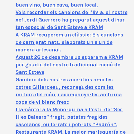
buen vino, buen cava, buen local.
Vols recordar els canelons de l’àvia, el nostre
xef Jordi Guerrero ha preparat aquest dinar
tan especial de Sant Esteve a KRAM
A KRAM recuperem un clàssic: Els canelons
de carn gratinats, elaborats un a un de
manera artesanal.
Aquest 26 de desembre us esperem a KRAM
per gaudir del nostre tradicional menú de
Sant Esteve
Gaudeix dels nostres aperitius amb les
ostres Gillardeau, reconegudes com les
millors del món, i acompanya-les amb una
copa de vi blanc fresc
Llamàntol a la Menorquina a l’estil de “Ses
Illes Balears” fregit, patates fregides
casolanes, ou ferrats i pebrots “Padrón”.
Restaurante KRAM. La mejor marisquería de