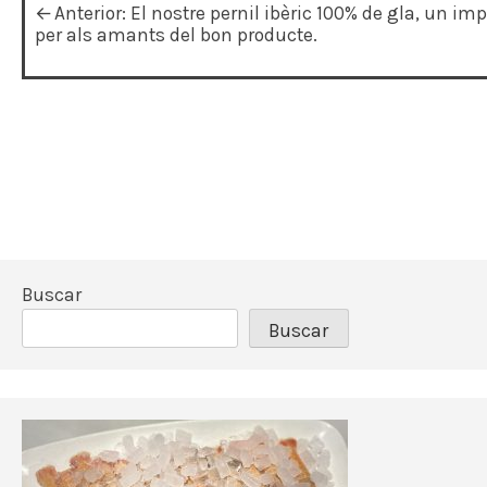
N
Anterior:
El nostre pernil ibèric 100% de gla, un im
a
per als amants del bon producte.
v
e
g
a
c
i
ó
Buscar
n
Buscar
d
e
e
n