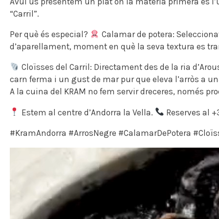
Avui us presentem un plat on la matèria primera és l’ú
“Carril”.
Per què és especial?
Calamar de potera: Selecciona
d’aparellament, moment en què la seva textura es tra
Cloïsses del Carril: Directament des de la ria d’Ar
carn ferma i un gust de mar pur que eleva l’arròs a un
A la cuina del KRAM no fem servir dreceres, només prod
Estem al centre d’Andorra la Vella.
Reserves al +
#KramAndorra #ArrosNegre #CalamarDePotera #Cloïs
R
e
p
r
o
d