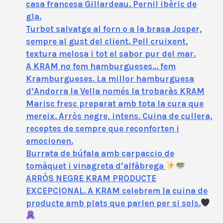
casa francesa Gillardeau. Pernil ibèric de
gla.
Turbot salvatge al forn o a la brasa Josper,
sempre al gust del client. Pell cruixent,
textura melosa i tot el sabor pur del mar.
A KRAM no fem hamburgueses… fem
Kramburgueses. La millor hamburguesa
d’Andorra la Vella només la trobaràs KRAM
Marisc fresc preparat amb tota la cura que
mereix. Arròs negre, intens. Cuina de cullera,
receptes de sempre que reconforten i
emocionen.
Burrata de búfala amb carpaccio de
tomàquet i vinagreta d’alfàbrega
ARRÒS NEGRE KRAM PRODUCTE
EXCEPCIONAL. A KRAM celebrem la cuina de
producte amb plats que parlen per si sols.