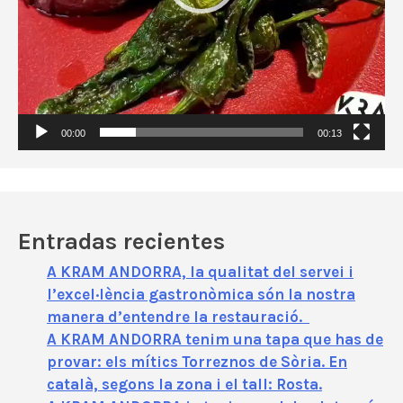
o
r
d
e
v
í
00:00
00:13
d
e
o
Entradas recientes
A KRAM ANDORRA, la qualitat del servei i
l’excel·lència gastronòmica són la nostra
manera d’entendre la restauració.
A KRAM ANDORRA tenim una tapa que has de
provar: els mítics Torreznos de Sòria. En
català, segons la zona i el tall: Rosta.