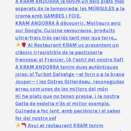
A KRAM ANDORRA ja tenim un dels plats més
esperats de la temporada: les MÚRGULES a la
crema amb GAMBES i FOIE.
KRAM ANDORRA À découvrir. Meilleurs avis
sur Google. Cuisine savoureuse, produits
ultra-frais très variés tant mer que terre…
Al Restaurant KRAM us presentem un
clàssic irresistible de la pastisseria
francesa: el Fraisier. (A l’estil del nostre Xef)
A KRAM ANDORRA tenim dues autèntiques
joies: el Turbot Salvatge —al forn o a la brasa
Josper— i les Ostres Gillardeau, reconegudes
arreu com unes de les millors del món
Hi ha plats que no tenen pressa, i la nostra
Galta de vedella n’és el millor exemple.
Cuinada a foc lent, amb paciència i el saber
fer del nostre xef
Avui al restaurant KRAM tenim