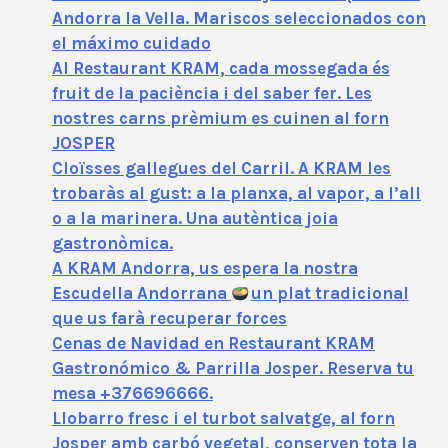
Andorra la Vella. Mariscos seleccionados con
el máximo cuidado
Al Restaurant KRAM, cada mossegada és
fruit de la paciència i del saber fer. Les
nostres carns prèmium es cuinen al forn
JOSPER
Cloïsses gallegues del Carril. A KRAM les
trobaràs al gust: a la planxa, al vapor, a l’all
o a la marinera. Una autèntica joia
gastronòmica.
A KRAM Andorra, us espera la nostra
Escudella Andorrana
un plat tradicional
que us farà recuperar forces
Cenas de Navidad en Restaurant KRAM
Gastronómico & Parrilla Josper. Reserva tu
mesa +376696666.
Llobarro fresc i el turbot salvatge, al forn
Josper amb carbó vegetal, conserven tota la