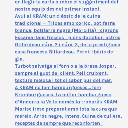
en llegir la carta o rebre el suggeriment del
nostre equip des del primer instant.
Avui al KRAM: un clàssic de la cuina
tradicional — Tripes amb xoriço, botifarra
blanca, botifarra negra (Morcilla) i cigrons
Escamarlans frescos i plens de sabor, ostres
Gillardeau núm. 2 i núm. 3, de la prestigiosa
casa francesa Gillardeau. Pernil ibèric de
gla.
Turbot salvatge al forn o a la brasa Josper,
sempre al gust del client. Pell cruixent,
textura melosa i tot el sabor pur del mar.
A KRAM no fem hamburgueses… fem
Kramburgueses. La millor hamburguesa
d’Andorra la Vella només la trobaràs KRAM
Marisc fresc preparat amb tota la cura que
mereix. Arròs negre, intens. Cuina de cullera,
receptes de sempre que reconforten i