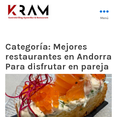
Los mejores pescados, mariscos y
Menú
Kram Restaurant
carnes prémium
Andorra
Categoría:
Mejores
restaurantes en Andorra
Para disfrutar en pareja