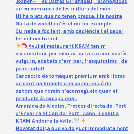
Josper— i les Ostres Gillardeau, reconegudes
arreu com unes de les millors del món
Hi ha plats que no tenen pressa, i la nostra
Galta de vedella n’és el millor exemple.
Cuinada a foc lent, amb paciència i el saber
fer del nostre xef
Avui al restaurant KRAM tenim
escamarlans per menjar saltats o com vostès
vulguin, acabats d’arribar, fresquíssims i de
proximitat!
Carpaccio de tomàquet prèmium amb lloms
de sardina fumada una combinació de
sabors que només s’aconsegueix quan el
producte és excepcional.
Amanida de Xicoies. Frescor directa del Port
d’Envalira al Cap del Port i sabor i salut a
KRAM Andorra la Vella!
Novetat dolça que ve de gust immediatament