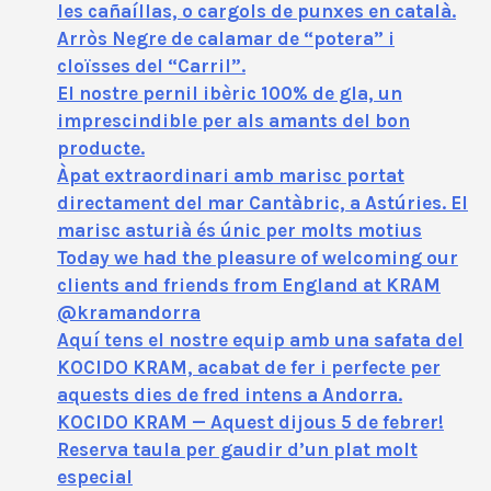
les cañaíllas, o cargols de punxes en català.
Arròs Negre de calamar de “potera” i
cloïsses del “Carril”.
El nostre pernil ibèric 100% de gla, un
imprescindible per als amants del bon
producte.
Àpat extraordinari amb marisc portat
directament del mar Cantàbric, a Astúries. El
marisc asturià és únic per molts motius
Today we had the pleasure of welcoming our
clients and friends from England at KRAM
@kramandorra
Aquí tens el nostre equip amb una safata del
KOCIDO KRAM, acabat de fer i perfecte per
aquests dies de fred intens a Andorra.
KOCIDO KRAM — Aquest dijous 5 de febrer!
Reserva taula per gaudir d’un plat molt
especial