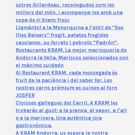
ostres Gillardeau, reconegudes com les
millors del món, i acompanya-les amb una
copa de vi blanc fresc
Llamàntol a la Menorquina a l’estil de “Ses
Illes Balears” fregit, patates fregides
casolanes, ou ferrats i pebrots “Padrón”.
Restaurante KRAM. La mejor marisquería de
Andorra la Vella. Mariscos seleccionados con
el máximo cuidado
Al Restaurant KRAM, cada mossegada és
fruit de la paciència i del saber fer. Les
nostres carns prèmium es cuinen al forn
JOSPER
Cloïsses gallegues del Carril. A KRAM les
trobaràs al gust: a la planxa, al vapor, a l’all
o a la marinera. Una autèntica joia
gastronòmica.
A KRAM Andorra, us espera la nostra