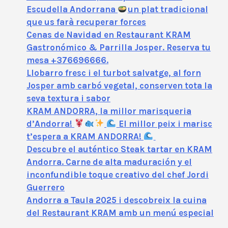
Escudella Andorrana
un plat tradicional
que us farà recuperar forces
Cenas de Navidad en Restaurant KRAM
Gastronómico & Parrilla Josper. Reserva tu
mesa +376696666.
Llobarro fresc i el turbot salvatge, al forn
Josper amb carbó vegetal, conserven tota la
seva textura i sabor
KRAM ANDORRA, la millor marisqueria
d’Andorra!
El millor peix i marisc
t’espera a KRAM ANDORRA!
Descubre el auténtico Steak tartar en KRAM
Andorra. Carne de alta maduración y el
inconfundible toque creativo del chef Jordi
Guerrero
Andorra a Taula 2025 i descobreix la cuina
del Restaurant KRAM amb un menú especial