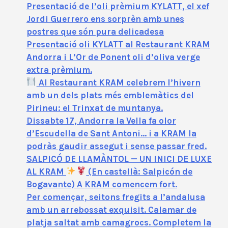
Presentació de l’oli prèmium KYLATT, el xef
Jordi Guerrero ens sorprèn amb unes
postres que són pura delicadesa
Presentació oli KYLATT al Restaurant KRAM
Andorra i L’Or de Ponent oli d’oliva verge
extra prèmium.
Al Restaurant KRAM celebrem l’hivern
amb un dels plats més emblemàtics del
Pirineu: el Trinxat de muntanya.
Dissabte 17, Andorra la Vella fa olor
d’Escudella de Sant Antoni… i a KRAM la
podràs gaudir assegut i sense passar fred.
SALPICÓ DE LLAMÀNTOL — UN INICI DE LUXE
AL KRAM
(En castellà: Salpicón de
Bogavante) A KRAM comencem fort.
Per començar, seitons fregits a l’andalusa
amb un arrebossat exquisit. Calamar de
platja saltat amb camagrocs. Completem la