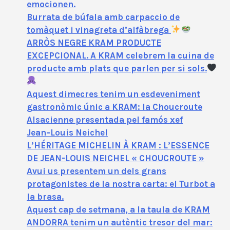
emocionen.
Burrata de búfala amb carpaccio de
tomàquet i vinagreta d’alfàbrega
ARRÒS NEGRE KRAM PRODUCTE
EXCEPCIONAL. A KRAM celebrem la cuina de
producte amb plats que parlen per si sols.
Aquest dimecres tenim un esdeveniment
gastronòmic únic a KRAM: la Choucroute
Alsacienne presentada pel famós xef
Jean‑Louis Neichel
L’HÉRITAGE MICHELIN À KRAM : L’ESSENCE
DE JEAN-LOUIS NEICHEL « CHOUCROUTE »
Avui us presentem un dels grans
protagonistes de la nostra carta: el Turbot a
la brasa.
Aquest cap de setmana, a la taula de KRAM
ANDORRA tenim un autèntic tresor del mar: