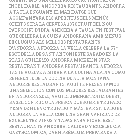
INOBLIDABLE
,
ANDOPRRA RESTAURANTS
,
ANDORRA
A TAULA ENGUANY EL MARIDATGE QUE
ACOMPANYARÀ ELS APERITIUS DELS MENÚS
OFERTS SERÀ LA CERVESA 1870 FRUIT DEL NOU
PATROCINI D'IDPA
,
ANDORRA A TAULA UN FESTIVAL
QUE CELEBRA LA CUINA ANDORRANA AMB MENÚS
EXCLUSIUS ALS MILLORS RESTAURANTS
D'ANDORRA
,
ANDORRA LA VELLA CELEBRA LA 57ª
ESCUDELLA DE SANT ANTONI ESTE SÁBADO EN LA
PLAZA GUILLEMÓ
,
ANDORRA MICHELIN STAR
RESTAURANT
,
ANDORRA RESTAURANTS
,
ANDORRA
TASTE VUELVE A MIRAR A LA COCINA ALPINA COMO
REFERENTE DE LA COCINA DE ALTA MONTAÑA
,
ANDORRE RESTAURANTS
,
AQUÍ TE PRESENTAMOS
UNA SELECCIÓN CON LOS MEJORES RESTAURANTES
EN ANDORRA 2025
,
AVUI DIUMENGE TENIM OBERT
,
BAGEL CON RÚCULA FRESCA QUESO BRIE TRUFADO
YEMA DE HUEVO TRUFADO Y MÁS
,
BAR SITUADO EN
ANDORRA LA VELLA CON UNA GRAN VARIEDAD DE
EXCELENTES VINOS Y TAPAS PARA PICAR
,
BEST
RESTAURANTS ANDORRA
,
CALIDAD Y EXCELENCIA
GASTRONOMICA
,
CARN PRÈMIUM PREPARADA A