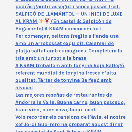
podràs gaudir assegut i sense passar fred.
SALPICÓ DE LLAMÀNTOL — UN INICI DE LUXE
AL KRAM
(En castellà: Salpicón de
Bogavante) A KRAM comencem fort.
Per començar, seitons fregits a l’andalusa
amb un arrebossat exquisit. Calamar de
platja saltat amb camagrocs. Completem la
tria amb un turbot a la brasa
A KRAM treballem amb Tonyina Roja Balfegó,
referent mundial de tonyina fresca d’alta
qualitat. Tàrtar de tonyina Balfegó amb
alvocat
Las mejores reseñas de restaurantes de
Andorra la Vella. Buena carne, buen pescado,
buen vino, buen cava, buen local.
Vols recordar els canelons de l’àvia, el nostre
xef Jordi Guerrero ha preparat aquest dinar
tan especial de Sant Esteve a KRAM