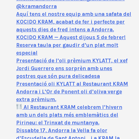
@kramandorra
Aquí tens el nostre equip amb una safata del
KOCIDO KRAM, acabat de fer i perfecte per
aquests dies de fred intens a Andorra.
KOCIDO KRAM — Aquest dijous 5 de febrer!
Reserva taula per gaudir d’un plat molt
especial
Presentació de l’oli prèmium KYLATT, el xef
Jordi Guerrero ens sorprèn amb unes
postres que són pura delicadesa
Presentació oli KYLATT al Restaurant KRAM
Andorra i L’Or de Ponent oli d’oliva verge
extra prèmium.
Al Restaurant KRAM celebrem l’hivern
amb un dels plats més emblemàtics del
Pirineu: el Trinxat de muntanya.
Dissabte 17, Andorra la Vella fa olor
d’Escudella de Sant Antoni… i a KRAM la