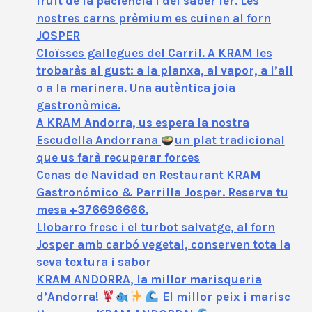
fruit de la paciència i del saber fer. Les
nostres carns prèmium es cuinen al forn
JOSPER
Cloïsses gallegues del Carril. A KRAM les
trobaràs al gust: a la planxa, al vapor, a l’all
o a la marinera. Una autèntica joia
gastronòmica.
A KRAM Andorra, us espera la nostra
Escudella Andorrana
un plat tradicional
que us farà recuperar forces
Cenas de Navidad en Restaurant KRAM
Gastronómico & Parrilla Josper. Reserva tu
mesa +376696666.
Llobarro fresc i el turbot salvatge, al forn
Josper amb carbó vegetal, conserven tota la
seva textura i sabor
KRAM ANDORRA, la millor marisqueria
d’Andorra!
El millor peix i marisc