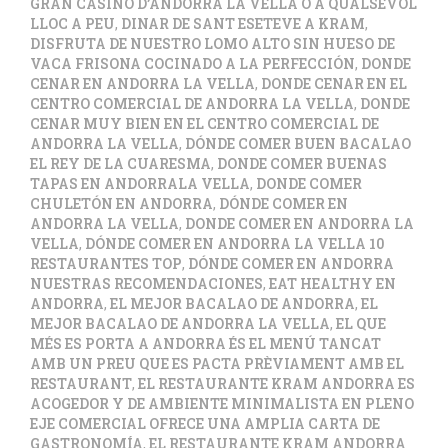
GRAN CASINO D’ANDORRA LA VELLA O A QUALSEVOL
LLOC A PEU
,
DINAR DE SANT ESETEVE A KRAM
,
DISFRUTA DE NUESTRO LOMO ALTO SIN HUESO DE
VACA FRISONA COCINADO A LA PERFECCIÓN
,
DONDE
CENAR EN ANDORRA LA VELLA
,
DONDE CENAR EN EL
CENTRO COMERCIAL DE ANDORRA LA VELLA
,
DONDE
CENAR MUY BIEN EN EL CENTRO COMERCIAL DE
ANDORRA LA VELLA
,
DÓNDE COMER BUEN BACALAO
EL REY DE LA CUARESMA
,
DONDE COMER BUENAS
TAPAS EN ANDORRALA VELLA
,
DONDE COMER
CHULETÓN EN ANDORRA
,
DÓNDE COMER EN
ANDORRA LA VELLA
,
DONDE COMER EN ANDORRA LA
VELLA
,
DÓNDE COMER EN ANDORRA LA VELLA 10
RESTAURANTES TOP
,
DÓNDE COMER EN ANDORRA
NUESTRAS RECOMENDACIONES
,
EAT HEALTHY EN
ANDORRA
,
EL MEJOR BACALAO DE ANDORRA
,
EL
MEJOR BACALAO DE ANDORRA LA VELLA
,
EL QUE
MÉS ES PORTA A ANDORRA ÉS EL MENÚ TANCAT
AMB UN PREU QUE ES PACTA PRÈVIAMENT AMB EL
RESTAURANT
,
EL RESTAURANTE KRAM ANDORRA ES
ACOGEDOR Y DE AMBIENTE MINIMALISTA EN PLENO
EJE COMERCIAL OFRECE UNA AMPLIA CARTA DE
GASTRONOMÍA
,
EL RESTAURANTE KRAM ANDORRA