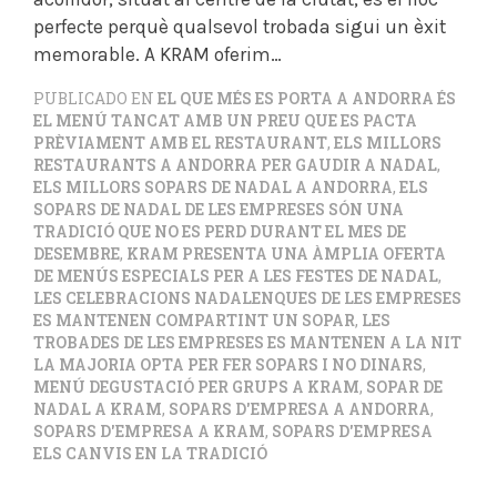
perfecte perquè qualsevol trobada sigui un èxit
memorable. A KRAM oferim…
PUBLICADO EN
EL QUE MÉS ES PORTA A ANDORRA ÉS
EL MENÚ TANCAT AMB UN PREU QUE ES PACTA
PRÈVIAMENT AMB EL RESTAURANT
,
ELS MILLORS
RESTAURANTS A ANDORRA PER GAUDIR A NADAL
,
ELS MILLORS SOPARS DE NADAL A ANDORRA
,
ELS
SOPARS DE NADAL DE LES EMPRESES SÓN UNA
TRADICIÓ QUE NO ES PERD DURANT EL MES DE
DESEMBRE
,
KRAM PRESENTA UNA ÀMPLIA OFERTA
DE MENÚS ESPECIALS PER A LES FESTES DE NADAL
,
LES CELEBRACIONS NADALENQUES DE LES EMPRESES
ES MANTENEN COMPARTINT UN SOPAR
,
LES
TROBADES DE LES EMPRESES ES MANTENEN A LA NIT
LA MAJORIA OPTA PER FER SOPARS I NO DINARS
,
MENÚ DEGUSTACIÓ PER GRUPS A KRAM
,
SOPAR DE
NADAL A KRAM
,
SOPARS D'EMPRESA A ANDORRA
,
SOPARS D'EMPRESA A KRAM
,
SOPARS D'EMPRESA
ELS CANVIS EN LA TRADICIÓ