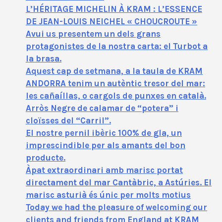
L’HÉRITAGE MICHELIN À KRAM : L’ESSENCE
DE JEAN-LOUIS NEICHEL « CHOUCROUTE »
Avui us presentem un dels grans
protagonistes de la nostra carta: el Turbot a
la brasa.
Aquest cap de setmana, a la taula de KRAM
ANDORRA tenim un autèntic tresor del mar:
les cañaíllas, o cargols de punxes en català.
Arròs Negre de calamar de “potera” i
cloïsses del “Carril”.
El nostre pernil ibèric 100% de gla, un
imprescindible per als amants del bon
producte.
Àpat extraordinari amb marisc portat
directament del mar Cantàbric, a Astúries. El
marisc asturià és únic per molts motius
Today we had the pleasure of welcoming our
clients and friends from England at KRAM