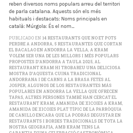
reben diversos noms populars arreu del territori
de parla catalana. Aquests són els més
habituals i destacats: Noms principals en
català: Múrgola: És el nom…
PUBLICADO EN
14 RESTAURANTS QUE NO ET POTS
PERDRE A ANDORRA
,
5 RESTAURANTES QUE CORTAN
EL BACALAO EN ANDORRA LA VELLA
,
A KRAM
VOLEM SER UNA DE LES MILLORS I MÉS POPULARS
PROPOSTES D'ANDORRA A TAULA 2025
,
AL
RESTAURANT KRAM HI TROBAREU UNA DELICIOSA
MOSTRA D'AQUESTA CUINA TRADICIONAL
ANDORRANA I DE CARNS A LA BRASA FETES AL
JOSPER
,
ALGUNOS DE LOS RESTAURANTES MÁS
POPULARES EN ANDORRA LA VELLA QUE OFRECEN
TAPAS
,
ALTRES PERSONES TAMBÉ HAN CERCAT EL
RESTAURANT KRAM
,
AMANIDA DE XICOIES A KRAM
,
AMANIDA DE XICOIES PLAT TÍPIC DE LA PARRÒQUIA
DE CANILLO ENCARA QUE LA PODRÀS DEGUSTAR EN
RESTAURANTS I BORDES TRADICIONALS DE TOTA LA
NOSTRA GEOGRAFIA
,
AMB KRAM TENS LA
GARANTIA D’UNA CELEBRACIÓ GASTRONÒMICA