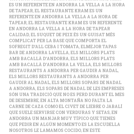
ES UN REFERENTE EN ANDORRA LA VELLA A LA HORA
DE TAPEAR
,
EL RESTAURANTE KRAM ES UN
REFERENTE EN ANDORRA LA VELLA A LA HORA DE
TAPEAR
,
EL RESTAURANTE KRAM ES UN REFERENTE
EN ANDORRA LA VELLA A LA HORA DE TAPEAR
CALIDAD
,
EL SUQUET DE PEIX ÉS UN GUISAT MÉS
COMPLICAT PER LA BASE QUE COMPORTA EL
SOFREGIT D’ALL CEBA I TOMATA
,
ELMEJOR TAPAS
BAR DE ANDORRA LAVELLA
,
ELS MILLORS PLATS
AMB BACALLÀ D'ANDORRA
,
ELS MILLORS PLATS
AMB BACALLÀ D'ANDORRA LA VELLA
,
ELS MILLORS
RESTAURANTS A ANDORRA PER GAUDIR A NADAL
,
ELS MILLORS RESTAURANTS A ANDORRA PER
GAUDIR AL NADAL
,
ELS MILLORS SOPARS DE NADAL
A ANDORRA
,
ELS SOPARS DE NADAL DE LES EMPRESES
SÓN UNA TRADICIÓ QUE NO ES PERD DURANT EL MES
DE DESEMBRE
,
EN ALTA MONTAÑA NO FALTA LA
CARNE DE CAZA COMO EL CIVET DE LIEBRE O JABALÍ
QUE SUELE SERVIRSE CON VERDURAS Y SETAS
,
EN
ANDORRA UN MANJAR MUY TÍPICO QUE TIENES
QUE PEDIR EN ALGÚN MOMENTO ES LA ESCUDELLA
NOSOTROS LE LAMAMOS COCIDO
,
EN ESTE