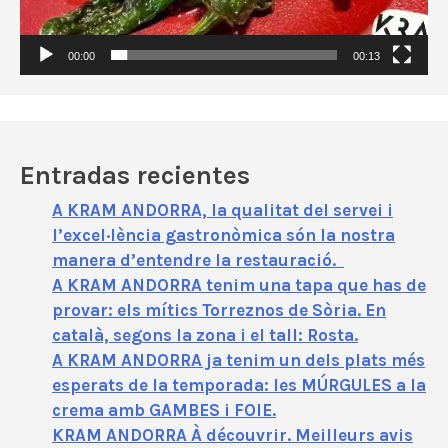
e
v
í
00:00
00:13
d
e
o
Entradas recientes
A KRAM ANDORRA, la qualitat del servei i
l’excel·lència gastronòmica són la nostra
manera d’entendre la restauració.
A KRAM ANDORRA tenim una tapa que has de
provar: els mítics Torreznos de Sòria. En
català, segons la zona i el tall: Rosta.
A KRAM ANDORRA ja tenim un dels plats més
esperats de la temporada: les MÚRGULES a la
crema amb GAMBES i FOIE.
KRAM ANDORRA À découvrir. Meilleurs avis