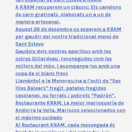
A KRAM recuperem un clàssic: Els canelons
de carn gratinats, elaborats un a un de
manera artesanal.
Aquest 26 de desembre us esperem a KRAM
per gaudir del nostre tradicional menú de
Sant Esteve
Gaudeix dels nostres aperitius amb les
ostres Gillardeau, reconegudes com les
millors del món, i acompanya-les amb una
copa de vi blanc fresc
Llamàntol a la Menorquina a l’estil de “Ses
Illes Balears” fregit, patates fregides
casolanes, ou ferrats i pebrots “Padrón”.
Restaurante KRAM. La mejor marisquería de
Andorra la Vella. Mariscos seleccionados con
el máximo cuidado
Al Restaurant KRAM, cada mossegada és