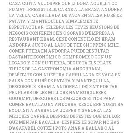
CASA CUITA AL JOSPER QUE LI DONA AQUELL TOC
FUMAT IRRESISTIBLE
,
CARNE A LA BRASA ANDORRA
LA VELLA
,
CARRILLADA DE VACA EN SALSA PURÉ DE
PATATA Y MANTEQUILLA SIMPLEMENTE
ESPECTACULAR
,
CELEBRA LES TEVES REUNIONS DE
NEGOCIS CONFERÈNCIES O SOPARS D'EMPRESA A
RESTAURANT KRAM
,
CENE CON ESTILO EN KRAM
ANDORRA JUSTO AL LADO DE THE SHOPPING MILE
,
COMER FUERA EN ANDORRA PUEDE RESULTAR
BASTANTE ECONÓMICO
,
COMPROMISO CON UN
LEGADO Y CON SU TIERRA
,
DEGUSTA ELS PLATS
TÍPICS DE LA GASTRONOMIA ANDORRANA
,
DELÉITATE CON NUESTRA CARRILLADA DE VACA EN
SALSA CON PURÉ DE PATATA Y MANTEQUILLA
,
DESCOBREIX KRAM A ANDORRA I DEIXA'T PORTAR
PEL PLAER DE LES MILLORS HAMBURGUESES
GOURMET
,
DESCUBRE LOS MEJORES SITIOS PARA
COMER BACALAO EN ANDORRA
,
DESCUBRE NUESTRA
EXQUISITA BARBACOA JOSPER Y SABOREA LAS
MEJORES CARNES
,
DESPRÉS DE FESTES QUE MILLOR
QUE MENJAR BACALLÀ
,
DESPRÉS DE SOPAR NO HAS
D’AGAFAR EL COTXE I POTS ANAR A BALLAR O AL