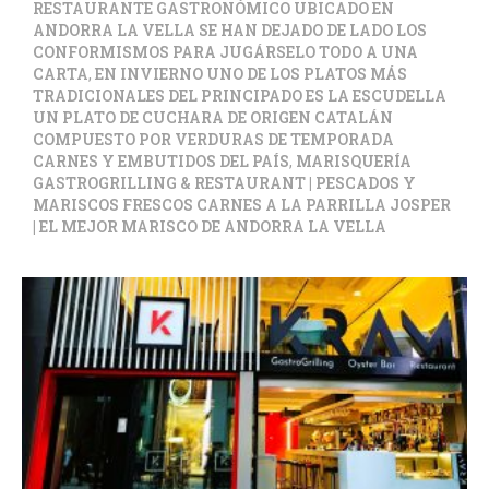
RESTAURANTE GASTRONÓMICO UBICADO EN
ANDORRA LA VELLA SE HAN DEJADO DE LADO LOS
CONFORMISMOS PARA JUGÁRSELO TODO A UNA
CARTA
,
EN INVIERNO UNO DE LOS PLATOS MÁS
TRADICIONALES DEL PRINCIPADO ES LA ESCUDELLA
UN PLATO DE CUCHARA DE ORIGEN CATALÁN
COMPUESTO POR VERDURAS DE TEMPORADA
CARNES Y EMBUTIDOS DEL PAÍS
,
MARISQUERÍA
GASTROGRILLING & RESTAURANT | PESCADOS Y
MARISCOS FRESCOS CARNES A LA PARRILLA JOSPER
| EL MEJOR MARISCO DE ANDORRA LA VELLA