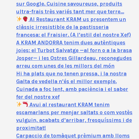
sur Google. Cuisine savoureuse, produits
ultra-frais très variés tant mer que terre…
Al Restaurant KRAM us presentem un
clàssic irresistible de la pastisseria
francesa: el Fraisier. (A l’estil del nostre Xef)
A KRAM ANDORRA tenim dues autèntiques
joies: el Turbot Salvatge —al forn o a la brasa
Josper— i les Ostres Gillardeau, reconegudes
arreu com unes de les millors del món
Hi ha plats que no tenen pressa, i la nostra
Galta de vedella n’és el millor exemple.
Cuinada a foc lent, amb paciència i el saber
fer del nostre xef
Avui al restaurant KRAM tenim
escamarlans per menjar saltats o com vostès
vulguin, acabats d’arribar, fresquíssims i de
proximitat!
Carpaccio de tomàquet prèmium amb lloms