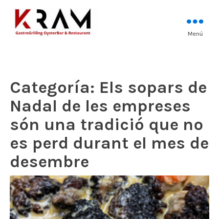
Los mejores pescados, mariscos y
Menú
Kram Restaurant
carnes prémium
Andorra
Categoría:
Els sopars de
Nadal de les empreses
són una tradició que no
es perd durant el mes de
desembre