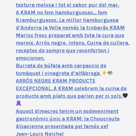
textura melosa i tot el sabor pur del mar.
A KRAM no fem hamburgueses… fem
Kramburgueses. La millor hamburguesa
d’Andorra la Vella només la trobaràs KRAM
Marisc fresc preparat amb tota la cura que
mereix. Arròs negre, intens. Cuina de cullera,
receptes de sempre que reconforten i
emocionen.
Burrata de búfala amb carpaccio de
tomàquet i vinagreta d’alfàbrega
ARRÒS NEGRE KRAM PRODUCTE
EXCEPCIONAL. A KRAM celebrem la cuina de
producte amb plats que parlen per si sols.
Aquest dimecres tenim un esdeveniment
gastronòmic únic a KRAM: la Choucroute
Alsacienne presentada pel famós xef
Jean‑Louis Neichel