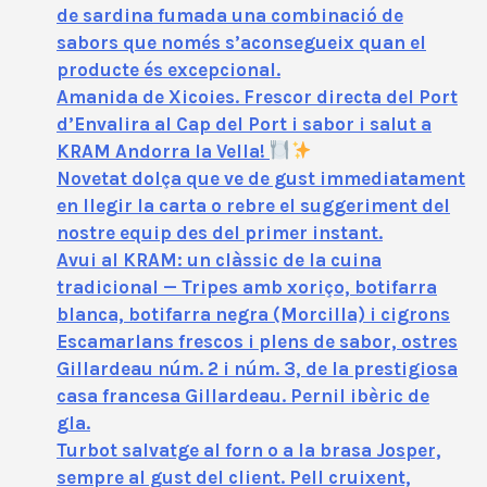
de sardina fumada una combinació de
sabors que només s’aconsegueix quan el
producte és excepcional.
Amanida de Xicoies. Frescor directa del Port
d’Envalira al Cap del Port i sabor i salut a
KRAM Andorra la Vella!
Novetat dolça que ve de gust immediatament
en llegir la carta o rebre el suggeriment del
nostre equip des del primer instant.
Avui al KRAM: un clàssic de la cuina
tradicional — Tripes amb xoriço, botifarra
blanca, botifarra negra (Morcilla) i cigrons
Escamarlans frescos i plens de sabor, ostres
Gillardeau núm. 2 i núm. 3, de la prestigiosa
casa francesa Gillardeau. Pernil ibèric de
gla.
Turbot salvatge al forn o a la brasa Josper,
sempre al gust del client. Pell cruixent,