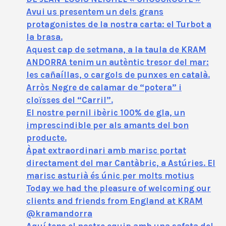
Avui us presentem un dels grans
protagonistes de la nostra carta: el Turbot a
la brasa.
Aquest cap de setmana, a la taula de KRAM
ANDORRA tenim un autèntic tresor del mar:
les cañaíllas, o cargols de punxes en català.
Arròs Negre de calamar de “potera” i
cloïsses del “Carril”.
El nostre pernil ibèric 100% de gla, un
imprescindible per als amants del bon
producte.
Àpat extraordinari amb marisc portat
directament del mar Cantàbric, a Astúries. El
marisc asturià és únic per molts motius
Today we had the pleasure of welcoming our
clients and friends from England at KRAM
@kramandorra
Aquí tens el nostre equip amb una safata del