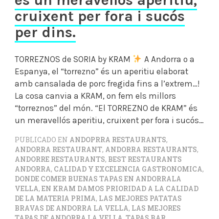
és un meravellós aperitiu,
cruixent per fora i sucós
per dins.
TORREZNOS de SORIA by KRAM
A Andorra o a
Espanya, el “torrezno” és un aperitiu elaborat
amb cansalada de porc fregida fins a l’extrem…!
La cosa canvia a KRAM, on fem els millors
“torreznos” del món. “El TORREZNO de KRAM” és
un meravellós aperitiu, cruixent per fora i sucós…
PUBLICADO EN
ANDOPRRA RESTAURANTS
,
ANDORRA RESTAURANT
,
ANDORRA RESTAURANTS
,
ANDORRE RESTAURANTS
,
BEST RESTAURANTS
ANDORRA
,
CALIDAD Y EXCELENCIA GASTRONOMICA
,
DONDE COMER BUENAS TAPAS EN ANDORRALA
VELLA
,
EN KRAM DAMOS PRIORIDAD A LA CALIDAD
DE LA MATERIA PRIMA
,
LAS MEJORES PATATAS
BRAVAS DE ANDORRA LA VELLA
,
LAS MEJORES
TAPAS DE ANDORRA LA VELLA
,
TAPAS BAR