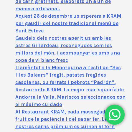
de carn gratinats, elaborats un a un de
manera artesanal.
Aquest 26 de desembre us esperem a KRAM
per gaudir del nostre tradicional menú de
Sant Esteve
Gaudeix dels nostres aperitius amb les
ostres Gillardeau, reconegudes com les
millors del món, i acompanya-les amb una
copa de vi blanc fresc
Llamàntol a la Menorquina a l’estil de “Ses
Illes Balears” fregit, patates fregides
casolanes, ou ferrats i pebrots “Padrón”.
Restaurante KRAM. La mejor marisquería de
Andorra la Vella. Mariscos seleccionados con
el máximo cuidado
Al Restaurant KRAM, cada mossegada és
fruit de la paciència i del saber fer. Les
nostres carns prèmium es cuinen al forn