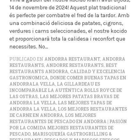
14 de novembre de 2024! Aquest plat tradicional
és perfecte per combatre el fred de la tardor. Amb
una combinació deliciosa de patates, cigrons,
verdures i carns seleccionades, el nostre kocido
et proporcionarà tota la calidesa i reconfort que
necessites. No…
PUBLICADO EN
ANDORRA RESTAURANT
,
ANDORRA
RESTAURANTS
,
ANDORRE RESTAURANTS
,
BEST
RESTAURANTS ANDORRA
,
CALIDAD Y EXCELENCIA
GASTRONOMICA
,
DONDE COMER BUENAS TAPAS EN
ANDORRALA VELLA
,
LA GILLARDEAU ES
INCOMPARABLE LA AUTÉNTICA ROLLS ROYCE DE
LAS OSTRAS
,
LAS MEJORES PATATAS BRAVAS DE
ANDORRA LA VELLA
,
LAS MEJORES TAPAS DE
ANDORRA LA VELLA
,
LOS MEJORES RESTAURANTES
DE CARNE EN ANDORRA
,
LOS MEJORES
RESTAURANTES DE PESCADO EN ANDORRA | PASIÓN
POR LA COMIDA MEJORES RESTAURANTES DE
PESCADO
,
MARISQUERÍA GASTROGRILLING &