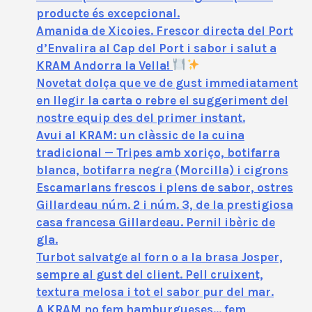
producte és excepcional.
Amanida de Xicoies. Frescor directa del Port
d’Envalira al Cap del Port i sabor i salut a
KRAM Andorra la Vella!
Novetat dolça que ve de gust immediatament
en llegir la carta o rebre el suggeriment del
nostre equip des del primer instant.
Avui al KRAM: un clàssic de la cuina
tradicional — Tripes amb xoriço, botifarra
blanca, botifarra negra (Morcilla) i cigrons
Escamarlans frescos i plens de sabor, ostres
Gillardeau núm. 2 i núm. 3, de la prestigiosa
casa francesa Gillardeau. Pernil ibèric de
gla.
Turbot salvatge al forn o a la brasa Josper,
sempre al gust del client. Pell cruixent,
textura melosa i tot el sabor pur del mar.
A KRAM no fem hamburgueses… fem