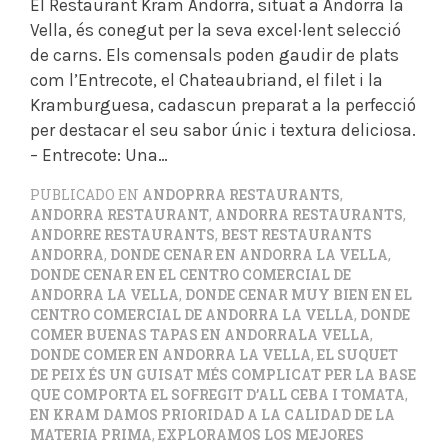
El Restaurant Kram Andorra, situat a Andorra la
Vella, és conegut per la seva excel·lent selecció
de carns. Els comensals poden gaudir de plats
com l’Entrecote, el Chateaubriand, el filet i la
Kramburguesa, cadascun preparat a la perfecció
per destacar el seu sabor únic i textura deliciosa.
– Entrecote: Una…
PUBLICADO EN
ANDOPRRA RESTAURANTS
,
ANDORRA RESTAURANT
,
ANDORRA RESTAURANTS
,
ANDORRE RESTAURANTS
,
BEST RESTAURANTS
ANDORRA
,
DONDE CENAR EN ANDORRA LA VELLA
,
DONDE CENAR EN EL CENTRO COMERCIAL DE
ANDORRA LA VELLA
,
DONDE CENAR MUY BIEN EN EL
CENTRO COMERCIAL DE ANDORRA LA VELLA
,
DONDE
COMER BUENAS TAPAS EN ANDORRALA VELLA
,
DONDE COMER EN ANDORRA LA VELLA
,
EL SUQUET
DE PEIX ÉS UN GUISAT MÉS COMPLICAT PER LA BASE
QUE COMPORTA EL SOFREGIT D’ALL CEBA I TOMATA
,
EN KRAM DAMOS PRIORIDAD A LA CALIDAD DE LA
MATERIA PRIMA
,
EXPLORAMOS LOS MEJORES