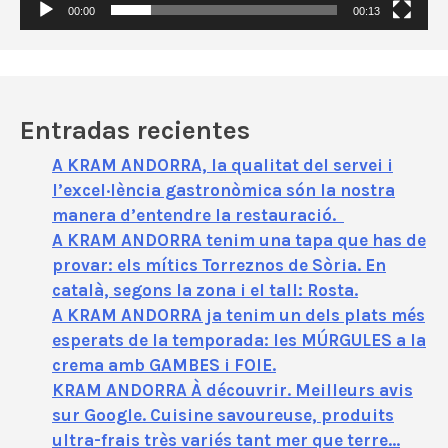
í
00:00
00:13
d
e
o
Entradas recientes
A KRAM ANDORRA, la qualitat del servei i
l’excel·lència gastronòmica són la nostra
manera d’entendre la restauració.
A KRAM ANDORRA tenim una tapa que has de
provar: els mítics Torreznos de Sòria. En
català, segons la zona i el tall: Rosta.
A KRAM ANDORRA ja tenim un dels plats més
esperats de la temporada: les MÚRGULES a la
crema amb GAMBES i FOIE.
KRAM ANDORRA À découvrir. Meilleurs avis
sur Google. Cuisine savoureuse, produits
ultra-frais très variés tant mer que terre…