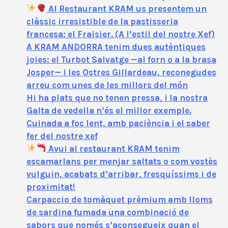
Al Restaurant KRAM us presentem un
clàssic irresistible de la pastisseria
francesa: el Fraisier. (A l’estil del nostre Xef)
A KRAM ANDORRA tenim dues autèntiques
joies: el Turbot Salvatge —al forn o a la brasa
Josper— i les Ostres Gillardeau, reconegudes
arreu com unes de les millors del món
Hi ha plats que no tenen pressa, i la nostra
Galta de vedella n’és el millor exemple.
Cuinada a foc lent, amb paciència i el saber
fer del nostre xef
Avui al restaurant KRAM tenim
escamarlans per menjar saltats o com vostès
vulguin, acabats d’arribar, fresquíssims i de
proximitat!
Carpaccio de tomàquet prèmium amb lloms
de sardina fumada una combinació de
sabors que només s’aconsegueix quan el