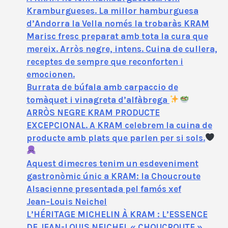
Kramburgueses. La millor hamburguesa
d’Andorra la Vella només la trobaràs KRAM
Marisc fresc preparat amb tota la cura que
mereix. Arròs negre, intens. Cuina de cullera,
receptes de sempre que reconforten i
emocionen.
Burrata de búfala amb carpaccio de
tomàquet i vinagreta d’alfàbrega
ARRÒS NEGRE KRAM PRODUCTE
EXCEPCIONAL. A KRAM celebrem la cuina de
producte amb plats que parlen per si sols.
Aquest dimecres tenim un esdeveniment
gastronòmic únic a KRAM: la Choucroute
Alsacienne presentada pel famós xef
Jean‑Louis Neichel
L’HÉRITAGE MICHELIN À KRAM : L’ESSENCE
DE JEAN-LOUIS NEICHEL « CHOUCROUTE »