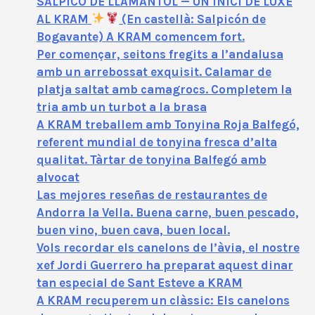
SALPICÓ DE LLAMÀNTOL — UN INICI DE LUXE
AL KRAM
(En castellà: Salpicón de
Bogavante) A KRAM comencem fort.
Per començar, seitons fregits a l’andalusa
amb un arrebossat exquisit. Calamar de
platja saltat amb camagrocs. Completem la
tria amb un turbot a la brasa
A KRAM treballem amb Tonyina Roja Balfegó,
referent mundial de tonyina fresca d’alta
qualitat. Tàrtar de tonyina Balfegó amb
alvocat
Las mejores reseñas de restaurantes de
Andorra la Vella. Buena carne, buen pescado,
buen vino, buen cava, buen local.
Vols recordar els canelons de l’àvia, el nostre
xef Jordi Guerrero ha preparat aquest dinar
tan especial de Sant Esteve a KRAM
A KRAM recuperem un clàssic: Els canelons