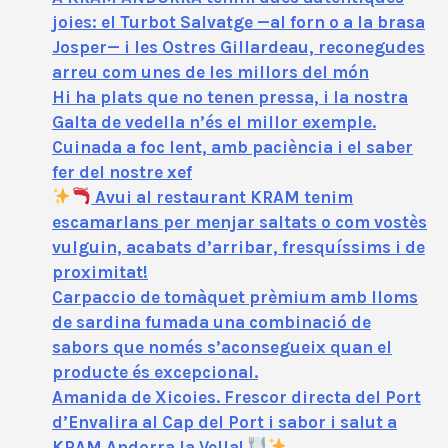
joies: el Turbot Salvatge —al forn o a la brasa
Josper— i les Ostres Gillardeau, reconegudes
arreu com unes de les millors del món
Hi ha plats que no tenen pressa, i la nostra
Galta de vedella n’és el millor exemple.
Cuinada a foc lent, amb paciència i el saber
fer del nostre xef
Avui al restaurant KRAM tenim
escamarlans per menjar saltats o com vostès
vulguin, acabats d’arribar, fresquíssims i de
proximitat!
Carpaccio de tomàquet prèmium amb lloms
de sardina fumada una combinació de
sabors que només s’aconsegueix quan el
producte és excepcional.
Amanida de Xicoies. Frescor directa del Port
d’Envalira al Cap del Port i sabor i salut a
KRAM Andorra la Vella!