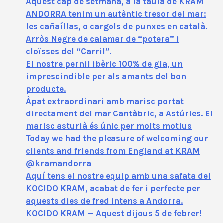
Aquest cap de setmana, a la taula de KRAM
ANDORRA tenim un autèntic tresor del mar:
les cañaíllas, o cargols de punxes en català.
Arròs Negre de calamar de “potera” i
cloïsses del “Carril”.
El nostre pernil ibèric 100% de gla, un
imprescindible per als amants del bon
producte.
Àpat extraordinari amb marisc portat
directament del mar Cantàbric, a Astúries. El
marisc asturià és únic per molts motius
Today we had the pleasure of welcoming our
clients and friends from England at KRAM
@kramandorra
Aquí tens el nostre equip amb una safata del
KOCIDO KRAM, acabat de fer i perfecte per
aquests dies de fred intens a Andorra.
KOCIDO KRAM — Aquest dijous 5 de febrer!