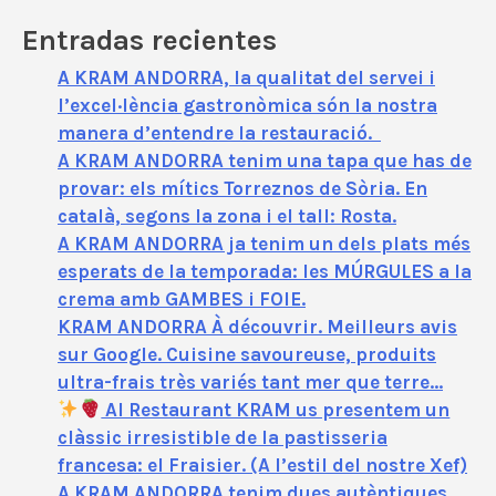
Entradas recientes
A KRAM ANDORRA, la qualitat del servei i
l’excel·lència gastronòmica són la nostra
manera d’entendre la restauració.
A KRAM ANDORRA tenim una tapa que has de
provar: els mítics Torreznos de Sòria. En
català, segons la zona i el tall: Rosta.
A KRAM ANDORRA ja tenim un dels plats més
esperats de la temporada: les MÚRGULES a la
crema amb GAMBES i FOIE.
KRAM ANDORRA À découvrir. Meilleurs avis
sur Google. Cuisine savoureuse, produits
ultra-frais très variés tant mer que terre…
Al Restaurant KRAM us presentem un
clàssic irresistible de la pastisseria
francesa: el Fraisier. (A l’estil del nostre Xef)
A KRAM ANDORRA tenim dues autèntiques