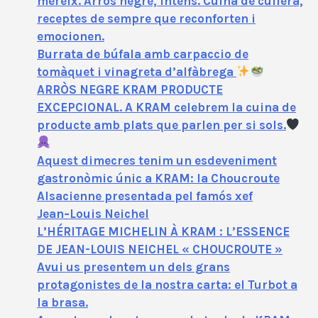
mereix. Arròs negre, intens. Cuina de cullera,
receptes de sempre que reconforten i
emocionen.
Burrata de búfala amb carpaccio de
tomàquet i vinagreta d’alfàbrega
ARRÒS NEGRE KRAM PRODUCTE
EXCEPCIONAL. A KRAM celebrem la cuina de
producte amb plats que parlen per si sols.
Aquest dimecres tenim un esdeveniment
gastronòmic únic a KRAM: la Choucroute
Alsacienne presentada pel famós xef
Jean‑Louis Neichel
L’HÉRITAGE MICHELIN À KRAM : L’ESSENCE
DE JEAN-LOUIS NEICHEL « CHOUCROUTE »
Avui us presentem un dels grans
protagonistes de la nostra carta: el Turbot a
la brasa.