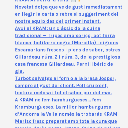
Novetat dolça que ve de gust immediatament
en llegir la carta o rebre el suggeriment del
nostre equip des del primer instant.
Avui al KRAM: un clàssic de la cuina
tradicional — Tripes amb xoriço, botifarra
blanca, botifarra negra (Morcilla) i cigrons
Escamarlans frescos i plens de sabor, ostres
Gillardeau núm. 2 i núm. 3, de la prestigiosa
casa francesa Gillardeau. Pernil ibèric de
gla.
Turbot salvatge al forn o a la brasa Josper,
sempre al gust del client. Pell cruixent,
textura melosa i tot el sabor pur del mar.
A KRAM no fem hamburgueses… fem
Kramburgueses. La millor hamburguesa
d’Andorra la Vella només la trobaràs KRAM
Marisc fresc preparat amb tota la cura que