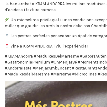
Ja han arribat a KRAM ANDORRA les millors maduixes d
d’acidesa i textura carnosa.
Un microclima privilegiat i unes condicions excep
millor que gaudir-les amb la nostra deliciosa Chantill
Les postres perfectes per acabar un àpat de categor
Vine a KRAM ANDORRA i viu l’experiència!
#KRAMAndorra #MaduixesDelMaresme #SaborsAutèntic
#GastronomiaPremium #OnMenjarBé #MomentsInobli
#AndorraTaste #MenjarAmbEncant #RestaurantsAndor
#MaduixesdelMaresme #Maresme #Microclines #Rest
R
e
p
r