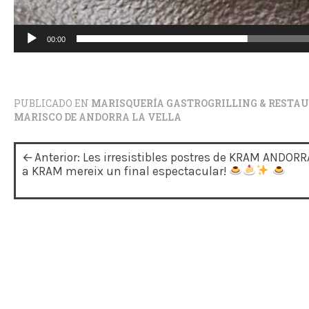
00:00
PUBLICADO EN
MARISQUERÍA GASTROGRILLING & RESTAUR
MARISCO DE ANDORRA LA VELLA
N
Anterior:
Les irresistibles postres de KRAM ANDORR
a
a KRAM mereix un final espectacular!
v
e
g
a
c