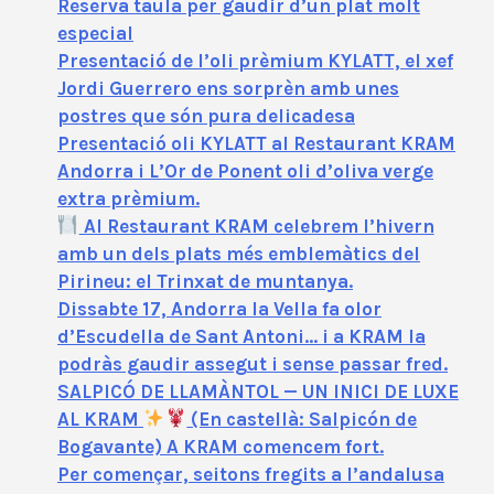
Reserva taula per gaudir d’un plat molt
especial
Presentació de l’oli prèmium KYLATT, el xef
Jordi Guerrero ens sorprèn amb unes
postres que són pura delicadesa
Presentació oli KYLATT al Restaurant KRAM
Andorra i L’Or de Ponent oli d’oliva verge
extra prèmium.
Al Restaurant KRAM celebrem l’hivern
amb un dels plats més emblemàtics del
Pirineu: el Trinxat de muntanya.
Dissabte 17, Andorra la Vella fa olor
d’Escudella de Sant Antoni… i a KRAM la
podràs gaudir assegut i sense passar fred.
SALPICÓ DE LLAMÀNTOL — UN INICI DE LUXE
AL KRAM
(En castellà: Salpicón de
Bogavante) A KRAM comencem fort.
Per començar, seitons fregits a l’andalusa