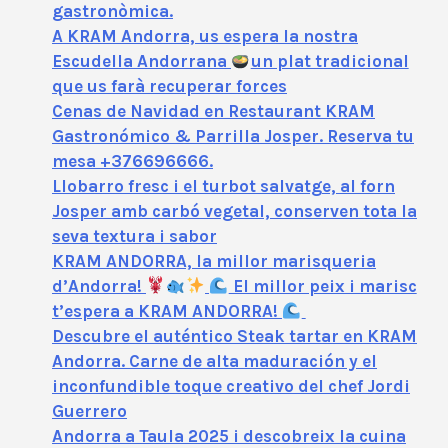
gastronòmica.
A KRAM Andorra, us espera la nostra
Escudella Andorrana
un plat tradicional
que us farà recuperar forces
Cenas de Navidad en Restaurant KRAM
Gastronómico & Parrilla Josper. Reserva tu
mesa +376696666.
Llobarro fresc i el turbot salvatge, al forn
Josper amb carbó vegetal, conserven tota la
seva textura i sabor
KRAM ANDORRA, la millor marisqueria
d’Andorra!
El millor peix i marisc
t’espera a KRAM ANDORRA!
Descubre el auténtico Steak tartar en KRAM
Andorra. Carne de alta maduración y el
inconfundible toque creativo del chef Jordi
Guerrero
Andorra a Taula 2025 i descobreix la cuina