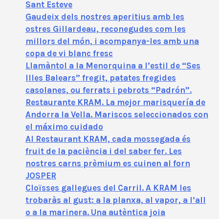
Sant Esteve
Gaudeix dels nostres aperitius amb les
ostres Gillardeau, reconegudes com les
millors del món, i acompanya-les amb una
copa de vi blanc fresc
Llamàntol a la Menorquina a l’estil de “Ses
Illes Balears” fregit, patates fregides
casolanes, ou ferrats i pebrots “Padrón”.
Restaurante KRAM. La mejor marisquería de
Andorra la Vella. Mariscos seleccionados con
el máximo cuidado
Al Restaurant KRAM, cada mossegada és
fruit de la paciència i del saber fer. Les
nostres carns prèmium es cuinen al forn
JOSPER
Cloïsses gallegues del Carril. A KRAM les
trobaràs al gust: a la planxa, al vapor, a l’all
o a la marinera. Una autèntica joia