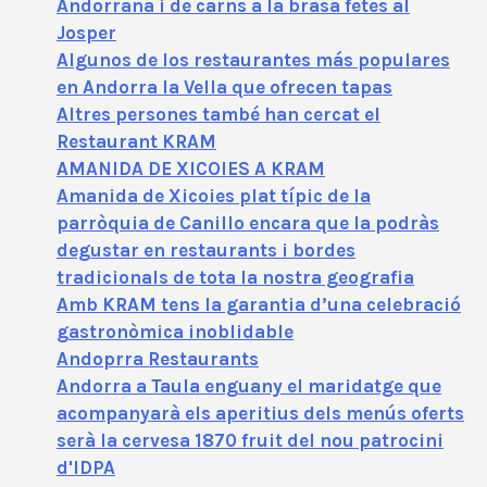
Andorrana i de carns a la brasa fetes al
Josper
Algunos de los restaurantes más populares
en Andorra la Vella que ofrecen tapas
Altres persones també han cercat el
Restaurant KRAM
AMANIDA DE XICOIES A KRAM
Amanida de Xicoies plat típic de la
parròquia de Canillo encara que la podràs
degustar en restaurants i bordes
tradicionals de tota la nostra geografia
Amb KRAM tens la garantia d’una celebració
gastronòmica inoblidable
Andoprra Restaurants
Andorra a Taula enguany el maridatge que
acompanyarà els aperitius dels menús oferts
serà la cervesa 1870 fruit del nou patrocini
d'IDPA