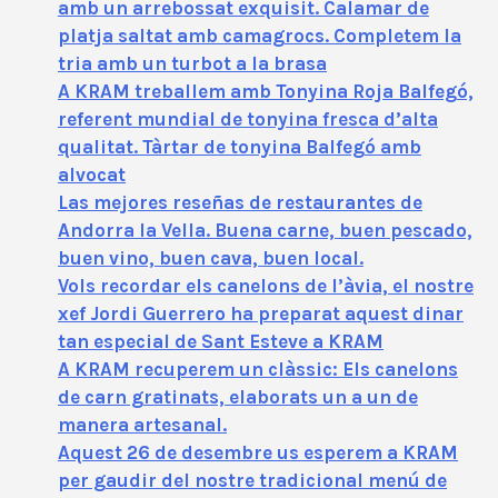
amb un arrebossat exquisit. Calamar de
platja saltat amb camagrocs. Completem la
tria amb un turbot a la brasa
A KRAM treballem amb Tonyina Roja Balfegó,
referent mundial de tonyina fresca d’alta
qualitat. Tàrtar de tonyina Balfegó amb
alvocat
Las mejores reseñas de restaurantes de
Andorra la Vella. Buena carne, buen pescado,
buen vino, buen cava, buen local.
Vols recordar els canelons de l’àvia, el nostre
xef Jordi Guerrero ha preparat aquest dinar
tan especial de Sant Esteve a KRAM
A KRAM recuperem un clàssic: Els canelons
de carn gratinats, elaborats un a un de
manera artesanal.
Aquest 26 de desembre us esperem a KRAM
per gaudir del nostre tradicional menú de