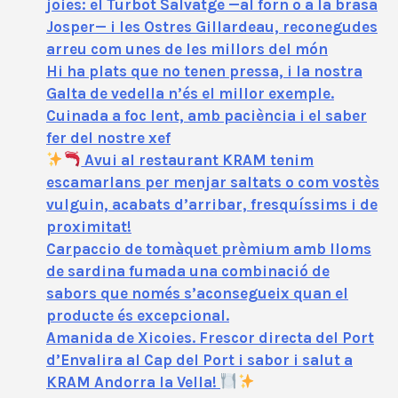
joies: el Turbot Salvatge —al forn o a la brasa
Josper— i les Ostres Gillardeau, reconegudes
arreu com unes de les millors del món
Hi ha plats que no tenen pressa, i la nostra
Galta de vedella n’és el millor exemple.
Cuinada a foc lent, amb paciència i el saber
fer del nostre xef
Avui al restaurant KRAM tenim
escamarlans per menjar saltats o com vostès
vulguin, acabats d’arribar, fresquíssims i de
proximitat!
Carpaccio de tomàquet prèmium amb lloms
de sardina fumada una combinació de
sabors que només s’aconsegueix quan el
producte és excepcional.
Amanida de Xicoies. Frescor directa del Port
d’Envalira al Cap del Port i sabor i salut a
KRAM Andorra la Vella!