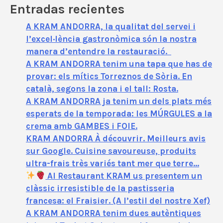
Entradas recientes
A KRAM ANDORRA, la qualitat del servei i
l’excel·lència gastronòmica són la nostra
manera d’entendre la restauració.
A KRAM ANDORRA tenim una tapa que has de
provar: els mítics Torreznos de Sòria. En
català, segons la zona i el tall: Rosta.
A KRAM ANDORRA ja tenim un dels plats més
esperats de la temporada: les MÚRGULES a la
crema amb GAMBES i FOIE.
KRAM ANDORRA À découvrir. Meilleurs avis
sur Google. Cuisine savoureuse, produits
ultra-frais très variés tant mer que terre…
Al Restaurant KRAM us presentem un
clàssic irresistible de la pastisseria
francesa: el Fraisier. (A l’estil del nostre Xef)
A KRAM ANDORRA tenim dues autèntiques