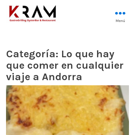
Los mejores pescados, mariscos y
Menú
Kram Restaurant
carnes prémium
Andorra
Categoría:
Lo que hay
que comer en cualquier
viaje a Andorra