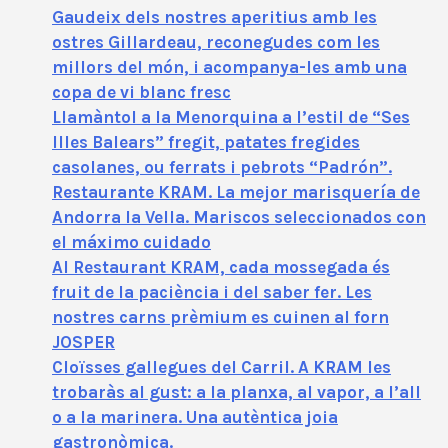
Gaudeix dels nostres aperitius amb les
ostres Gillardeau, reconegudes com les
millors del món, i acompanya-les amb una
copa de vi blanc fresc
Llamàntol a la Menorquina a l’estil de “Ses
Illes Balears” fregit, patates fregides
casolanes, ou ferrats i pebrots “Padrón”.
Restaurante KRAM. La mejor marisquería de
Andorra la Vella. Mariscos seleccionados con
el máximo cuidado
Al Restaurant KRAM, cada mossegada és
fruit de la paciència i del saber fer. Les
nostres carns prèmium es cuinen al forn
JOSPER
Cloïsses gallegues del Carril. A KRAM les
trobaràs al gust: a la planxa, al vapor, a l’all
o a la marinera. Una autèntica joia
gastronòmica.