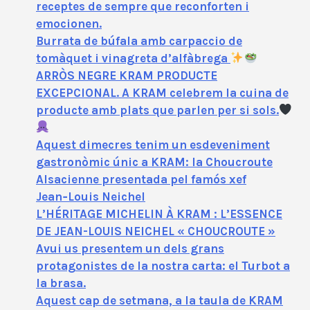
receptes de sempre que reconforten i
emocionen.
Burrata de búfala amb carpaccio de
tomàquet i vinagreta d’alfàbrega
ARRÒS NEGRE KRAM PRODUCTE
EXCEPCIONAL. A KRAM celebrem la cuina de
producte amb plats que parlen per si sols.
Aquest dimecres tenim un esdeveniment
gastronòmic únic a KRAM: la Choucroute
Alsacienne presentada pel famós xef
Jean‑Louis Neichel
L’HÉRITAGE MICHELIN À KRAM : L’ESSENCE
DE JEAN-LOUIS NEICHEL « CHOUCROUTE »
Avui us presentem un dels grans
protagonistes de la nostra carta: el Turbot a
la brasa.
Aquest cap de setmana, a la taula de KRAM