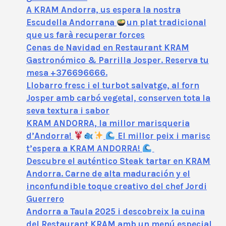
A KRAM Andorra, us espera la nostra
Escudella Andorrana
un plat tradicional
que us farà recuperar forces
Cenas de Navidad en Restaurant KRAM
Gastronómico & Parrilla Josper. Reserva tu
mesa +376696666.
Llobarro fresc i el turbot salvatge, al forn
Josper amb carbó vegetal, conserven tota la
seva textura i sabor
KRAM ANDORRA, la millor marisqueria
d’Andorra!
El millor peix i marisc
t’espera a KRAM ANDORRA!
Descubre el auténtico Steak tartar en KRAM
Andorra. Carne de alta maduración y el
inconfundible toque creativo del chef Jordi
Guerrero
Andorra a Taula 2025 i descobreix la cuina
del Restaurant KRAM amb un menú especial