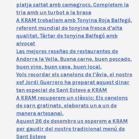
platja saltat amb camagrocs. Completem la
tria amb un turbot a la brasa
A KRAM treballem amb Tonyina Roja Balfegó,
referent mundial de tonyina fresca d’alta
qualitat. Tàrtar de tonyina Balfegó amb
alvocat
Las mejores reseñas de restaurantes de
Andorra la Vella. Buena carne, buen pescado,
buen vino, buen cava, buen local.
Vols recordar els canelons de l’àvia, el nostre
xef Jordi Guerrero ha preparat aquest dinar
tan especial de Sant Esteve a KRAM
A KRAM recuperem un clàssic: Els canelons
de carn gratinats, elaborats un a un de
manera artesanal.
Aquest 26 de desembre us esperem a KRAM
per gaudir del nostre tradicional menú de
Sant Esteve