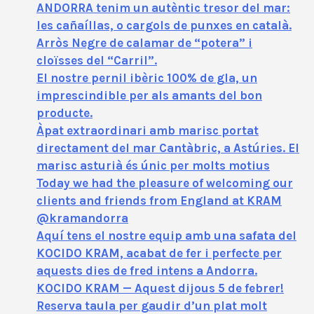
ANDORRA tenim un autèntic tresor del mar:
les cañaíllas, o cargols de punxes en català.
Arròs Negre de calamar de “potera” i
cloïsses del “Carril”.
El nostre pernil ibèric 100% de gla, un
imprescindible per als amants del bon
producte.
Àpat extraordinari amb marisc portat
directament del mar Cantàbric, a Astúries. El
marisc asturià és únic per molts motius
Today we had the pleasure of welcoming our
clients and friends from England at KRAM
@kramandorra
Aquí tens el nostre equip amb una safata del
KOCIDO KRAM, acabat de fer i perfecte per
aquests dies de fred intens a Andorra.
KOCIDO KRAM — Aquest dijous 5 de febrer!
Reserva taula per gaudir d’un plat molt