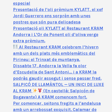
especial
Presentació de l’oli prèmium KYLATT, el xef
Jordi Guerrero ens sorprèn amb unes
postres que són pura delicadesa
Presentació oli KYLATT al Restaurant KRAM
Andorra i L’Or de Ponent oli d’oliva verge
extra prèmium.
Al Restaurant KRAM celebrem l’hivern
amb un dels plats més emblemàtics del
Pirineu: el Trinxat de muntanya.
Dissabte 17, Andorra la Vella fa olor
d’Escudella de Sant Antoni… i a KRAM la
podràs gaudir assegut i sense passar fred.
SALPICÓ DE LLAMÀNTOL — UN INICI DE LUXE
AL KRAM
(En castellà: Salpicón de
Bogavante) A KRAM comencem fort.
Per començar, seitons fregits a l’andalusa
amb un arrebossat exquisit. Calamar de