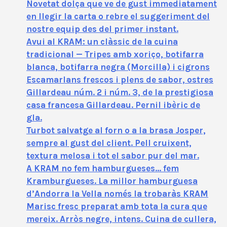
Novetat dolça que ve de gust immediatament
en llegir la carta o rebre el suggeriment del
nostre equip des del primer instant.
Avui al KRAM: un clàssic de la cuina
tradicional — Tripes amb xoriço, botifarra
blanca, botifarra negra (Morcilla) i cigrons
Escamarlans frescos i plens de sabor, ostres
Gillardeau núm. 2 i núm. 3, de la prestigiosa
casa francesa Gillardeau. Pernil ibèric de
gla.
Turbot salvatge al forn o a la brasa Josper,
sempre al gust del client. Pell cruixent,
textura melosa i tot el sabor pur del mar.
A KRAM no fem hamburgueses… fem
Kramburgueses. La millor hamburguesa
d’Andorra la Vella només la trobaràs KRAM
Marisc fresc preparat amb tota la cura que
mereix. Arròs negre, intens. Cuina de cullera,