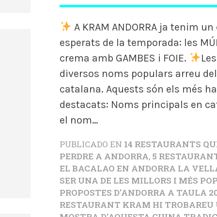
A KRAM ANDORRA ja tenim un d
esperats de la temporada: les M
crema amb GAMBES i FOIE.
Les
diversos noms populars arreu del 
catalana. Aquests són els més ha
destacats: Noms principals en ca
el nom…
PUBLICADO EN
14 RESTAURANTS QU
PERDRE A ANDORRA
,
5 RESTAURAN
EL BACALAO EN ANDORRA LA VELL
SER UNA DE LES MILLORS I MÉS P
PROPOSTES D'ANDORRA A TAULA 2
RESTAURANT KRAM HI TROBAREU 
MOSTRA D'AQUESTA CUINA TRADI