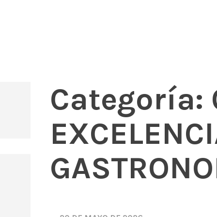
s, mariscos y carnes prémium
rant Andorra
Categoría:
EXCELENCI
GASTRONO