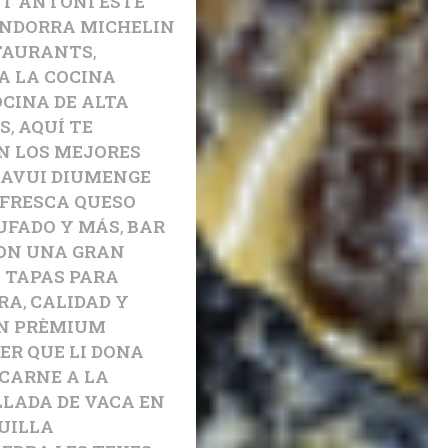
NT ANTONI ESTE
NDORRA MICHELIN
TAURANTS
,
A LA COCINA
CINA DE ALTA
S
,
AQUÍ TE
N LOS MEJORES
,
AVUI DIUMENGE
 FRESCA QUESO
UFADO Y MÁS
,
BAR
CON UNA GRAN
Y TAPAS PARA
RA
,
CALIDAD Y
N PRÈMIUM
ER QUE LI DONA
CARNE A LA
LLADA DE VACA EN
UILLA