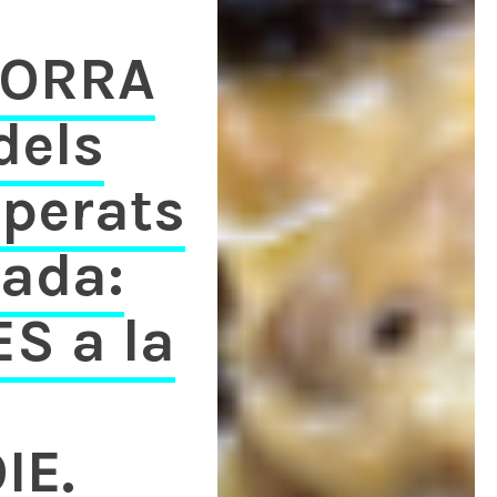
DORRA
dels
sperats
rada:
S a la
IE.