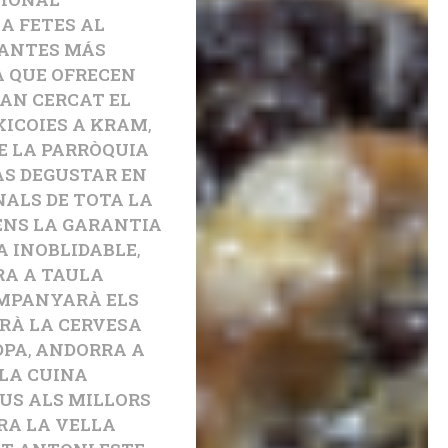
A FETES AL
RANTES MÁS
A QUE OFRECEN
AN CERCAT EL
XICOIES A KRAM
,
DE LA PARRÒQUIA
ÀS DEGUSTAR EN
NALS DE TOTA LA
NS LA GARANTIA
A INOBLIDABLE
,
A A TAULA
MPANYARÀ ELS
ERÀ LA CERVESA
DPA
,
ANDORRA A
 LA CUINA
US ALS MILLORS
A LA VELLA