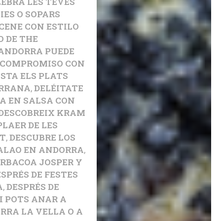
LEBRA LES TEVES
IES O SOPARS
CENE CON ESTILO
 DE THE
 ANDORRA PUEDE
COMPROMISO CON
STA ELS PLATS
ORRANA
,
DELÉITATE
A EN SALSA CON
DESCOBREIX KRAM
PLAER DE LES
ET
,
DESCUBRE LOS
CALAO EN ANDORRA
,
RBACOA JOSPER Y
ESPRÉS DE FESTES
À
,
DESPRÉS DE
I POTS ANAR A
RRA LA VELLA O A