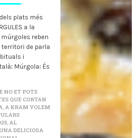
els plats més
ÚRGULES a la
 múrgoles reben
territori de parla
bituals i
talà: Múrgola: És
E NO ET POTS
TES QUE CORTAN
A
,
A KRAM VOLEM
OPULARS
025
,
AL
UNA DELICIOSA
CIONAL