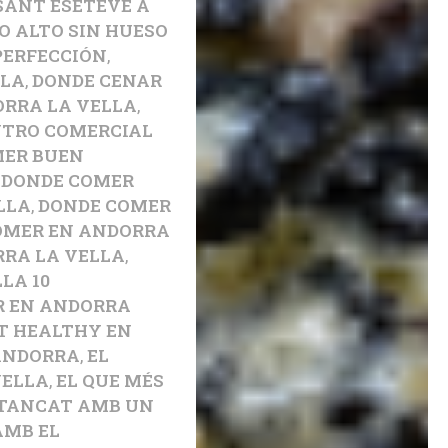
SANT ESETEVE A
O ALTO SIN HUESO
PERFECCIÓN
,
LLA
,
DONDE CENAR
ORRA LA VELLA
,
NTRO COMERCIAL
MER BUEN
,
DONDE COMER
LLA
,
DONDE COMER
OMER EN ANDORRA
RA LA VELLA
,
LA 10
R EN ANDORRA
T HEALTHY EN
 ANDORRA
,
EL
VELLA
,
EL QUE MÉS
 TANCAT AMB UN
AMB EL