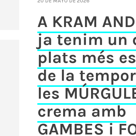
20 DE MAYO DE 2026
A KRAM AN
ja tenim un 
plats més e
de la tempo
les MÚRGULE
crema amb
GAMBES i FO