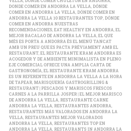
VELLA
,
DONDE COMER CHULETÓN EN ANDORRA
,
DONDE COMER EN ANDORRA LA VELLA
,
DÓNDE
COMER EN ANDORRA LA VELLA
,
DÓNDE COMER EN
ANDORRA LA VELLA 10 RESTAURANTES TOP
,
DÓNDE
COMER EN ANDORRA NUESTRAS
RECOMENDACIONES
,
EAT HEALTHY EN ANDORRA
,
EL
MEJOR BACALAO DE ANDORRA LA VELLA
,
EL QUE
MÉS ES PORTA A ANDORRA ÉS EL MENÚ TANCAT
AMB UN PREU QUE ES PACTA PRÈVIAMENT AMB EL
RESTAURANT
,
EL RESTAURANTE KRAM ANDORRA ES
ACOGEDOR Y DE AMBIENTE MINIMALISTA EN PLENO
EJE COMERCIAL OFRECE UNA AMPLIA CARTA DE
GASTRONOMÍA
,
EL RESTAURANTE KRAM ANDORRA
ES UN REFERENTE EN ANDORRA LA VELLA A LA HORA
DE TAPEAR
,
MARISQUERÍA GASTROGRILLING &
RESTAURANT | PESCADOS Y MARISCOS FRESCOS
CARNES A LA PARRILLA JOSPER | EL MEJOR MARISCO
DE ANDORRA LA VELLA
,
RESTAURANTE CARNE
ANDORRA LA VELLA
,
RESTAURANTES ANDORRA
,
RESTAURANTES MÁS VALORADOS EN ANDORRA LA
VELLA
,
RESTAURANTES MEJOR VALORADOS
ANDORRA LA VELLA
,
RESTAURANTES TOP EN
ANDORRA LA VELLA
,
RESTAURANTS IN ANDORRA LA