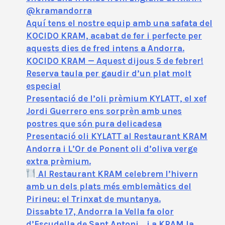
@kramandorra
Aquí tens el nostre equip amb una safata del
KOCIDO KRAM, acabat de fer i perfecte per
aquests dies de fred intens a Andorra.
KOCIDO KRAM — Aquest dijous 5 de febrer!
Reserva taula per gaudir d’un plat molt
especial
Presentació de l’oli prèmium KYLATT, el xef
Jordi Guerrero ens sorprèn amb unes
postres que són pura delicadesa
Presentació oli KYLATT al Restaurant KRAM
Andorra i L’Or de Ponent oli d’oliva verge
extra prèmium.
Al Restaurant KRAM celebrem l’hivern
amb un dels plats més emblemàtics del
Pirineu: el Trinxat de muntanya.
Dissabte 17, Andorra la Vella fa olor
d’Escudella de Sant Antoni… i a KRAM la