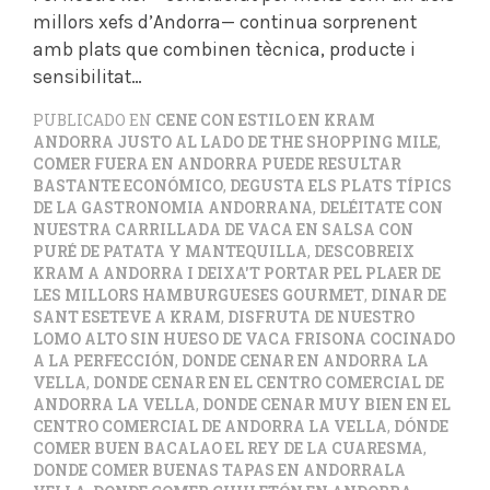
millors xefs d’Andorra— continua sorprenent
amb plats que combinen tècnica, producte i
sensibilitat…
PUBLICADO EN
CENE CON ESTILO EN KRAM
ANDORRA JUSTO AL LADO DE THE SHOPPING MILE
,
COMER FUERA EN ANDORRA PUEDE RESULTAR
BASTANTE ECONÓMICO
,
DEGUSTA ELS PLATS TÍPICS
DE LA GASTRONOMIA ANDORRANA
,
DELÉITATE CON
NUESTRA CARRILLADA DE VACA EN SALSA CON
PURÉ DE PATATA Y MANTEQUILLA
,
DESCOBREIX
KRAM A ANDORRA I DEIXA'T PORTAR PEL PLAER DE
LES MILLORS HAMBURGUESES GOURMET
,
DINAR DE
SANT ESETEVE A KRAM
,
DISFRUTA DE NUESTRO
LOMO ALTO SIN HUESO DE VACA FRISONA COCINADO
A LA PERFECCIÓN
,
DONDE CENAR EN ANDORRA LA
VELLA
,
DONDE CENAR EN EL CENTRO COMERCIAL DE
ANDORRA LA VELLA
,
DONDE CENAR MUY BIEN EN EL
CENTRO COMERCIAL DE ANDORRA LA VELLA
,
DÓNDE
COMER BUEN BACALAO EL REY DE LA CUARESMA
,
DONDE COMER BUENAS TAPAS EN ANDORRALA