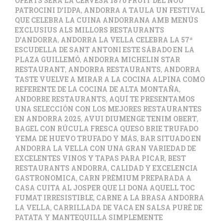
OFERTS SERÀ LA CERVESA 1870 FRUIT DEL NOU
PATROCINI D'IDPA
,
ANDORRA A TAULA UN FESTIVAL
QUE CELEBRA LA CUINA ANDORRANA AMB MENÚS
EXCLUSIUS ALS MILLORS RESTAURANTS
D'ANDORRA
,
ANDORRA LA VELLA CELEBRA LA 57ª
ESCUDELLA DE SANT ANTONI ESTE SÁBADO EN LA
PLAZA GUILLEMÓ
,
ANDORRA MICHELIN STAR
RESTAURANT
,
ANDORRA RESTAURANTS
,
ANDORRA
TASTE VUELVE A MIRAR A LA COCINA ALPINA COMO
REFERENTE DE LA COCINA DE ALTA MONTAÑA
,
ANDORRE RESTAURANTS
,
AQUÍ TE PRESENTAMOS
UNA SELECCIÓN CON LOS MEJORES RESTAURANTES
EN ANDORRA 2025
,
AVUI DIUMENGE TENIM OBERT
,
BAGEL CON RÚCULA FRESCA QUESO BRIE TRUFADO
YEMA DE HUEVO TRUFADO Y MÁS
,
BAR SITUADO EN
ANDORRA LA VELLA CON UNA GRAN VARIEDAD DE
EXCELENTES VINOS Y TAPAS PARA PICAR
,
BEST
RESTAURANTS ANDORRA
,
CALIDAD Y EXCELENCIA
GASTRONOMICA
,
CARN PRÈMIUM PREPARADA A
CASA CUITA AL JOSPER QUE LI DONA AQUELL TOC
FUMAT IRRESISTIBLE
,
CARNE A LA BRASA ANDORRA
LA VELLA
,
CARRILLADA DE VACA EN SALSA PURÉ DE
PATATA Y MANTEQUILLA SIMPLEMENTE