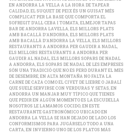
EN ANDORRA LA VELLA A LA HORA DE TAPEAR
CALIDAD
,
EL SUQUET DE PEIX ÉS UN GUISAT MÉS
COMPLICAT PER LA BASE QUE COMPORTA EL
SOFREGIT D’ALL CEBA I TOMATA
,
ELMEJOR TAPAS
BAR DE ANDORRA LAVELLA
,
ELS MILLORS PLATS
AMB BACALLÀ D'ANDORRA
,
ELS MILLORS PLATS
AMB BACALLÀ D'ANDORRA LA VELLA
,
ELS MILLORS
RESTAURANTS A ANDORRA PER GAUDIR A NADAL
,
ELS MILLORS RESTAURANTS A ANDORRA PER
GAUDIR AL NADAL
,
ELS MILLORS SOPARS DE NADAL
A ANDORRA
,
ELS SOPARS DE NADAL DE LES EMPRESES
SÓN UNA TRADICIÓ QUE NO ES PERD DURANT EL MES
DE DESEMBRE
,
EN ALTA MONTAÑA NO FALTA LA
CARNE DE CAZA COMO EL CIVET DE LIEBRE O JABALÍ
QUE SUELE SERVIRSE CON VERDURAS Y SETAS
,
EN
ANDORRA UN MANJAR MUY TÍPICO QUE TIENES
QUE PEDIR EN ALGÚN MOMENTO ES LA ESCUDELLA
NOSOTROS LE LAMAMOS COCIDO
,
EN ESTE
RESTAURANTE GASTRONÓMICO UBICADO EN
ANDORRA LA VELLA SE HAN DEJADO DE LADO LOS
CONFORMISMOS PARA JUGÁRSELO TODO A UNA
CARTA
,
EN INVIERNO UNO DE LOS PLATOS MÁS