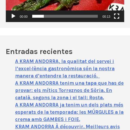
e
v
í
00:00
00:13
d
e
o
Entradas recientes
A KRAM ANDORRA, la qualitat del servei i
l’excel·lència gastronòmica són la nostra
manera d’entendre la restauració.
A KRAM ANDORRA tenim una tapa que has de
provar: els mítics Torreznos de Sòria. En
català, segons la zona i el tall: Rosta.
A KRAM ANDORRA ja tenim un dels plats més
esperats de la temporada: les MÚRGULES a la
crema amb GAMBES i FOIE.
KRAM ANDORRA À découvrir. Meilleurs avis