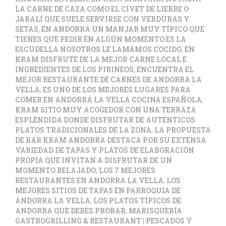
LA CARNE DE CAZA COMO EL CIVET DE LIEBRE O
JABALÍ QUE SUELE SERVIRSE CON VERDURAS Y
SETAS
,
EN ANDORRA UN MANJAR MUY TÍPICO QUE
TIENES QUE PEDIR EN ALGÚN MOMENTO ES LA
ESCUDELLA NOSOTROS LE LAMAMOS COCIDO
,
EN
KRAM DISFRUTE DE LA MEJOR CARNE LOCAL E
INGREDIENTES DE LOS PIRINEOS
,
ENCUENTRA EL
MEJOR RESTAURANTE DE CARNES DE ANDORRA LA
VELLA
,
ES UNO DE LOS MEJORES LUGARES PARA
COMER EN ANDORRA LA VELLA COCINA ESPAÑOLA
,
KRAM SITIO MUY ACOGEDOR CON UNA TERRAZA
ESPLÉNDIDA DONDE DISFRUTAR DE AUTÉNTICOS
PLATOS TRADICIONALES DE LA ZONA
,
LA PROPUESTA
DE BAR KRAM ANDORRA DESTACA POR SU EXTENSA
VARIEDAD DE TAPAS Y PLATOS DE ELABORACIÓN
PROPIA QUE INVITAN A DISFRUTAR DE UN
MOMENTO RELAJADO
,
LOS 7 MEJORES
RESTAURANTES EN ANDORRA LA VELLA
,
LOS
MEJORES SITIOS DE TAPAS EN PARROQUIA DE
ANDORRA LA VELLA
,
LOS PLATOS TÍPICOS DE
ANDORRA QUE DEBES PROBAR
,
MARISQUERÍA
GASTROGRILLING & RESTAURANT | PESCADOS Y