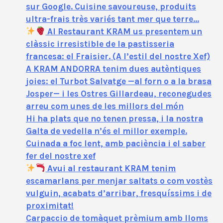
sur Google. Cuisine savoureuse, produits
ultra-frais très variés tant mer que terre…
Al Restaurant KRAM us presentem un
clàssic irresistible de la pastisseria
francesa: el Fraisier. (A l’estil del nostre Xef)
A KRAM ANDORRA tenim dues autèntiques
joies: el Turbot Salvatge —al forn o a la brasa
Josper— i les Ostres Gillardeau, reconegudes
arreu com unes de les millors del món
Hi ha plats que no tenen pressa, i la nostra
Galta de vedella n’és el millor exemple.
Cuinada a foc lent, amb paciència i el saber
fer del nostre xef
Avui al restaurant KRAM tenim
escamarlans per menjar saltats o com vostès
vulguin, acabats d’arribar, fresquíssims i de
proximitat!
Carpaccio de tomàquet prèmium amb lloms