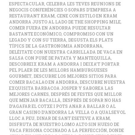
ESPECTACULAR
,
CELEBRA LES TEVES REUNIONS DE
NEGOCIS CONFERÈNCIES O SOPARS D'EMPRESA A
RESTAURANT KRAM
,
CENE CON ESTILO EN KRAM
ANDORRA JUSTO AL LADO DE THE SHOPPING MILE
,
COMER FUERA EN ANDORRA PUEDE RESULTAR
BASTANTE ECONÓMICO
,
COMPROMISO CON UN
LEGADO Y CON SU TIERRA
,
DEGUSTA ELS PLATS
TÍPICS DE LA GASTRONOMIA ANDORRANA
,
DELÉITATE CON NUESTRA CARRILLADA DE VACA EN
SALSA CON PURÉ DE PATATA Y MANTEQUILLA
,
DESCOBREIX KRAM A ANDORRA I DEIXA'T PORTAR
PEL PLAER DE LES MILLORS HAMBURGUESES
GOURMET
,
DESCUBRE LOS MEJORES SITIOS PARA
COMER BACALAO EN ANDORRA
,
DESCUBRE NUESTRA
EXQUISITA BARBACOA JOSPER Y SABOREA LAS
MEJORES CARNES
,
DESPRÉS DE FESTES QUE MILLOR
QUE MENJAR BACALLÀ
,
DESPRÉS DE SOPAR NO HAS
D’AGAFAR EL COTXE I POTS ANAR A BALLAR O AL
GRAN CASINO D’ANDORRA LA VELLA O A QUALSEVOL
LLOC A PEU
,
DINAR DE SANT ESETEVE A KRAM
,
DISFRUTA DE NUESTRO LOMO ALTO SIN HUESO DE
VACA FRISONA COCINADO A LA PERFECCIÓN
,
DONDE