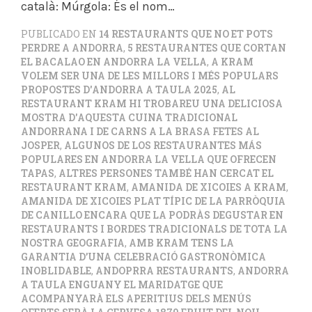
català: Múrgola: És el nom…
PUBLICADO EN
14 RESTAURANTS QUE NO ET POTS
PERDRE A ANDORRA
,
5 RESTAURANTES QUE CORTAN
EL BACALAO EN ANDORRA LA VELLA
,
A KRAM
VOLEM SER UNA DE LES MILLORS I MÉS POPULARS
PROPOSTES D'ANDORRA A TAULA 2025
,
AL
RESTAURANT KRAM HI TROBAREU UNA DELICIOSA
MOSTRA D'AQUESTA CUINA TRADICIONAL
ANDORRANA I DE CARNS A LA BRASA FETES AL
JOSPER
,
ALGUNOS DE LOS RESTAURANTES MÁS
POPULARES EN ANDORRA LA VELLA QUE OFRECEN
TAPAS
,
ALTRES PERSONES TAMBÉ HAN CERCAT EL
RESTAURANT KRAM
,
AMANIDA DE XICOIES A KRAM
,
AMANIDA DE XICOIES PLAT TÍPIC DE LA PARRÒQUIA
DE CANILLO ENCARA QUE LA PODRÀS DEGUSTAR EN
RESTAURANTS I BORDES TRADICIONALS DE TOTA LA
NOSTRA GEOGRAFIA
,
AMB KRAM TENS LA
GARANTIA D’UNA CELEBRACIÓ GASTRONÒMICA
INOBLIDABLE
,
ANDOPRRA RESTAURANTS
,
ANDORRA
A TAULA ENGUANY EL MARIDATGE QUE
ACOMPANYARÀ ELS APERITIUS DELS MENÚS