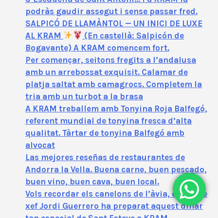
podràs gaudir assegut i sense passar fred.
SALPICÓ DE LLAMÀNTOL — UN INICI DE LUXE
AL KRAM
(En castellà: Salpicón de
Bogavante) A KRAM comencem fort.
Per començar, seitons fregits a l’andalusa
amb un arrebossat exquisit. Calamar de
platja saltat amb camagrocs. Completem la
tria amb un turbot a la brasa
A KRAM treballem amb Tonyina Roja Balfegó,
referent mundial de tonyina fresca d’alta
qualitat. Tàrtar de tonyina Balfegó amb
alvocat
Las mejores reseñas de restaurantes de
Andorra la Vella. Buena carne, buen pescado,
buen vino, buen cava, buen local.
Vols recordar els canelons de l’àvia, el nostre
xef Jordi Guerrero ha preparat aquest dinar