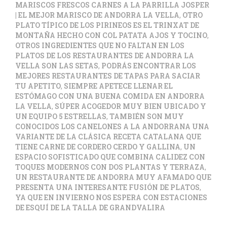
MARISCOS FRESCOS CARNES A LA PARRILLA JOSPER
| EL MEJOR MARISCO DE ANDORRA LA VELLA
,
OTRO
PLATO TÍPICO DE LOS PIRINEOS ES EL TRINXAT DE
MONTAÑA HECHO CON COL PATATA AJOS Y TOCINO
,
OTROS INGREDIENTES QUE NO FALTAN EN LOS
PLATOS DE LOS RESTAURANTES DE ANDORRA LA
VELLA SON LAS SETAS
,
PODRÁS ENCONTRAR LOS
MEJORES RESTAURANTES DE TAPAS PARA SACIAR
TU APETITO
,
SIEMPRE APETECE LLENAR EL
ESTÓMAGO CON UNA BUENA COMIDA EN ANDORRA
LA VELLA
,
SÚPER ACOGEDOR MUY BIEN UBICADO Y
UN EQUIPO 5 ESTRELLAS
,
TAMBIÉN SON MUY
CONOCIDOS LOS CANELONES A LA ANDORRANA UNA
VARIANTE DE LA CLÁSICA RECETA CATALANA QUE
TIENE CARNE DE CORDERO CERDO Y GALLINA
,
UN
ESPACIO SOFISTICADO QUE COMBINA CALIDEZ CON
TOQUES MODERNOS CON DOS PLANTAS Y TERRAZA
,
UN RESTAURANTE DE ANDORRA MUY AFAMADO QUE
PRESENTA UNA INTERESANTE FUSIÓN DE PLATOS
,
YA QUE EN INVIERNO NOS ESPERA CON ESTACIONES
DE ESQUÍ DE LA TALLA DE GRANDVALIRA