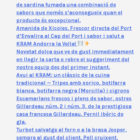
de sardina fumada una combinació de
sabors que només s’aconsegueix quan el
producte és excepcional.
Amanida de Xicoies. Frescor directa del Port
d’Envalira al Cap del Port i sabor i salut a
KRAM Andorra la Vella!
Novetat dolça que ve de gust immediatament
en llegir la carta o rebre el suggeriment del
nostre equip des del primer instant.
Avui al KRAM: un clàssic de la cuina
tradicional — Tripes amb xoriço, botifarra
blanca, botifarra negra (Morcilla) i cigrons
Escamarlans frescos i plens de sabor, ostres
Gillardeau núm. 2 i núm. 3, de la prestigiosa
casa francesa Gillardeau. Pernil ibèric de
gla.
Turbot salvatge al forn o a la brasa Josper,
sempre al gust del client. Pell cruixent,