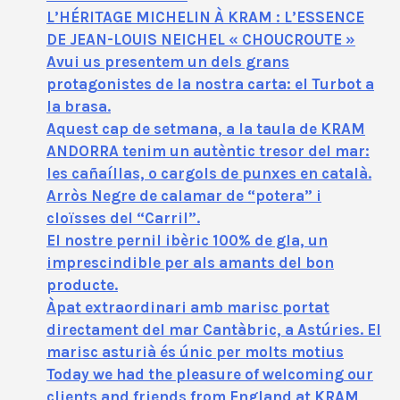
L’HÉRITAGE MICHELIN À KRAM : L’ESSENCE
DE JEAN-LOUIS NEICHEL « CHOUCROUTE »
Avui us presentem un dels grans
protagonistes de la nostra carta: el Turbot a
la brasa.
Aquest cap de setmana, a la taula de KRAM
ANDORRA tenim un autèntic tresor del mar:
les cañaíllas, o cargols de punxes en català.
Arròs Negre de calamar de “potera” i
cloïsses del “Carril”.
El nostre pernil ibèric 100% de gla, un
imprescindible per als amants del bon
producte.
Àpat extraordinari amb marisc portat
directament del mar Cantàbric, a Astúries. El
marisc asturià és únic per molts motius
Today we had the pleasure of welcoming our
clients and friends from England at KRAM