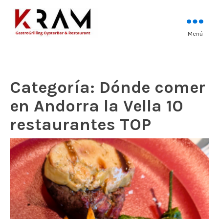
Los mejores pescados, mariscos y
Menú
Kram Restaurant
carnes prémium
Andorra
Categoría:
Dónde comer
en Andorra la Vella 10
restaurantes TOP