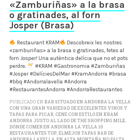
«Zamburiñas» a la brasa
o gratinades, al forn
Josper (Brasa)
Restaurant KRAM
Descobreix les nostres
«zamburiñas» a la brasa o gratinades, fetes al
forn Josper! Una autèntica delícia que no et pots
perdre.
#KRAM #Gastronomia #Zamburiñas
#Josper #DelíciesDelMar #KramAndorra #brasa
#bbq #Andorralavella #Andorra
#RestaurantesAndorra #AndorraRestaurantes
PUBLICADO EN
BAR SITUADO EN ANDORRA LA VELLA
CON UNA GRAN VARIEDAD DE EXCELENTES VINOS Y
TAPAS PARA PICAR
,
CENE CON ESTILO EN KRAM
ANDORRA JUSTO AL LADO DE THE SHOPPING MILE
,
DÓNDE COMER EN ANDORRA LA VELLA 10
RESTAURANTES TOP
,
ELMEJOR TAPAS BAR DE
ANDORRA LAVELLA
,
EN ALTA MONTAÑA NO FALTA