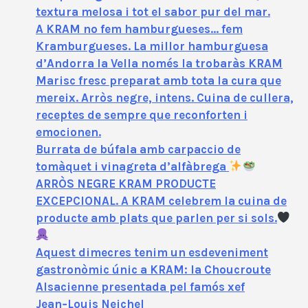
textura melosa i tot el sabor pur del mar.
A KRAM no fem hamburgueses… fem
Kramburgueses. La millor hamburguesa
d’Andorra la Vella només la trobaràs KRAM
Marisc fresc preparat amb tota la cura que
mereix. Arròs negre, intens. Cuina de cullera,
receptes de sempre que reconforten i
emocionen.
Burrata de búfala amb carpaccio de
tomàquet i vinagreta d’alfàbrega
ARRÒS NEGRE KRAM PRODUCTE
EXCEPCIONAL. A KRAM celebrem la cuina de
producte amb plats que parlen per si sols.
Aquest dimecres tenim un esdeveniment
gastronòmic únic a KRAM: la Choucroute
Alsacienne presentada pel famós xef
Jean‑Louis Neichel