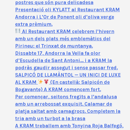
postres que són pura delicadesa
Presentació oli KYLATT al Restaurant KRAM
Andorra i L’Or de Ponent oli d’oliva verge
extra prèmium.
Al Restaurant KRAM celebrem l’hivern
amb un dels plats més emblemàtics del
Pirineu: el Trinxat de muntanya.
Dissabte 17, Andorra la Vella fa olor
d’Escudella de Sant Antoni… i a KRAM la
podràs gaudir assegut i sense passar fred.
SALPICÓ DE LLAMÀNTOL — UN INICI DE LUXE
AL KRAM
(En castellà: Salpicón de
Bogavante) A KRAM comencem fort.
Per començar, seitons fregits a l’andalusa
amb un arrebossat exquisit. Calamar de
platja saltat amb camagrocs. Completem la
tria amb un turbot a la brasa
A KRAM treballem amb Tonyina Roja Balfegó,