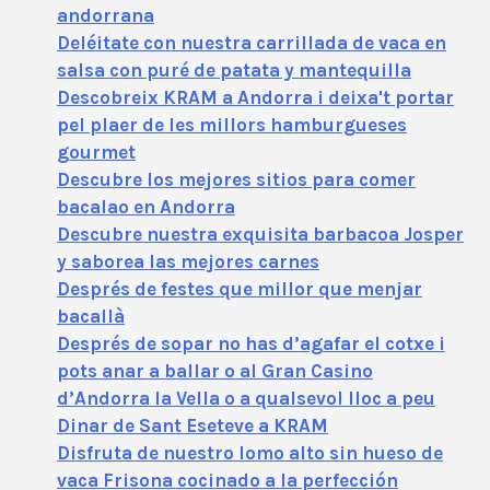
andorrana
Deléitate con nuestra carrillada de vaca en
salsa con puré de patata y mantequilla
Descobreix KRAM a Andorra i deixa't portar
pel plaer de les millors hamburgueses
gourmet
Descubre los mejores sitios para comer
bacalao en Andorra
Descubre nuestra exquisita barbacoa Josper
y saborea las mejores carnes
Després de festes que millor que menjar
bacallà
Després de sopar no has d’agafar el cotxe i
pots anar a ballar o al Gran Casino
d’Andorra la Vella o a qualsevol lloc a peu
Dinar de Sant Eseteve a KRAM
Disfruta de nuestro lomo alto sin hueso de
vaca Frisona cocinado a la perfección