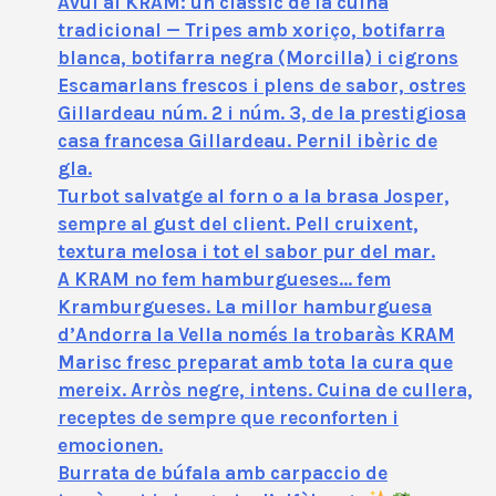
Avui al KRAM: un clàssic de la cuina
tradicional — Tripes amb xoriço, botifarra
blanca, botifarra negra (Morcilla) i cigrons
Escamarlans frescos i plens de sabor, ostres
Gillardeau núm. 2 i núm. 3, de la prestigiosa
casa francesa Gillardeau. Pernil ibèric de
gla.
Turbot salvatge al forn o a la brasa Josper,
sempre al gust del client. Pell cruixent,
textura melosa i tot el sabor pur del mar.
A KRAM no fem hamburgueses… fem
Kramburgueses. La millor hamburguesa
d’Andorra la Vella només la trobaràs KRAM
Marisc fresc preparat amb tota la cura que
mereix. Arròs negre, intens. Cuina de cullera,
receptes de sempre que reconforten i
emocionen.
Burrata de búfala amb carpaccio de