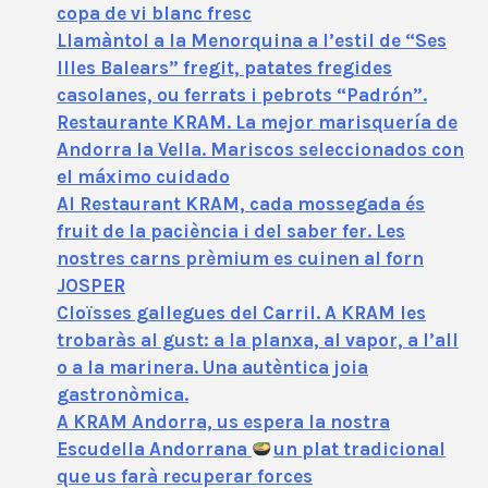
copa de vi blanc fresc
Llamàntol a la Menorquina a l’estil de “Ses
Illes Balears” fregit, patates fregides
casolanes, ou ferrats i pebrots “Padrón”.
Restaurante KRAM. La mejor marisquería de
Andorra la Vella. Mariscos seleccionados con
el máximo cuidado
Al Restaurant KRAM, cada mossegada és
fruit de la paciència i del saber fer. Les
nostres carns prèmium es cuinen al forn
JOSPER
Cloïsses gallegues del Carril. A KRAM les
trobaràs al gust: a la planxa, al vapor, a l’all
o a la marinera. Una autèntica joia
gastronòmica.
A KRAM Andorra, us espera la nostra
Escudella Andorrana
un plat tradicional
que us farà recuperar forces