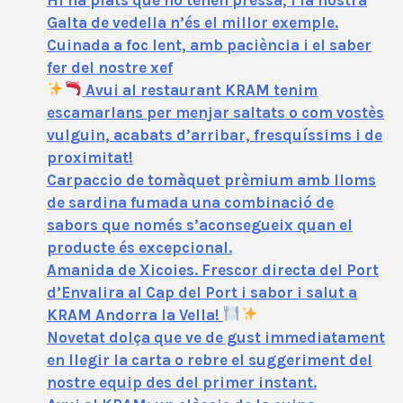
Galta de vedella n’és el millor exemple.
Cuinada a foc lent, amb paciència i el saber
fer del nostre xef
Avui al restaurant KRAM tenim
escamarlans per menjar saltats o com vostès
vulguin, acabats d’arribar, fresquíssims i de
proximitat!
Carpaccio de tomàquet prèmium amb lloms
de sardina fumada una combinació de
sabors que només s’aconsegueix quan el
producte és excepcional.
Amanida de Xicoies. Frescor directa del Port
d’Envalira al Cap del Port i sabor i salut a
KRAM Andorra la Vella!
Novetat dolça que ve de gust immediatament
en llegir la carta o rebre el suggeriment del
nostre equip des del primer instant.