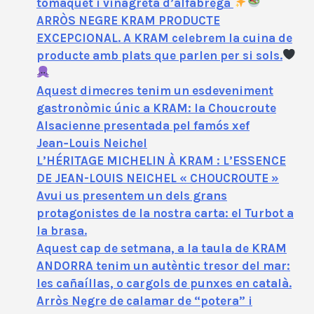
tomàquet i vinagreta d’alfàbrega
ARRÒS NEGRE KRAM PRODUCTE
EXCEPCIONAL. A KRAM celebrem la cuina de
producte amb plats que parlen per si sols.
Aquest dimecres tenim un esdeveniment
gastronòmic únic a KRAM: la Choucroute
Alsacienne presentada pel famós xef
Jean‑Louis Neichel
L’HÉRITAGE MICHELIN À KRAM : L’ESSENCE
DE JEAN-LOUIS NEICHEL « CHOUCROUTE »
Avui us presentem un dels grans
protagonistes de la nostra carta: el Turbot a
la brasa.
Aquest cap de setmana, a la taula de KRAM
ANDORRA tenim un autèntic tresor del mar:
les cañaíllas, o cargols de punxes en català.
Arròs Negre de calamar de “potera” i