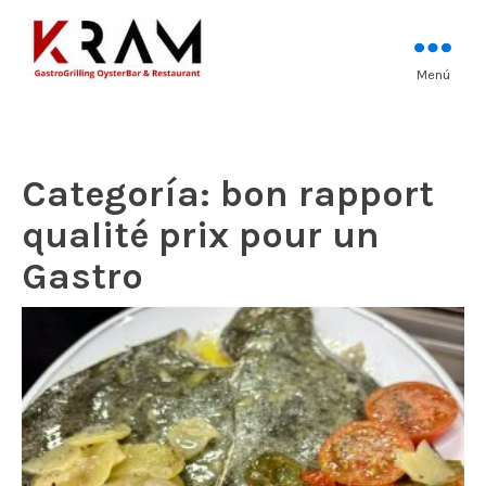
Los mejores pescados, mariscos y
Menú
Kram Restaurant
carnes prémium
Andorra
Categoría:
bon rapport
qualité prix pour un
Gastro