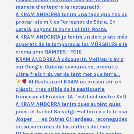
manera d’entendre la restauració.
A KRAM ANDORRA tenim una tapa que has de
provar: els mítics Torreznos de Sòria. En
català, segons la zona i el tall: Rosta.
A KRAM ANDORRA ja tenim un dels plats més
esperats de la temporada: les MÚRGULES a la
crema amb GAMBES i FOIE.
KRAM ANDORRA À découvrir. Meilleurs avis
sur Google. Cuisine savoureuse, produits
ultra-frais très variés tant mer que terre…
Al Restaurant KRAM us presentem un
clàssic irresistible de la pastisseria
francesa: el Fraisier. (A l’estil del nostre Xef)
A KRAM ANDORRA tenim dues autèntiques
joies: el Turbot Salvatge —al forn o a la brasa
Josper— i les Ostres Gillardeau, reconegudes
arreu com unes de les millors del món
Hi ha plats que no tenen pressa, i la nostra