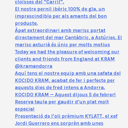
cloïsses del “Carril”.
El nostre pernil ibèric 100% de gla, un
imprescindible per als amants del bon
producte.
Àpat extraordinari amb marisc portat
directament del mar Cantàbric, a Astúries. El
marisc asturià és únic per molts motius
Today we had the pleasure of welcoming our
clients and friends from England at KRAM
@kramandorra
Aquí tens el nostre equip amb una safata del
KOCIDO KRAM, acabat de fer i perfecte per
aquests dies de fred intens a Andorra.
KOCIDO KRAM — Aquest dijous 5 de febrer!
Reserva taula per gaudir d’un plat molt
especial
Presentació de l’oli prèmium KYLATT, el xef
Jordi Guerrero ens sorprèn amb unes