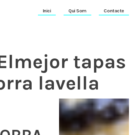
Inici
Qui Som
Contacte
Elmejor tapas
rra lavella