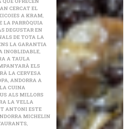
A QUE OFRECEN
AN CERCAT EL
XICOIES A KRAM
,
DE LA PARRÒQUIA
ÀS DEGUSTAR EN
NALS DE TOTA LA
NS LA GARANTIA
A INOBLIDABLE
,
A A TAULA
MPANYARÀ ELS
ERÀ LA CERVESA
DPA
,
ANDORRA A
 LA CUINA
US ALS MILLORS
A LA VELLA
NT ANTONI ESTE
NDORRA MICHELIN
TAURANTS
,