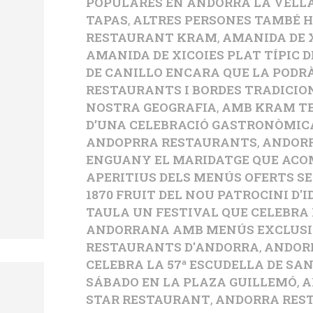
POPULARES EN ANDORRA LA VELL
TAPAS
,
ALTRES PERSONES TAMBÉ H
RESTAURANT KRAM
,
AMANIDA DE 
AMANIDA DE XICOIES PLAT TÍPIC 
DE CANILLO ENCARA QUE LA PODR
RESTAURANTS I BORDES TRADICIO
NOSTRA GEOGRAFIA
,
AMB KRAM TE
D’UNA CELEBRACIÓ GASTRONÒMIC
ANDOPRRA RESTAURANTS
,
ANDORR
ENGUANY EL MARIDATGE QUE ACO
APERITIUS DELS MENÚS OFERTS S
1870 FRUIT DEL NOU PATROCINI D'I
TAULA UN FESTIVAL QUE CELEBRA
ANDORRANA AMB MENÚS EXCLUSI
RESTAURANTS D'ANDORRA
,
ANDORR
CELEBRA LA 57ª ESCUDELLA DE SA
SÁBADO EN LA PLAZA GUILLEMÓ
,
A
STAR RESTAURANT
,
ANDORRA RES