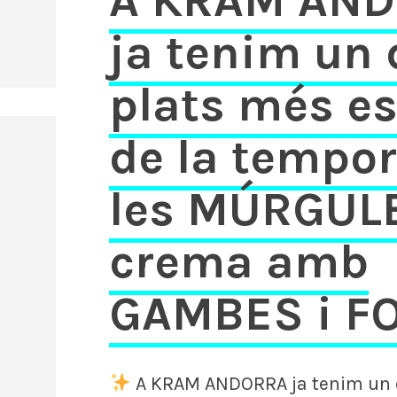
A KRAM AN
ja tenim un 
plats més e
de la tempo
les MÚRGULE
crema amb
GAMBES i FO
A KRAM ANDORRA ja tenim un d