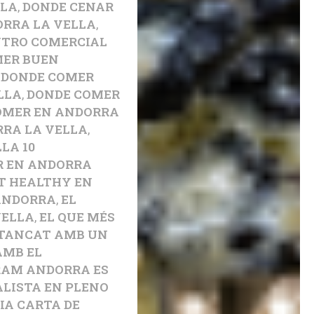
LLA
,
DONDE CENAR
ORRA LA VELLA
,
NTRO COMERCIAL
MER BUEN
,
DONDE COMER
LLA
,
DONDE COMER
OMER EN ANDORRA
RA LA VELLA
,
LA 10
R EN ANDORRA
T HEALTHY EN
 ANDORRA
,
EL
VELLA
,
EL QUE MÉS
 TANCAT AMB UN
AMB EL
RAM ANDORRA ES
LISTA EN PLENO
IA CARTA DE