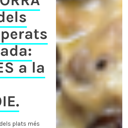
DORRA
dels
sperats
rada:
S a la
IE.
els plats més