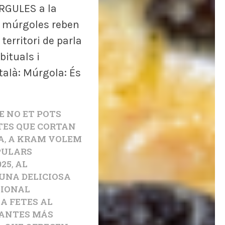
ÚRGULES a la
 múrgoles reben
territori de parla
bituals i
talà: Múrgola: És
E NO ET POTS
TES QUE CORTAN
A
,
A KRAM VOLEM
OPULARS
025
,
AL
UNA DELICIOSA
CIONAL
A FETES AL
RANTES MÁS