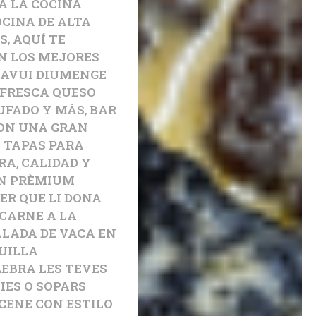
A LA COCINA
CINA DE ALTA
S
,
AQUÍ TE
N LOS MEJORES
,
AVUI DIUMENGE
 FRESCA QUESO
UFADO Y MÁS
,
BAR
CON UNA GRAN
Y TAPAS PARA
RA
,
CALIDAD Y
N PRÈMIUM
ER QUE LI DONA
CARNE A LA
LLADA DE VACA EN
UILLA
LEBRA LES TEVES
IES O SOPARS
CENE CON ESTILO