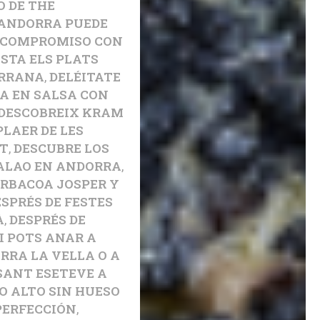
 DE THE
 ANDORRA PUEDE
COMPROMISO CON
STA ELS PLATS
ORRANA
,
DELÉITATE
A EN SALSA CON
DESCOBREIX KRAM
PLAER DE LES
ET
,
DESCUBRE LOS
CALAO EN ANDORRA
,
RBACOA JOSPER Y
ESPRÉS DE FESTES
À
,
DESPRÉS DE
I POTS ANAR A
RRA LA VELLA O A
SANT ESETEVE A
O ALTO SIN HUESO
PERFECCIÓN
,