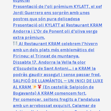
especial
Presentació de l’oli prèmium KYLATT, el xef
Jordi Guerrero ens sorprèn amb unes
postres que són pura delicadesa
Presentació oli KYLATT al Restaurant KRAM
Andorra i L’Or de Ponent oli d’oliva verge
extra prèmium.
Al Restaurant KRAM celebrem l’hivern
amb un dels plats més emblemàtics del
Pirineu: el Trinxat de muntanya.
Dissabte 17, Andorra la Vella fa olor
d’Escudella de Sant Antoni… i a KRAM la
podràs gaudir assegut i sense passar fred.
SALPICÓ DE LLAMÀNTOL — UN INICI DE LUXE
AL KRAM
(En castellà: Salpicón de
Bogavante) A KRAM comencem fort.
Per començar, seitons fregits a l’andalusa
amb un arrebossat exquisit. Calamar de