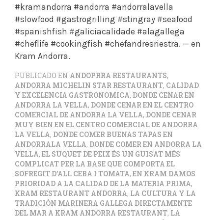
#kramandorra #andorra #andorralavella
#slowfood #gastrogrilling #stingray #seafood
#spanishfish #galiciacalidade #alagallega
#cheflife #cookingfish #chefandresriestra. — en
Kram Andorra.
PUBLICADO EN
ANDOPRRA RESTAURANTS
,
ANDORRA MICHELIN STAR RESTAURANT
,
CALIDAD
Y EXCELENCIA GASTRONOMICA
,
DONDE CENAR EN
ANDORRA LA VELLA
,
DONDE CENAR EN EL CENTRO
COMERCIAL DE ANDORRA LA VELLA
,
DONDE CENAR
MUY BIEN EN EL CENTRO COMERCIAL DE ANDORRA
LA VELLA
,
DONDE COMER BUENAS TAPAS EN
ANDORRALA VELLA
,
DONDE COMER EN ANDORRA LA
VELLA
,
EL SUQUET DE PEIX ÉS UN GUISAT MÉS
COMPLICAT PER LA BASE QUE COMPORTA EL
SOFREGIT D’ALL CEBA I TOMATA
,
EN KRAM DAMOS
PRIORIDAD A LA CALIDAD DE LA MATERIA PRIMA
,
KRAM RESTAURANT ANDORRA
,
LA CULTURA Y LA
TRADICIÓN MARINERA GALLEGA DIRECTAMENTE
DEL MAR A KRAM ANDORRA RESTAURANT
,
LA