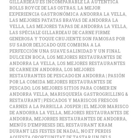
GILLARDEAU ES INCOMPARABLE LA AUTÉNTICA
ROLLS ROYCE DE LAS OSTRAS
,
LA MEJOR
EXPERIENCIA GASTRONÓMICA ANDORRA LA VELLA
,
LAS MEJORES PATATAS BRAVAS DE ANDORRA LA
VELLA
,
LAS MEJORES TAPAS DE ANDORRA LA VELLA
,
LAS SPÉCIALE GILLARDEAU DE CARNE FIRME
GENEROSA Y TOQUE CRUJIENTE SON FAMOSAS POR
SU SABOR DELICADO QUE COMBINA A LA
PERFECCIÓN UNA SUAVE SALINIDAD Y UN FINAL
DULCE EN BOCA
,
LOS MEJORES RESTAURANTES DE
ANDORRA LA VELLA
,
LOS MEJORES RESTAURANTES
DE CARNE EN ANDORRA
,
LOS MEJORES
RESTAURANTES DE PESCADO EN ANDORRA | PASIÓN
POR LA COMIDA MEJORES RESTAURANTES DE
PESCADO
,
LOS MEJORES SITIOS PARA COMER EN
ANDORRA VELLA
,
MARISQUERÍA GASTROGRILLING &
RESTAURANT | PESCADOS Y MARISCOS FRESCOS
CARNES A LA PARRILLA JOSPER | EL MEJOR MARISCO
DE ANDORRA LA VELLA
,
MEJORES RESTAURANTES DE
ANDORRA
,
MEJORRES RESTAURANTES DE ANDORRA
,
MENÚS D'EMPRESES DEL RESTAURANT KRAM
DURANT LES FESTES DE NADAL
,
NO ET PERDIS
AQUESTA OPORTUNITAT DE TASTAR UN DELS