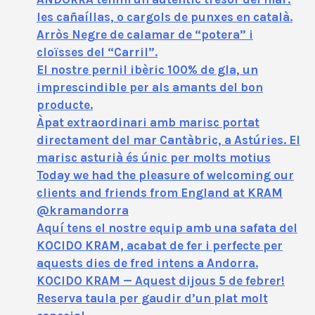
les cañaíllas, o cargols de punxes en català.
Arròs Negre de calamar de “potera” i
cloïsses del “Carril”.
El nostre pernil ibèric 100% de gla, un
imprescindible per als amants del bon
producte.
Àpat extraordinari amb marisc portat
directament del mar Cantàbric, a Astúries. El
marisc asturià és únic per molts motius
Today we had the pleasure of welcoming our
clients and friends from England at KRAM
@kramandorra
Aquí tens el nostre equip amb una safata del
KOCIDO KRAM, acabat de fer i perfecte per
aquests dies de fred intens a Andorra.
KOCIDO KRAM — Aquest dijous 5 de febrer!
Reserva taula per gaudir d’un plat molt