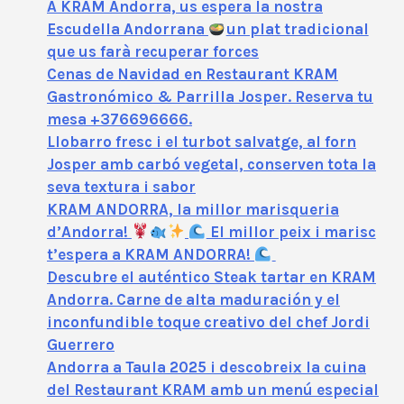
A KRAM Andorra, us espera la nostra
Escudella Andorrana
un plat tradicional
que us farà recuperar forces
Cenas de Navidad en Restaurant KRAM
Gastronómico & Parrilla Josper. Reserva tu
mesa +376696666.
Llobarro fresc i el turbot salvatge, al forn
Josper amb carbó vegetal, conserven tota la
seva textura i sabor
KRAM ANDORRA, la millor marisqueria
d’Andorra!
El millor peix i marisc
t’espera a KRAM ANDORRA!
Descubre el auténtico Steak tartar en KRAM
Andorra. Carne de alta maduración y el
inconfundible toque creativo del chef Jordi
Guerrero
Andorra a Taula 2025 i descobreix la cuina
del Restaurant KRAM amb un menú especial