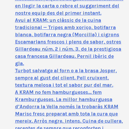
en llegir la carta o rebre el suggeriment del
nostre equip des del primer instant.
Avui al KRAM: un clàssic de la cuina
tradicional — Tripes amb xoriço, botifarra
blanca, botifarra negra (Morcilla) i cigrons
Escamarlans frescos i plens de sabor, ostres
Gillardeau núm. 2 i núm. 3, de la prestigiosa
casa francesa Gillardeau. Pernil ibèric de
gla.
Turbot salvatge al forn o a la brasa Josper,
sempre al gust del client. Pell cruixent,
textura melosa i tot el sabor pur del mar.
A KRAM no fem hamburgueses… fem
Kramburgueses. La millor hamburguesa
d’Andorra la Vella només la trobaràs KRAM
Marisc fresc preparat amb tota la cura que
mereix. Arròs negre, intens. Cuina de cullera,
receptes de sempre que reconforten i