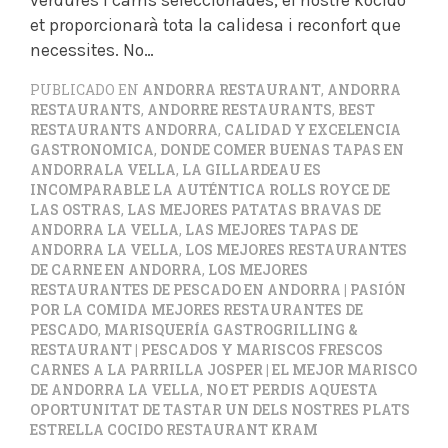
et proporcionarà tota la calidesa i reconfort que
necessites. No…
PUBLICADO EN
ANDORRA RESTAURANT
,
ANDORRA
RESTAURANTS
,
ANDORRE RESTAURANTS
,
BEST
RESTAURANTS ANDORRA
,
CALIDAD Y EXCELENCIA
GASTRONOMICA
,
DONDE COMER BUENAS TAPAS EN
ANDORRALA VELLA
,
LA GILLARDEAU ES
INCOMPARABLE LA AUTÉNTICA ROLLS ROYCE DE
LAS OSTRAS
,
LAS MEJORES PATATAS BRAVAS DE
ANDORRA LA VELLA
,
LAS MEJORES TAPAS DE
ANDORRA LA VELLA
,
LOS MEJORES RESTAURANTES
DE CARNE EN ANDORRA
,
LOS MEJORES
RESTAURANTES DE PESCADO EN ANDORRA | PASIÓN
POR LA COMIDA MEJORES RESTAURANTES DE
PESCADO
,
MARISQUERÍA GASTROGRILLING &
RESTAURANT | PESCADOS Y MARISCOS FRESCOS
CARNES A LA PARRILLA JOSPER | EL MEJOR MARISCO
DE ANDORRA LA VELLA
,
NO ET PERDIS AQUESTA
OPORTUNITAT DE TASTAR UN DELS NOSTRES PLATS
ESTRELLA COCIDO RESTAURANT KRAM