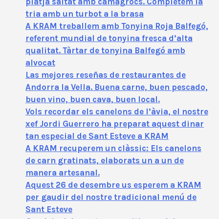
platja saltat amb camagrocs. Completem la
tria amb un turbot a la brasa
A KRAM treballem amb Tonyina Roja Balfegó,
referent mundial de tonyina fresca d’alta
qualitat. Tàrtar de tonyina Balfegó amb
alvocat
Las mejores reseñas de restaurantes de
Andorra la Vella. Buena carne, buen pescado,
buen vino, buen cava, buen local.
Vols recordar els canelons de l’àvia, el nostre
xef Jordi Guerrero ha preparat aquest dinar
tan especial de Sant Esteve a KRAM
A KRAM recuperem un clàssic: Els canelons
de carn gratinats, elaborats un a un de
manera artesanal.
Aquest 26 de desembre us esperem a KRAM
per gaudir del nostre tradicional menú de
Sant Esteve