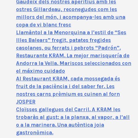
Gaudeix dels nostres aperitius amb les
ostres Gillardeau, reconegudes com les
millors del món, i acompanya-les amb una
copa de vi blanc fresc
Llamàntol a la Menorquina a l’estil de “Ses
Illes Balears” fregit, patates fregides
casolanes, ou ferrats i pebrots “Padrón”.
Restaurante KRAM. La mejor marisquería de
Andorra la Vella. Mariscos seleccionados con
el máximo cuidado
Al Restaurant KRAM, cada mossegada és
fruit de la paciència i del saber fer. Les
nostres carns prèmium es cuinen al forn
JOSPER
Cloïsses gallegues del Carril. A KRAM les
trobaràs al gust: a la planxa, al vapor, a l’all
o a la marinera. Una autèntica joia
gastronòmica.