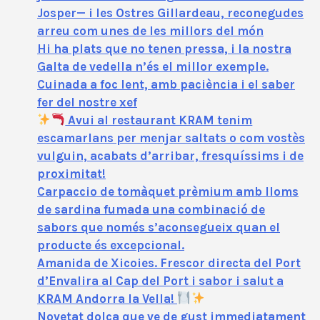
Josper— i les Ostres Gillardeau, reconegudes
arreu com unes de les millors del món
Hi ha plats que no tenen pressa, i la nostra
Galta de vedella n’és el millor exemple.
Cuinada a foc lent, amb paciència i el saber
fer del nostre xef
Avui al restaurant KRAM tenim
escamarlans per menjar saltats o com vostès
vulguin, acabats d’arribar, fresquíssims i de
proximitat!
Carpaccio de tomàquet prèmium amb lloms
de sardina fumada una combinació de
sabors que només s’aconsegueix quan el
producte és excepcional.
Amanida de Xicoies. Frescor directa del Port
d’Envalira al Cap del Port i sabor i salut a
KRAM Andorra la Vella!
Novetat dolça que ve de gust immediatament