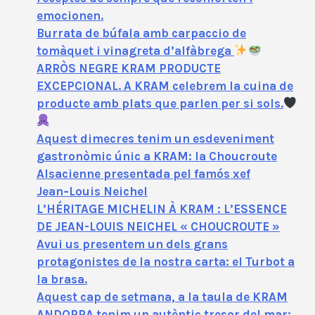
emocionen.
Burrata de búfala amb carpaccio de
tomàquet i vinagreta d’alfàbrega
ARRÒS NEGRE KRAM PRODUCTE
EXCEPCIONAL. A KRAM celebrem la cuina de
producte amb plats que parlen per si sols.
Aquest dimecres tenim un esdeveniment
gastronòmic únic a KRAM: la Choucroute
Alsacienne presentada pel famós xef
Jean‑Louis Neichel
L’HÉRITAGE MICHELIN À KRAM : L’ESSENCE
DE JEAN-LOUIS NEICHEL « CHOUCROUTE »
Avui us presentem un dels grans
protagonistes de la nostra carta: el Turbot a
la brasa.
Aquest cap de setmana, a la taula de KRAM
ANDORRA tenim un autèntic tresor del mar: