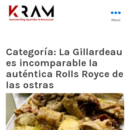
Los mejores pescados, mariscos y
Menú
Kram Restaurant
carnes prémium
Andorra
Categoría:
La Gillardeau
es incomparable la
auténtica Rolls Royce de
las ostras