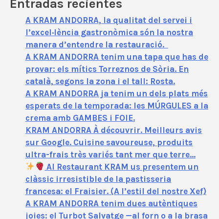
Entradas recientes
A KRAM ANDORRA, la qualitat del servei i
l’excel·lència gastronòmica són la nostra
manera d’entendre la restauració.
A KRAM ANDORRA tenim una tapa que has de
provar: els mítics Torreznos de Sòria. En
català, segons la zona i el tall: Rosta.
A KRAM ANDORRA ja tenim un dels plats més
esperats de la temporada: les MÚRGULES a la
crema amb GAMBES i FOIE.
KRAM ANDORRA À découvrir. Meilleurs avis
sur Google. Cuisine savoureuse, produits
ultra-frais très variés tant mer que terre…
Al Restaurant KRAM us presentem un
clàssic irresistible de la pastisseria
francesa: el Fraisier. (A l’estil del nostre Xef)
A KRAM ANDORRA tenim dues autèntiques
joies: el Turbot Salvatge —al forn o a la brasa