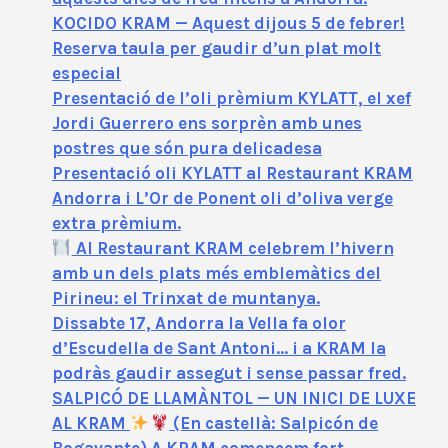
KOCIDO KRAM — Aquest dijous 5 de febrer!
Reserva taula per gaudir d’un plat molt
especial
Presentació de l’oli prèmium KYLATT, el xef
Jordi Guerrero ens sorprèn amb unes
postres que són pura delicadesa
Presentació oli KYLATT al Restaurant KRAM
Andorra i L’Or de Ponent oli d’oliva verge
extra prèmium.
Al Restaurant KRAM celebrem l’hivern
amb un dels plats més emblemàtics del
Pirineu: el Trinxat de muntanya.
Dissabte 17, Andorra la Vella fa olor
d’Escudella de Sant Antoni… i a KRAM la
podràs gaudir assegut i sense passar fred.
SALPICÓ DE LLAMÀNTOL — UN INICI DE LUXE
AL KRAM
(En castellà: Salpicón de