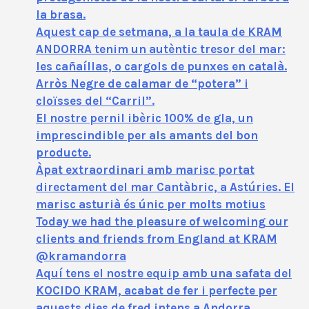
la brasa.
Aquest cap de setmana, a la taula de KRAM
ANDORRA tenim un autèntic tresor del mar:
les cañaíllas, o cargols de punxes en català.
Arròs Negre de calamar de “potera” i
cloïsses del “Carril”.
El nostre pernil ibèric 100% de gla, un
imprescindible per als amants del bon
producte.
Àpat extraordinari amb marisc portat
directament del mar Cantàbric, a Astúries. El
marisc asturià és únic per molts motius
Today we had the pleasure of welcoming our
clients and friends from England at KRAM
@kramandorra
Aquí tens el nostre equip amb una safata del
KOCIDO KRAM, acabat de fer i perfecte per
aquests dies de fred intens a Andorra.