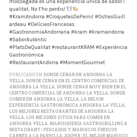
mossegada és una experiència única de sabor i
qualitat. No t’ho perdis!
#KramAndorra #CroquetesDePernil #OstresGuill
ardeau #DelíciesFranceses
#GastronomiaAndorrana #kram #kramandorra
#SaborAutèntic
#PlatsDeQualitat #restaurantKRAM #Experiència
Gastronòmica
#RestaurantAndorra #MomentGourmet
PUBLICADO EN
DONDE CENAR EN ANDORRA LA
VELLA
,
DONDE CENAR EN EL CENTRO COMERCIAL DE
ANDORRA LA VELLA
,
DONDE CENAR MUY BIEN EN EL
CENTRO COMERCIAL DE ANDORRA LA VELLA
,
DONDE
COMER EN ANDORRA LA VELLA
,
LA MEJOR
EXPERIENCIA GASTRONÓMICA ANDORRA LA VELLA
,
LOS MEJORES RESTAURANTES DE ANDORRA LA
VELLA
,
LOS MEJORES SITIOS PARA COMER EN
ANDORRA VELLA
,
MARISQUERÍA GASTROGRILLING &
RESTAURANT | PESCADOS Y MARISCOS FRESCOS
CARNES A LA PARRILLA JOSPER | EL MEJOR MARISCO