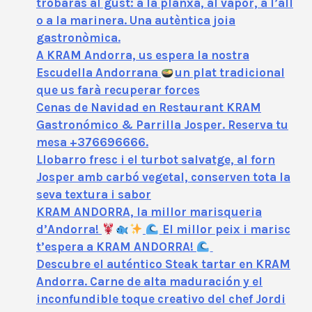
trobaràs al gust: a la planxa, al vapor, a l’all
o a la marinera. Una autèntica joia
gastronòmica.
A KRAM Andorra, us espera la nostra
Escudella Andorrana
un plat tradicional
que us farà recuperar forces
Cenas de Navidad en Restaurant KRAM
Gastronómico & Parrilla Josper. Reserva tu
mesa +376696666.
Llobarro fresc i el turbot salvatge, al forn
Josper amb carbó vegetal, conserven tota la
seva textura i sabor
KRAM ANDORRA, la millor marisqueria
d’Andorra!
El millor peix i marisc
t’espera a KRAM ANDORRA!
Descubre el auténtico Steak tartar en KRAM
Andorra. Carne de alta maduración y el
inconfundible toque creativo del chef Jordi