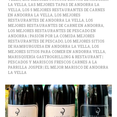
LA VELLA
,
LAS MEJORES TAPAS DE ANDORRA LA
VELLA
,
LOS 5 MEJORES RESTAURANTES DE CARNES
EN ANDORRA LA VELLA
,
LOS MEJORES
RESTAURANTES DE ANDORRA LA VELLA
,
LOS
MEJORES RESTAURANTES DE CARNE EN ANDORRA
,
LOS MEJORES RESTAURANTES DE PESCADO EN
ANDORRA | PASIÓN POR LA COMIDA MEJORES
RESTAURANTES DE PESCADO
,
LOS MEJORES SITIOS
DE HAMBURGUESA EN ANDORRA LA VELLA
,
LOS
MEJORES SITIOS PARA COMER EN ANDORRA VELLA
,
MARISQUERÍA GASTROGRILLING & RESTAURANT |
PESCADOS Y MARISCOS FRESCOS CARNES A LA
PARRILLA JOSPER | EL MEJOR MARISCO DE ANDORRA
LA VELLA