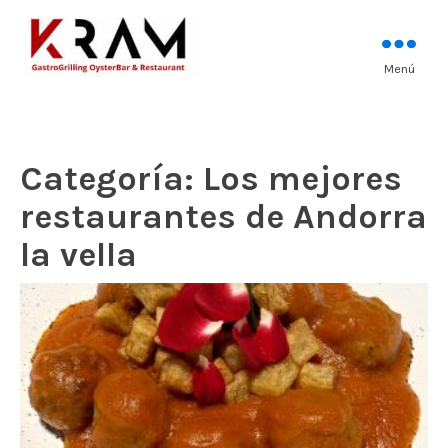
Los mejores pescados, mariscos y
Menú
Kram Restaurant
carnes prémium
Andorra
Categoría:
Los mejores
restaurantes de Andorra
la vella