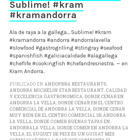
Sublime! #kram
#kramandorra
Ala de raya a la gallega… Sublime! #kram
#kramandorra #andorra #andorralavella
#slowfood #gastrogrilling #stingray #seafood
#spanishfish #galiciacalidade #alagallega
#cheflife #cookingfish #chefandresriestra. — en
Kram Andorra.
PUBLICADO EN
ANDOPRRA RESTAURANTS
,
ANDORRA MICHELIN STAR RESTAURANT
,
CALIDAD
Y EXCELENCIA GASTRONOMICA
,
DONDE CENAR EN
ANDORRA LA VELLA
,
DONDE CENAR EN EL CENTRO
COMERCIAL DE ANDORRA LA VELLA
,
DONDE CENAR
MUY BIEN EN EL CENTRO COMERCIAL DE ANDORRA
LA VELLA
,
DONDE COMER BUENAS TAPAS EN
ANDORRALA VELLA
,
DONDE COMER EN ANDORRA LA
VELLA
,
EL SUQUET DE PEIX ÉS UN GUISAT MÉS