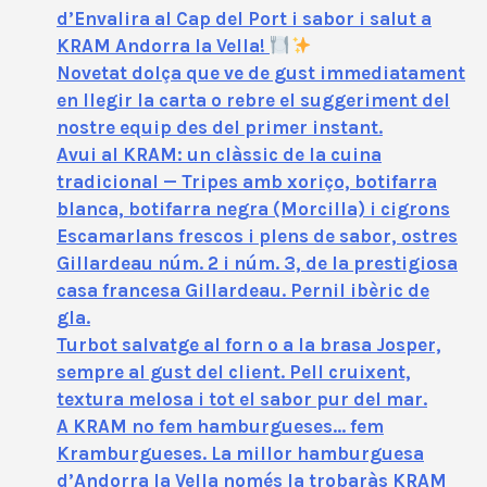
d’Envalira al Cap del Port i sabor i salut a
KRAM Andorra la Vella!
Novetat dolça que ve de gust immediatament
en llegir la carta o rebre el suggeriment del
nostre equip des del primer instant.
Avui al KRAM: un clàssic de la cuina
tradicional — Tripes amb xoriço, botifarra
blanca, botifarra negra (Morcilla) i cigrons
Escamarlans frescos i plens de sabor, ostres
Gillardeau núm. 2 i núm. 3, de la prestigiosa
casa francesa Gillardeau. Pernil ibèric de
gla.
Turbot salvatge al forn o a la brasa Josper,
sempre al gust del client. Pell cruixent,
textura melosa i tot el sabor pur del mar.
A KRAM no fem hamburgueses… fem
Kramburgueses. La millor hamburguesa
d’Andorra la Vella només la trobaràs KRAM