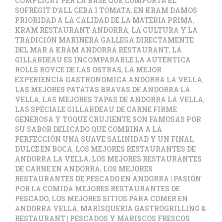
COMPLICAT PER LA BASE QUE COMPORTA EL
SOFREGIT D’ALL CEBA I TOMATA
,
EN KRAM DAMOS
PRIORIDAD A LA CALIDAD DE LA MATERIA PRIMA
,
KRAM RESTAURANT ANDORRA
,
LA CULTURA Y LA
TRADICIÓN MARINERA GALLEGA DIRECTAMENTE
DEL MAR A KRAM ANDORRA RESTAURANT
,
LA
GILLARDEAU ES INCOMPARABLE LA AUTÉNTICA
ROLLS ROYCE DE LAS OSTRAS
,
LA MEJOR
EXPERIENCIA GASTRONÓMICA ANDORRA LA VELLA
,
LAS MEJORES PATATAS BRAVAS DE ANDORRA LA
VELLA
,
LAS MEJORES TAPAS DE ANDORRA LA VELLA
,
LAS SPÉCIALE GILLARDEAU DE CARNE FIRME
GENEROSA Y TOQUE CRUJIENTE SON FAMOSAS POR
SU SABOR DELICADO QUE COMBINA A LA
PERFECCIÓN UNA SUAVE SALINIDAD Y UN FINAL
DULCE EN BOCA
,
LOS MEJORES RESTAURANTES DE
ANDORRA LA VELLA
,
LOS MEJORES RESTAURANTES
DE CARNE EN ANDORRA
,
LOS MEJORES
RESTAURANTES DE PESCADO EN ANDORRA | PASIÓN
POR LA COMIDA MEJORES RESTAURANTES DE
PESCADO
,
LOS MEJORES SITIOS PARA COMER EN
ANDORRA VELLA
,
MARISQUERÍA GASTROGRILLING &
RESTAURANT | PESCADOS Y MARISCOS FRESCOS