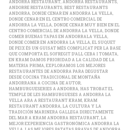
ANDORRA RESTAURANT
,
ANDORRA RESTAURANTS
,
ANDORRE RESTAURANTS
,
BEST RESTAURANTS
ANDORRA
,
DONDE CENAR EN ANDORRA LA VELLA
,
DONDE CENAR EN EL CENTRO COMERCIAL DE
ANDORRA LA VELLA
,
DONDE CENAR MUY BIEN EN EL
CENTRO COMERCIAL DE ANDORRA LA VELLA
,
DONDE
COMER BUENAS TAPAS EN ANDORRALA VELLA
,
DONDE COMER EN ANDORRA LA VELLA
,
EL SUQUET
DE PEIX ÉS UN GUISAT MÉS COMPLICAT PER LA BASE
QUE COMPORTA EL SOFREGIT D’ALL CEBA I TOMATA
,
EN KRAM DAMOS PRIORIDAD A LA CALIDAD DE LA
MATERIA PRIMA
,
EXPLORAMOS LOS MEJORES
RESTAURANTES DE ANDORRA PARA DEGUSTAR
DESDE COCINA TRADICIONAL DE MONTAÑA
ANDORRANA A COCINA DE AUTOR
,
HAMBURGUESERIES A ANDORRA
,
HAS TROBAT EL
TEMPLE DE LES HAMBURGUESES A ANDORRA LA
VELLA ARA A RESTAURANT KRAM
,
KRAM
RESTAURANT ANDORRA
,
LA CULTURA Y LA
TRADICIÓN MARINERA GALLEGA DIRECTAMENTE
DEL MAR A KRAM ANDORRA RESTAURANT
,
LA
MEJOR EXPERIENCIA GASTRONÓMICA ANDORRA LA
VELLA
,
LAS MEJORES PATATAS BRAVAS DE ANDORRA