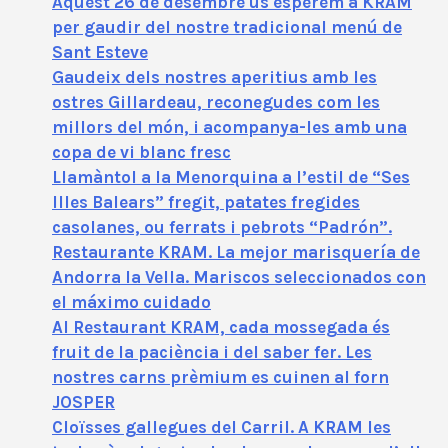
Aquest 26 de desembre us esperem a KRAM
per gaudir del nostre tradicional menú de
Sant Esteve
Gaudeix dels nostres aperitius amb les
ostres Gillardeau, reconegudes com les
millors del món, i acompanya-les amb una
copa de vi blanc fresc
Llamàntol a la Menorquina a l’estil de “Ses
Illes Balears” fregit, patates fregides
casolanes, ou ferrats i pebrots “Padrón”.
Restaurante KRAM. La mejor marisquería de
Andorra la Vella. Mariscos seleccionados con
el máximo cuidado
Al Restaurant KRAM, cada mossegada és
fruit de la paciència i del saber fer. Les
nostres carns prèmium es cuinen al forn
JOSPER
Cloïsses gallegues del Carril. A KRAM les