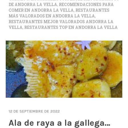
DE ANDORRA LA VELLA
,
RECOMENDACIONES PARA
COMER EN ANDORRA LA VELLA
,
RESTAURANTES
MÁS VALORADOS EN ANDORRA LA VELLA
,
RESTAURANTES MEJOR VALORADOS ANDORRA LA
VELLA
,
RESTAURANTES TOP EN ANDORRA LA VELLA
12 DE SEPTIEMBRE DE 2022
Ala de raya a la gallega…