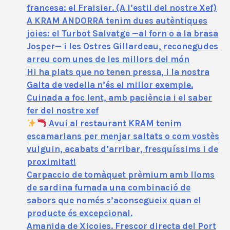
francesa: el Fraisier. (A l’estil del nostre Xef)
A KRAM ANDORRA tenim dues autèntiques
joies: el Turbot Salvatge —al forn o a la brasa
Josper— i les Ostres Gillardeau, reconegudes
arreu com unes de les millors del món
Hi ha plats que no tenen pressa, i la nostra
Galta de vedella n’és el millor exemple.
Cuinada a foc lent, amb paciència i el saber
fer del nostre xef
Avui al restaurant KRAM tenim
escamarlans per menjar saltats o com vostès
vulguin, acabats d’arribar, fresquíssims i de
proximitat!
Carpaccio de tomàquet prèmium amb lloms
de sardina fumada una combinació de
sabors que només s’aconsegueix quan el
producte és excepcional.
Amanida de Xicoies. Frescor directa del Port