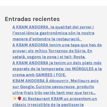
e
o
Entradas recientes
A KRAM ANDORRA, la qualitat del servei i
l’excel·lència gastronòmica són la nostra
manera d’entendre la restauració.
A KRAM ANDORRA tenim una tapa que has de
provar: els mítics Torreznos de Sòria. En
català, segons la zona i el tall: Rosta.
A KRAM ANDORRA ja tenim un dels plats més
esperats de la temporada: les MÚRGULES a la
crema amb GAMBES i FOIE.
KRAM ANDORRA À découvrir. Meilleurs avis
sur Google. Cuisine savoureuse, produits
ultra-frais très variés tant mer que terre…
Al Restaurant KRAM us presentem un
clàssic irresistible de la pastisseria