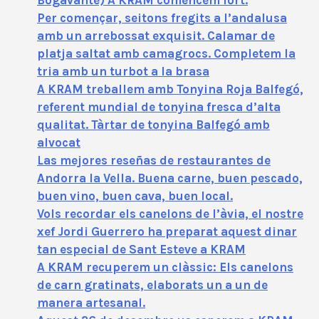
Bogavante) A KRAM comencem fort.
Per començar, seitons fregits a l’andalusa
amb un arrebossat exquisit. Calamar de
platja saltat amb camagrocs. Completem la
tria amb un turbot a la brasa
A KRAM treballem amb Tonyina Roja Balfegó,
referent mundial de tonyina fresca d’alta
qualitat. Tàrtar de tonyina Balfegó amb
alvocat
Las mejores reseñas de restaurantes de
Andorra la Vella. Buena carne, buen pescado,
buen vino, buen cava, buen local.
Vols recordar els canelons de l’àvia, el nostre
xef Jordi Guerrero ha preparat aquest dinar
tan especial de Sant Esteve a KRAM
A KRAM recuperem un clàssic: Els canelons
de carn gratinats, elaborats un a un de
manera artesanal.