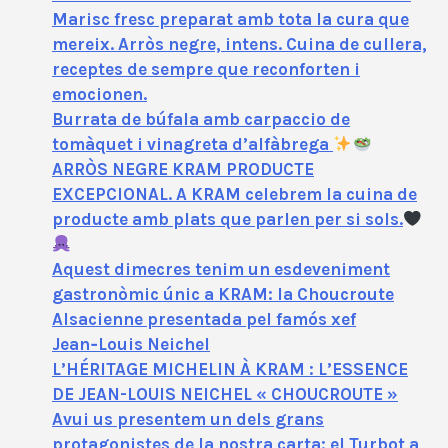
Marisc fresc preparat amb tota la cura que
mereix. Arròs negre, intens. Cuina de cullera,
receptes de sempre que reconforten i
emocionen.
Burrata de búfala amb carpaccio de
tomàquet i vinagreta d’alfàbrega
ARRÒS NEGRE KRAM PRODUCTE
EXCEPCIONAL. A KRAM celebrem la cuina de
producte amb plats que parlen per si sols.
Aquest dimecres tenim un esdeveniment
gastronòmic únic a KRAM: la Choucroute
Alsacienne presentada pel famós xef
Jean‑Louis Neichel
L’HÉRITAGE MICHELIN À KRAM : L’ESSENCE
DE JEAN-LOUIS NEICHEL « CHOUCROUTE »
Avui us presentem un dels grans
protagonistes de la nostra carta: el Turbot a