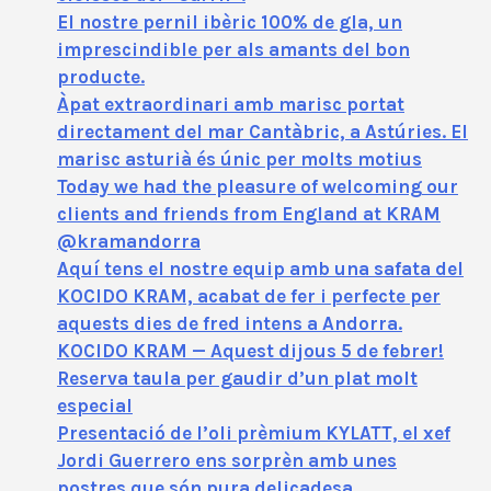
El nostre pernil ibèric 100% de gla, un
imprescindible per als amants del bon
producte.
Àpat extraordinari amb marisc portat
directament del mar Cantàbric, a Astúries. El
marisc asturià és únic per molts motius
Today we had the pleasure of welcoming our
clients and friends from England at KRAM
@kramandorra
Aquí tens el nostre equip amb una safata del
KOCIDO KRAM, acabat de fer i perfecte per
aquests dies de fred intens a Andorra.
KOCIDO KRAM — Aquest dijous 5 de febrer!
Reserva taula per gaudir d’un plat molt
especial
Presentació de l’oli prèmium KYLATT, el xef
Jordi Guerrero ens sorprèn amb unes
postres que són pura delicadesa