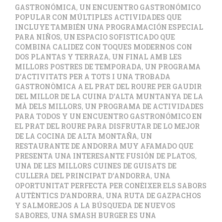
GASTRONÓMICA
,
UN ENCUENTRO GASTRONÓMICO
POPULAR CON MÚLTIPLES ACTIVIDADES QUE
INCLUYE TAMBIÉN UNA PROGRAMACIÓN ESPECIAL
PARA NIÑOS
,
UN ESPACIO SOFISTICADO QUE
COMBINA CALIDEZ CON TOQUES MODERNOS CON
DOS PLANTAS Y TERRAZA
,
UN FINAL AMB LES
MILLORS POSTRES DE TEMPORADA
,
UN PROGRAMA
D'ACTIVITATS PER A TOTS I UNA TROBADA
GASTRONÒMICA A EL PRAT DEL ROURE PER GAUDIR
DEL MILLOR DE LA CUINA D'ALTA MUNTANYA DE LA
MÀ DELS MILLORS
,
UN PROGRAMA DE ACTIVIDADES
PARA TODOS Y UN ENCUENTRO GASTRONÓMICO EN
EL PRAT DEL ROURE PARA DISFRUTAR DE LO MEJOR
DE LA COCINA DE ALTA MONTAÑA
,
UN
RESTAURANTE DE ANDORRA MUY AFAMADO QUE
PRESENTA UNA INTERESANTE FUSIÓN DE PLATOS
,
UNA DE LES MILLORS CUINES DE GUISATS DE
CULLERA DEL PRINCIPAT D'ANDORRA
,
UNA
OPORTUNITAT PERFECTA PER CONÈIXER ELS SABORS
AUTÈNTICS D’ANDORRA
,
UNA RUTA DE GAZPACHOS
Y SALMOREJOS A LA BÚSQUEDA DE NUEVOS
SABORES
,
UNA SMASH BURGER ES UNA