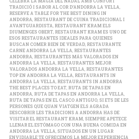
CELEBRA LA MÀGIA DEL NADAL AMB CONFORT
TRADICIÓ I SABOR AL COR D’ANDORRA LA VELLA
,
RESERVE A TABLE FOR THE BEST DINING IN
ANDORRA
,
RESTAURANT DE CUINA TRADICIONAL I
AVANTGUARDISTA
,
RESTAURANT KRAM ELS
DIUMENGES OBERT
,
RESTAURANT KRAM ES UNO DE
ESOS RESTAURANTES IDEALES PARA QUIENES
BUSCAN COMER BIEN DE VERDAD
,
RESTAURANTE
CARNE ANDORRA LA VELLA
,
RESTAURANTES
ANDORRA
,
RESTAURANTES MÁS VALORADOS EN
ANDORRA LA VELLA
,
RESTAURANTES MEJOR
VALORADOS ANDORRA LA VELLA
,
RESTAURANTES
TOP EN ANDORRA LA VELLA
,
RESTAURANTS IN
ANDORRA LA VELLA
,
RESTAURANTS IN ANDORRA
THE BEST PLACES TO EAT
,
RUTA DE TAPAS EN
ANDORRA
,
RUTA DE TAPAS EN ANDORRA LA VELLA
,
RUTA DE TAPAS EN EL CASCO ANTIGUO
,
SI ETS DE LES
PERSONES QUE QUAN VIATGEN ELS AGRADA
DESCOBRIR LES TRADICIONS A ANDORRA HAS DE
VISITAR EL RESTAURANT KRAM
,
SIEMPRE APETECE
LLENAR EL ESTÓMAGO CON UNA BUENA COMIDA EN
ANDORRA LA VELLA
,
SITUADOS EN UN LUGAR
ENVIDIABLE TE OFRECEMOS LA MEJOR EXPERIENCIA