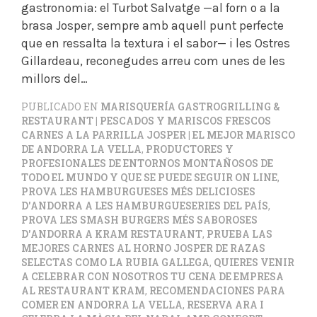
gastronomia: el Turbot Salvatge —al forn o a la
brasa Josper, sempre amb aquell punt perfecte
que en ressalta la textura i el sabor— i les Ostres
Gillardeau, reconegudes arreu com unes de les
millors del…
PUBLICADO EN
MARISQUERÍA GASTROGRILLING &
RESTAURANT | PESCADOS Y MARISCOS FRESCOS
CARNES A LA PARRILLA JOSPER | EL MEJOR MARISCO
DE ANDORRA LA VELLA
,
PRODUCTORES Y
PROFESIONALES DE ENTORNOS MONTAÑOSOS DE
TODO EL MUNDO Y QUE SE PUEDE SEGUIR ON LINE
,
PROVA LES HAMBURGUESES MÉS DELICIOSES
D'ANDORRA A LES HAMBURGUESERIES DEL PAÍS
,
PROVA LES SMASH BURGERS MÉS SABOROSES
D'ANDORRA A KRAM RESTAURANT
,
PRUEBA LAS
MEJORES CARNES AL HORNO JOSPER DE RAZAS
SELECTAS COMO LA RUBIA GALLEGA
,
QUIERES VENIR
A CELEBRAR CON NOSOTROS TU CENA DE EMPRESA
AL RESTAURANT KRAM
,
RECOMENDACIONES PARA
COMER EN ANDORRA LA VELLA
,
RESERVA ARA I