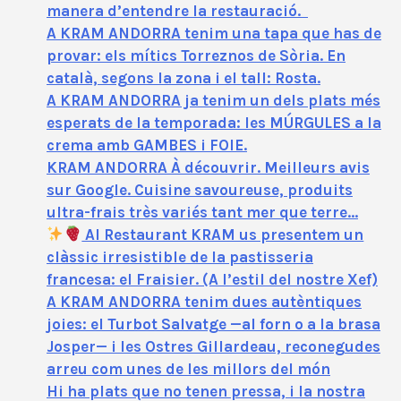
manera d’entendre la restauració.
A KRAM ANDORRA tenim una tapa que has de
provar: els mítics Torreznos de Sòria. En
català, segons la zona i el tall: Rosta.
A KRAM ANDORRA ja tenim un dels plats més
esperats de la temporada: les MÚRGULES a la
crema amb GAMBES i FOIE.
KRAM ANDORRA À découvrir. Meilleurs avis
sur Google. Cuisine savoureuse, produits
ultra-frais très variés tant mer que terre…
Al Restaurant KRAM us presentem un
clàssic irresistible de la pastisseria
francesa: el Fraisier. (A l’estil del nostre Xef)
A KRAM ANDORRA tenim dues autèntiques
joies: el Turbot Salvatge —al forn o a la brasa
Josper— i les Ostres Gillardeau, reconegudes
arreu com unes de les millors del món
Hi ha plats que no tenen pressa, i la nostra