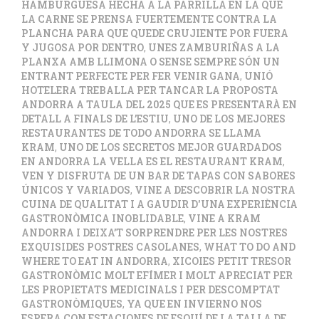
HAMBURGUESA HECHA A LA PARRILLA EN LA QUE
LA CARNE SE PRENSA FUERTEMENTE CONTRA LA
PLANCHA PARA QUE QUEDE CRUJIENTE POR FUERA
Y JUGOSA POR DENTRO
,
UNES ZAMBURIÑAS A LA
PLANXA AMB LLIMONA O SENSE SEMPRE SÓN UN
ENTRANT PERFECTE PER FER VENIR GANA
,
UNIÓ
HOTELERA TREBALLA PER TANCAR LA PROPOSTA
ANDORRA A TAULA DEL 2025 QUE ES PRESENTARÀ EN
DETALL A FINALS DE L’ESTIU
,
UNO DE LOS MEJORES
RESTAURANTES DE TODO ANDORRA SE LLAMA
KRAM
,
UNO DE LOS SECRETOS MEJOR GUARDADOS
EN ANDORRA LA VELLA ES EL RESTAURANT KRAM
,
VEN Y DISFRUTA DE UN BAR DE TAPAS CON SABORES
ÚNICOS Y VARIADOS
,
VINE A DESCOBRIR LA NOSTRA
CUINA DE QUALITAT I A GAUDIR D'UNA EXPERIÈNCIA
GASTRONÒMICA INOBLIDABLE
,
VINE A KRAM
ANDORRA I DEIXA’T SORPRENDRE PER LES NOSTRES
EXQUISIDES POSTRES CASOLANES
,
WHAT TO DO AND
WHERE TO EAT IN ANDORRA
,
XICOIES PETIT TRESOR
GASTRONÒMIC MOLT EFÍMER I MOLT APRECIAT PER
LES PROPIETATS MEDICINALS I PER DESCOMPTAT
GASTRONÒMIQUES
,
YA QUE EN INVIERNO NOS
ESPERA CON ESTACIONES DE ESQUÍ DE LA TALLA DE