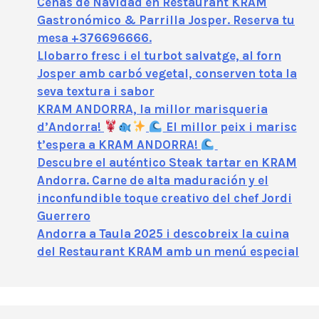
Cenas de Navidad en Restaurant KRAM
Gastronómico & Parrilla Josper. Reserva tu
mesa +376696666.
Llobarro fresc i el turbot salvatge, al forn
Josper amb carbó vegetal, conserven tota la
seva textura i sabor
KRAM ANDORRA, la millor marisqueria
d’Andorra!
El millor peix i marisc
t’espera a KRAM ANDORRA!
Descubre el auténtico Steak tartar en KRAM
Andorra. Carne de alta maduración y el
inconfundible toque creativo del chef Jordi
Guerrero
Andorra a Taula 2025 i descobreix la cuina
del Restaurant KRAM amb un menú especial