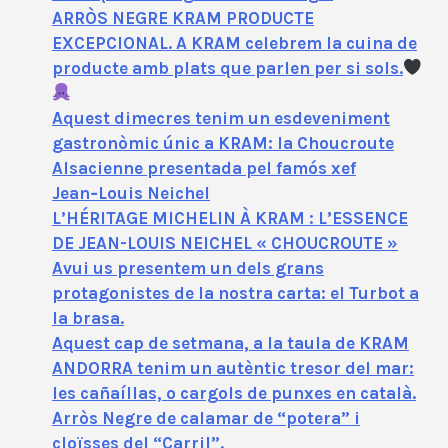
ARRÒS NEGRE KRAM PRODUCTE
EXCEPCIONAL. A KRAM celebrem la cuina de
producte amb plats que parlen per si sols.
Aquest dimecres tenim un esdeveniment
gastronòmic únic a KRAM: la Choucroute
Alsacienne presentada pel famós xef
Jean‑Louis Neichel
L’HÉRITAGE MICHELIN À KRAM : L’ESSENCE
DE JEAN-LOUIS NEICHEL « CHOUCROUTE »
Avui us presentem un dels grans
protagonistes de la nostra carta: el Turbot a
la brasa.
Aquest cap de setmana, a la taula de KRAM
ANDORRA tenim un autèntic tresor del mar:
les cañaíllas, o cargols de punxes en català.
Arròs Negre de calamar de “potera” i
cloïsses del “Carril”.