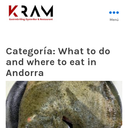
Los mejores pescados, mariscos y
Menú
Kram Restaurant
carnes prémium
Andorra
Categoría:
What to do
and where to eat in
Andorra