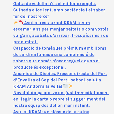
Galta de vedella n’és el millor exemple.
Cuinada a foc lent, amb paciència i el saber
fer del nostre xef
Avui al restaurant KRAM tenim
escamarlans per menjar saltats o com vostès
vulguin, acabats d’arribar, fresquíssims i de
proximitat!
Carpaccio de tomàquet prèmium amb lloms
de sardina fumada una combinació de
sabors que només s’aconsegueix quan el
producte és excepcional.
Amanida de Xicoies. Frescor directa del Port
d’Envalira al Cap del Port i sabor i salut a
KRAM Andorra la Vella!
Novetat dolça que ve de gust immediatament
en llegir la carta o rebre el suggeriment del
nostre equip des del primer instant.
Avui al KRAM: un clàssic de la cuina