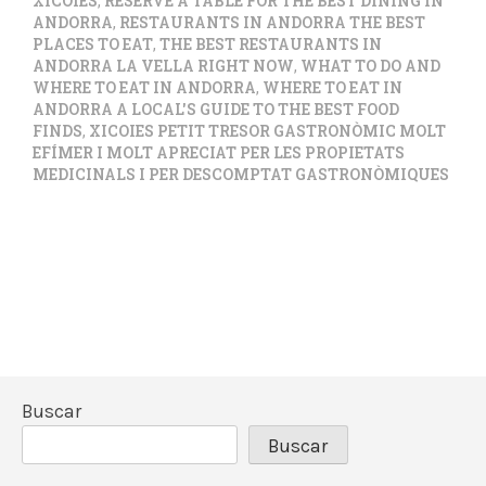
XICOIES
,
RESERVE A TABLE FOR THE BEST DINING IN
ANDORRA
,
RESTAURANTS IN ANDORRA THE BEST
PLACES TO EAT
,
THE BEST RESTAURANTS IN
ANDORRA LA VELLA RIGHT NOW
,
WHAT TO DO AND
WHERE TO EAT IN ANDORRA
,
WHERE TO EAT IN
ANDORRA A LOCAL'S GUIDE TO THE BEST FOOD
FINDS
,
XICOIES PETIT TRESOR GASTRONÒMIC MOLT
EFÍMER I MOLT APRECIAT PER LES PROPIETATS
MEDICINALS I PER DESCOMPTAT GASTRONÒMIQUES
Buscar
Buscar