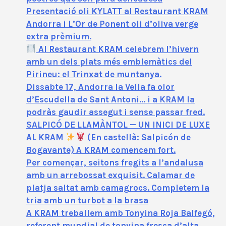
Presentació oli KYLATT al Restaurant KRAM
Andorra i L’Or de Ponent oli d’oliva verge
extra prèmium.
Al Restaurant KRAM celebrem l’hivern
amb un dels plats més emblemàtics del
Pirineu: el Trinxat de muntanya.
Dissabte 17, Andorra la Vella fa olor
d’Escudella de Sant Antoni… i a KRAM la
podràs gaudir assegut i sense passar fred.
SALPICÓ DE LLAMÀNTOL — UN INICI DE LUXE
AL KRAM
(En castellà: Salpicón de
Bogavante) A KRAM comencem fort.
Per començar, seitons fregits a l’andalusa
amb un arrebossat exquisit. Calamar de
platja saltat amb camagrocs. Completem la
tria amb un turbot a la brasa
A KRAM treballem amb Tonyina Roja Balfegó,
referent mundial de tonyina fresca d’alta