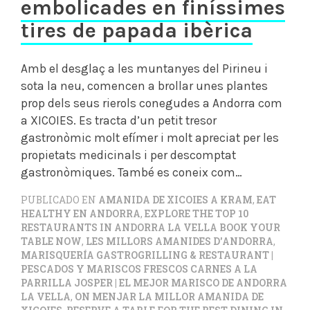
embolicades en finíssimes
tires de papada ibèrica
Amb el desglaç a les muntanyes del Pirineu i
sota la neu, comencen a brollar unes plantes
prop dels seus rierols conegudes a Andorra com
a XICOIES. Es tracta d’un petit tresor
gastronòmic molt efímer i molt apreciat per les
propietats medicinals i per descomptat
gastronòmiques. També es coneix com…
PUBLICADO EN
AMANIDA DE XICOIES A KRAM
,
EAT
HEALTHY EN ANDORRA
,
EXPLORE THE TOP 10
RESTAURANTS IN ANDORRA LA VELLA BOOK YOUR
TABLE NOW
,
LES MILLORS AMANIDES D'ANDORRA
,
MARISQUERÍA GASTROGRILLING & RESTAURANT |
PESCADOS Y MARISCOS FRESCOS CARNES A LA
PARRILLA JOSPER | EL MEJOR MARISCO DE ANDORRA
LA VELLA
,
ON MENJAR LA MILLOR AMANIDA DE