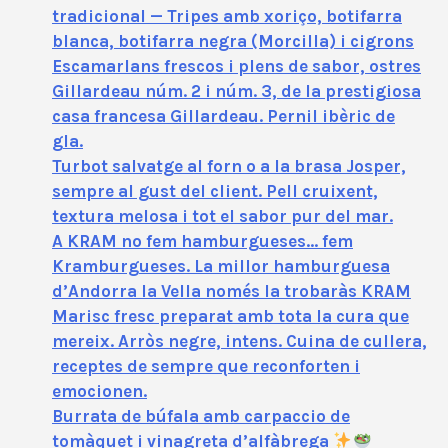
tradicional — Tripes amb xoriço, botifarra
blanca, botifarra negra (Morcilla) i cigrons
Escamarlans frescos i plens de sabor, ostres
Gillardeau núm. 2 i núm. 3, de la prestigiosa
casa francesa Gillardeau. Pernil ibèric de
gla.
Turbot salvatge al forn o a la brasa Josper,
sempre al gust del client. Pell cruixent,
textura melosa i tot el sabor pur del mar.
A KRAM no fem hamburgueses… fem
Kramburgueses. La millor hamburguesa
d’Andorra la Vella només la trobaràs KRAM
Marisc fresc preparat amb tota la cura que
mereix. Arròs negre, intens. Cuina de cullera,
receptes de sempre que reconforten i
emocionen.
Burrata de búfala amb carpaccio de
tomàquet i vinagreta d’alfàbrega