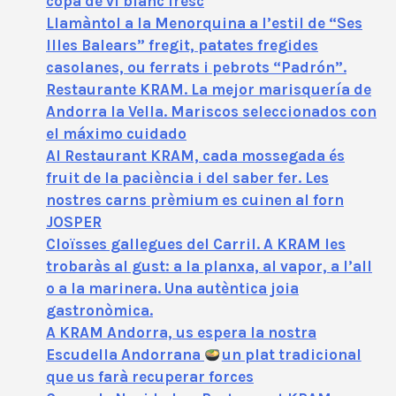
copa de vi blanc fresc
Llamàntol a la Menorquina a l’estil de “Ses
Illes Balears” fregit, patates fregides
casolanes, ou ferrats i pebrots “Padrón”.
Restaurante KRAM. La mejor marisquería de
Andorra la Vella. Mariscos seleccionados con
el máximo cuidado
Al Restaurant KRAM, cada mossegada és
fruit de la paciència i del saber fer. Les
nostres carns prèmium es cuinen al forn
JOSPER
Cloïsses gallegues del Carril. A KRAM les
trobaràs al gust: a la planxa, al vapor, a l’all
o a la marinera. Una autèntica joia
gastronòmica.
A KRAM Andorra, us espera la nostra
Escudella Andorrana
un plat tradicional
que us farà recuperar forces