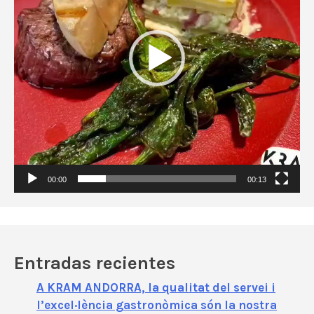
o
d
u
c
t
o
r
d
e
v
í
00:00
00:13
d
e
o
Entradas recientes
A KRAM ANDORRA, la qualitat del servei i
l’excel·lència gastronòmica són la nostra