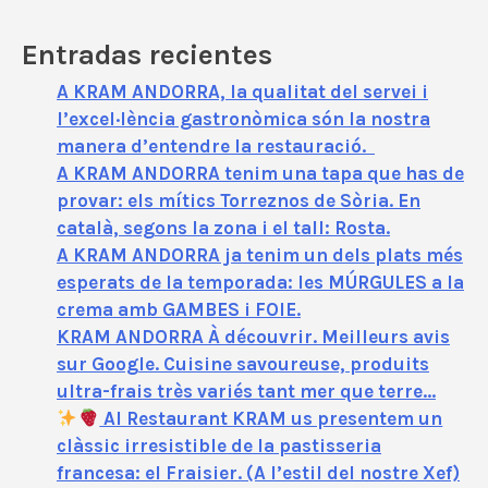
o
Entradas recientes
A KRAM ANDORRA, la qualitat del servei i
l’excel·lència gastronòmica són la nostra
manera d’entendre la restauració.
A KRAM ANDORRA tenim una tapa que has de
provar: els mítics Torreznos de Sòria. En
català, segons la zona i el tall: Rosta.
A KRAM ANDORRA ja tenim un dels plats més
esperats de la temporada: les MÚRGULES a la
crema amb GAMBES i FOIE.
KRAM ANDORRA À découvrir. Meilleurs avis
sur Google. Cuisine savoureuse, produits
ultra-frais très variés tant mer que terre…
Al Restaurant KRAM us presentem un
clàssic irresistible de la pastisseria
francesa: el Fraisier. (A l’estil del nostre Xef)