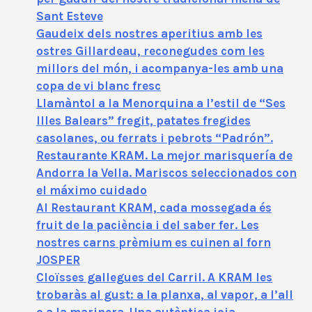
Sant Esteve
Gaudeix dels nostres aperitius amb les
ostres Gillardeau, reconegudes com les
millors del món, i acompanya-les amb una
copa de vi blanc fresc
Llamàntol a la Menorquina a l’estil de “Ses
Illes Balears” fregit, patates fregides
casolanes, ou ferrats i pebrots “Padrón”.
Restaurante KRAM. La mejor marisquería de
Andorra la Vella. Mariscos seleccionados con
el máximo cuidado
Al Restaurant KRAM, cada mossegada és
fruit de la paciència i del saber fer. Les
nostres carns prèmium es cuinen al forn
JOSPER
Cloïsses gallegues del Carril. A KRAM les
trobaràs al gust: a la planxa, al vapor, a l’all