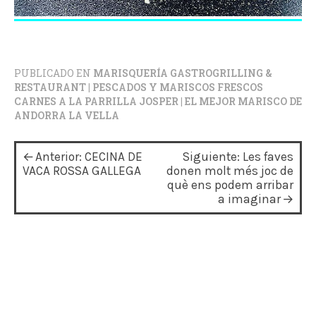
PUBLICADO EN
MARISQUERÍA GASTROGRILLING &
RESTAURANT | PESCADOS Y MARISCOS FRESCOS
CARNES A LA PARRILLA JOSPER | EL MEJOR MARISCO DE
ANDORRA LA VELLA
N
Anterior:
CECINA DE
Siguiente:
Les faves
a
VACA ROSSA GALLEGA
donen molt més joc de
què ens podem arribar
v
a imaginar
e
g
a
c