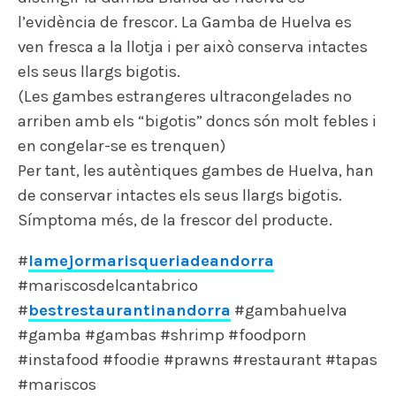
l’evidència de frescor. La Gamba de Huelva es
ven fresca a la llotja i per això conserva intactes
els seus llargs bigotis.
(Les gambes estrangeres ultracongelades no
arriben amb els “bigotis” doncs són molt febles i
en congelar-se es trenquen)
Per tant, les autèntiques gambes de Huelva, han
de conservar intactes els seus llargs bigotis.
Símptoma més, de la frescor del producte.
#
lamejormarisqueriadeandorra
#mariscosdelcantabrico
#
bestrestaurantinandorra
#gambahuelva
#gamba #gambas #shrimp #foodporn
#instafood #foodie #prawns #restaurant #tapas
#mariscos