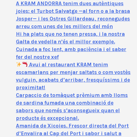
A KRAM ANDORRA tenim dues autèntiques
joies: el Turbot Salvatge —al forn o a la brasa
Josper— i les Ostres Gillardeau, reconegudes
arreu com unes de les millors del món
Hi ha plats que no tenen pressa, i la nostra
Galta de vedella n’és el millor exemple.
Cuinada a foc lent, amb paciència i el saber
fer del nostre xef
Avui al restaurant KRAM tenim
escamarlans per menjar saltats o com vostès
vulguin, acabats d’arribar, fresquíssims i de
proximitat!
Carpaccio de tomàquet prèmium amb lloms
de sardina fumada una combinació de
sabors que només s’aconsegueix quan el
producte és excepcional.
Amanida de Xicoies. Frescor directa del Port
d’Envalira al Cap del Port i sabor i salut a