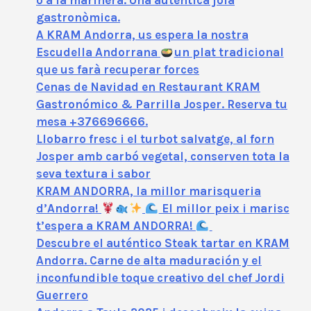
o a la marinera. Una autèntica joia
gastronòmica.
A KRAM Andorra, us espera la nostra
Escudella Andorrana
un plat tradicional
que us farà recuperar forces
Cenas de Navidad en Restaurant KRAM
Gastronómico & Parrilla Josper. Reserva tu
mesa +376696666.
Llobarro fresc i el turbot salvatge, al forn
Josper amb carbó vegetal, conserven tota la
seva textura i sabor
KRAM ANDORRA, la millor marisqueria
d’Andorra!
El millor peix i marisc
t’espera a KRAM ANDORRA!
Descubre el auténtico Steak tartar en KRAM
Andorra. Carne de alta maduración y el
inconfundible toque creativo del chef Jordi
Guerrero