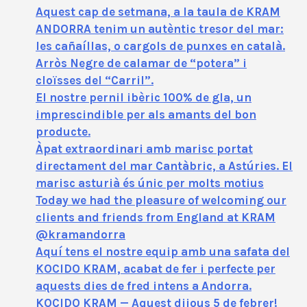
Aquest cap de setmana, a la taula de KRAM
ANDORRA tenim un autèntic tresor del mar:
les cañaíllas, o cargols de punxes en català.
Arròs Negre de calamar de “potera” i
cloïsses del “Carril”.
El nostre pernil ibèric 100% de gla, un
imprescindible per als amants del bon
producte.
Àpat extraordinari amb marisc portat
directament del mar Cantàbric, a Astúries. El
marisc asturià és únic per molts motius
Today we had the pleasure of welcoming our
clients and friends from England at KRAM
@kramandorra
Aquí tens el nostre equip amb una safata del
KOCIDO KRAM, acabat de fer i perfecte per
aquests dies de fred intens a Andorra.
KOCIDO KRAM — Aquest dijous 5 de febrer!