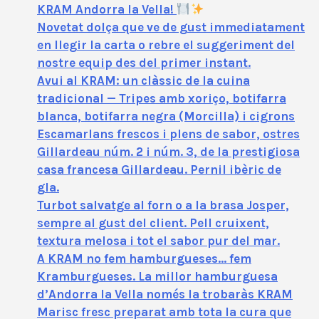
KRAM Andorra la Vella!
Novetat dolça que ve de gust immediatament
en llegir la carta o rebre el suggeriment del
nostre equip des del primer instant.
Avui al KRAM: un clàssic de la cuina
tradicional — Tripes amb xoriço, botifarra
blanca, botifarra negra (Morcilla) i cigrons
Escamarlans frescos i plens de sabor, ostres
Gillardeau núm. 2 i núm. 3, de la prestigiosa
casa francesa Gillardeau. Pernil ibèric de
gla.
Turbot salvatge al forn o a la brasa Josper,
sempre al gust del client. Pell cruixent,
textura melosa i tot el sabor pur del mar.
A KRAM no fem hamburgueses… fem
Kramburgueses. La millor hamburguesa
d’Andorra la Vella només la trobaràs KRAM
Marisc fresc preparat amb tota la cura que