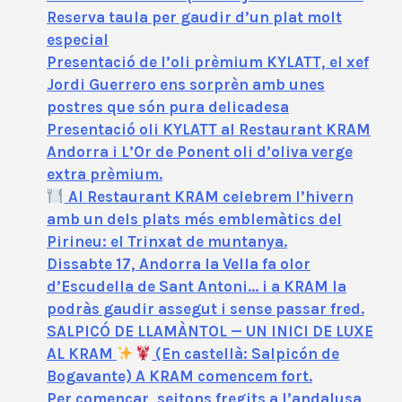
Reserva taula per gaudir d’un plat molt
especial
Presentació de l’oli prèmium KYLATT, el xef
Jordi Guerrero ens sorprèn amb unes
postres que són pura delicadesa
Presentació oli KYLATT al Restaurant KRAM
Andorra i L’Or de Ponent oli d’oliva verge
extra prèmium.
Al Restaurant KRAM celebrem l’hivern
amb un dels plats més emblemàtics del
Pirineu: el Trinxat de muntanya.
Dissabte 17, Andorra la Vella fa olor
d’Escudella de Sant Antoni… i a KRAM la
podràs gaudir assegut i sense passar fred.
SALPICÓ DE LLAMÀNTOL — UN INICI DE LUXE
AL KRAM
(En castellà: Salpicón de
Bogavante) A KRAM comencem fort.
Per començar, seitons fregits a l’andalusa