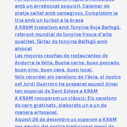
amb un arrebossat exquisit. Calamar de
platja saltat amb camagrocs. Completem la
tria amb un turbot a la brasa
A KRAM treballem amb Tonyina Roja Balfegó,
referent mundial de tonyina fresca d’alta
qualitat. Tàrtar de tonyina Balfegó amb
alvocat
Las mejores reseñas de restaurantes de
Andorra la Vella. Buena carne, buen pescado,
buen vino, buen cava, buen local.
Vols recordar els canelons de l’àvia, el nostre
xef Jordi Guerrero ha preparat aquest dinar
tan especial de Sant Esteve a KRAM
A KRAM recuperem un clàssic: Els canelons
de carn gratinats, elaborats un a un de
manera artesanal.
Aquest 26 de desembre us esperem a KRAM
per gaudir del nostre tradicional menú de