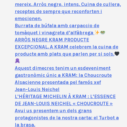
mereix. Arròs negre, intens. Cuina de cullera,
receptes de sempre que reconforten i
emocionen.
Burrata de búfala amb carpaccio de
tomàquet i vinagreta d’alfàbrega
ARRÒS NEGRE KRAM PRODUCTE
EXCEPCIONAL. A KRAM celebrem la cuina de
producte amb plats que parlen per si sols.
Aquest dimecres tenim un esdeveniment
gastronòmic únic a KRAM: la Choucroute
Alsacienne presentada pel famós xef
Jean‑Louis Neichel
L’HÉRITAGE MICHELIN À KRAM : L’ESSENCE
DE JEAN-LOUIS NEICHEL « CHOUCROUTE »
Avui us presentem un dels grans
protagonistes de la nostra carta: el Turbot a
la brasa.