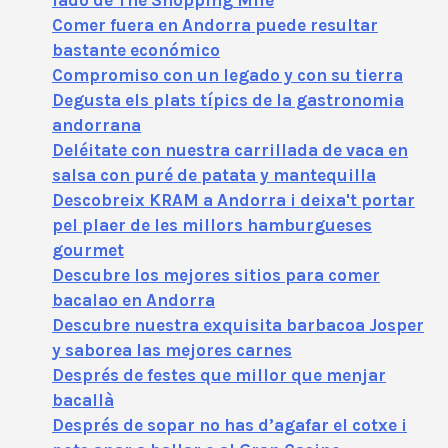
lado de The Shopping Mile
Comer fuera en Andorra puede resultar
bastante económico
Compromiso con un legado y con su tierra
Degusta els plats típics de la gastronomia
andorrana
Deléitate con nuestra carrillada de vaca en
salsa con puré de patata y mantequilla
Descobreix KRAM a Andorra i deixa't portar
pel plaer de les millors hamburgueses
gourmet
Descubre los mejores sitios para comer
bacalao en Andorra
Descubre nuestra exquisita barbacoa Josper
y saborea las mejores carnes
Després de festes que millor que menjar
bacallà
Després de sopar no has d’agafar el cotxe i