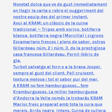
Novetat dolça que ve de gust immediatament
en llegir la carta o rebre el suggeriment del
nostre equip des del primer instant.
Avui al KRAM: un clàssic de la cuina
tradicional — Tripes amb xoriço, botifarra
blanca, botifarra negra (Morcilla) i cigrons
Escamarlans frescos i plens de sabor, ostres
Gillardeau núm. 2 i núm. 3, de la prestigiosa
casa francesa Gillardeau. Pernil ibèric de
gla.
Turbot salvatge al forn o a la brasa Josper,
sempre al gust del client. Pell cruixent,
textura melosa i tot el sabor pur del mar.
A KRAM no fem hamburgueses… fem
Kramburgueses. La millor hamburguesa
d’Andorra la Vella només la trobaràs KRAM
Marisc fresc preparat amb tota la cura que
mereix. Arròs negre, intens. Cuina de cullera,