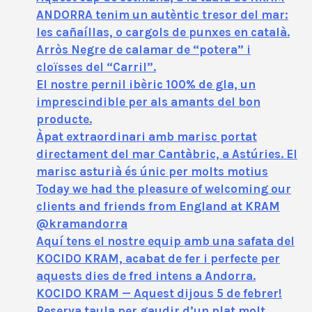
ANDORRA tenim un autèntic tresor del mar:
les cañaíllas, o cargols de punxes en català.
Arròs Negre de calamar de “potera” i
cloïsses del “Carril”.
El nostre pernil ibèric 100% de gla, un
imprescindible per als amants del bon
producte.
Àpat extraordinari amb marisc portat
directament del mar Cantàbric, a Astúries. El
marisc asturià és únic per molts motius
Today we had the pleasure of welcoming our
clients and friends from England at KRAM
@kramandorra
Aquí tens el nostre equip amb una safata del
KOCIDO KRAM, acabat de fer i perfecte per
aquests dies de fred intens a Andorra.
KOCIDO KRAM — Aquest dijous 5 de febrer!
Reserva taula per gaudir d’un plat molt