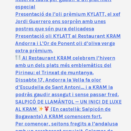
especial
Presentació de l’oli prèmium KYLATT, el xef
Jordi Guerrero ens sorprèn amb unes
postres que són pura delicadesa
Presentació oli KYLATT al Restaurant KRAM
Andorra i L’Or de Ponent oli d’oliva verge
extra prèmium.
Al Restaurant KRAM celebrem l’hivern
amb un dels plats més emblemàtics del
Pirineu: el Trinxat de muntanya.
Dissabte 17, Andorra la Vella fa olor
d’Escudella de Sant Antoni… i a KRAM la
podràs gaudir assegut i sense passar fred.
SALPICÓ DE LLAMÀNTOL — UN INICI DE LUXE
AL KRAM
(En castellà: Salpicón de
Bogavante) A KRAM comencem fort.
Per començar, seitons fregits a l’andalusa
amb un arrebossat exquisit. Calamar de