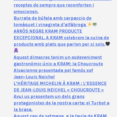
receptes de sempre que reconforten i
emocionen.
Burrata de búfala amb carpaccio de
tomàquet i vinagreta d’alfàbrega
ARRÒS NEGRE KRAM PRODUCTE
EXCEPCIONAL. A KRAM celebrem la cuina de
producte amb plats que parlen per si sols.
Aquest dimecres tenim un esdeveniment
gastronòmic únic a KRAM: la Choucroute
Alsacienne presentada pel famós xef
Jean‑Louis Neichel
L’HÉRITAGE MICHELIN À KRAM : L’ESSENCE
DE JEAN-LOUIS NEICHEL « CHOUCROUTE »
Avui us presentem un dels grans
protagonistes de la nostra carta: el Turbot a
la brasa.
Aquest cap de setmana, a la taula de KRAM