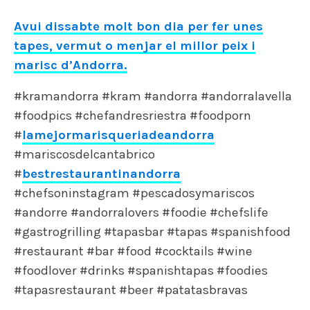
Avui dissabte molt bon dia per fer unes
tapes, vermut o menjar el millor peix i
marisc d’Andorra.
#kramandorra #kram #andorra #andorralavella
#foodpics #chefandresriestra #foodporn
#
lamejormarisqueriadeandorra
#mariscosdelcantabrico
#
bestrestaurantinandorra
#chefsoninstagram #pescadosymariscos
#andorre #andorralovers #foodie #chefslife
#gastrogrilling #tapasbar #tapas #spanishfood
#restaurant #bar #food #cocktails #wine
#foodlover #drinks #spanishtapas #foodies
#tapasrestaurant #beer #patatasbravas