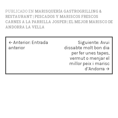
PUBLICADO EN
MARISQUERÍA GASTROGRILLING &
RESTAURANT | PESCADOS Y MARISCOS FRESCOS
CARNES A LA PARRILLA JOSPER | EL MEJOR MARISCO DE
ANDORRA LA VELLA
N
Anterior:
Entrada
Siguiente:
Avui
a
anterior
dissabte molt bon dia
per fer unes tapes,
v
vermut o menjar el
millor peix i marisc
e
d’Andorra
g
a
c
i
ó