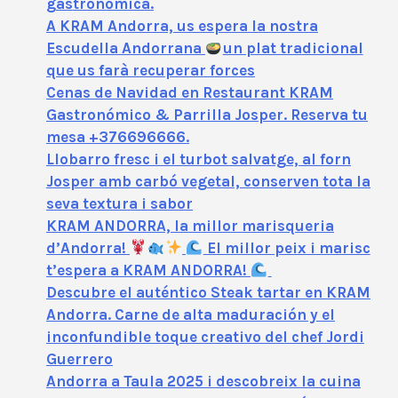
gastronòmica.
A KRAM Andorra, us espera la nostra
Escudella Andorrana
un plat tradicional
que us farà recuperar forces
Cenas de Navidad en Restaurant KRAM
Gastronómico & Parrilla Josper. Reserva tu
mesa +376696666.
Llobarro fresc i el turbot salvatge, al forn
Josper amb carbó vegetal, conserven tota la
seva textura i sabor
KRAM ANDORRA, la millor marisqueria
d’Andorra!
El millor peix i marisc
t’espera a KRAM ANDORRA!
Descubre el auténtico Steak tartar en KRAM
Andorra. Carne de alta maduración y el
inconfundible toque creativo del chef Jordi
Guerrero
Andorra a Taula 2025 i descobreix la cuina