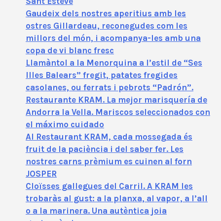
Sant Esteve
Gaudeix dels nostres aperitius amb les
ostres Gillardeau, reconegudes com les
millors del món, i acompanya-les amb una
copa de vi blanc fresc
Llamàntol a la Menorquina a l’estil de “Ses
Illes Balears” fregit, patates fregides
casolanes, ou ferrats i pebrots “Padrón”.
Restaurante KRAM. La mejor marisquería de
Andorra la Vella. Mariscos seleccionados con
el máximo cuidado
Al Restaurant KRAM, cada mossegada és
fruit de la paciència i del saber fer. Les
nostres carns prèmium es cuinen al forn
JOSPER
Cloïsses gallegues del Carril. A KRAM les
trobaràs al gust: a la planxa, al vapor, a l’all
o a la marinera. Una autèntica joia