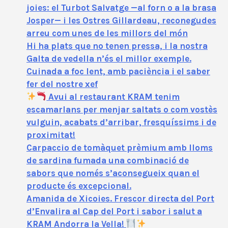
joies: el Turbot Salvatge —al forn o a la brasa
Josper— i les Ostres Gillardeau, reconegudes
arreu com unes de les millors del món
Hi ha plats que no tenen pressa, i la nostra
Galta de vedella n’és el millor exemple.
Cuinada a foc lent, amb paciència i el saber
fer del nostre xef
Avui al restaurant KRAM tenim
escamarlans per menjar saltats o com vostès
vulguin, acabats d’arribar, fresquíssims i de
proximitat!
Carpaccio de tomàquet prèmium amb lloms
de sardina fumada una combinació de
sabors que només s’aconsegueix quan el
producte és excepcional.
Amanida de Xicoies. Frescor directa del Port
d’Envalira al Cap del Port i sabor i salut a
KRAM Andorra la Vella!