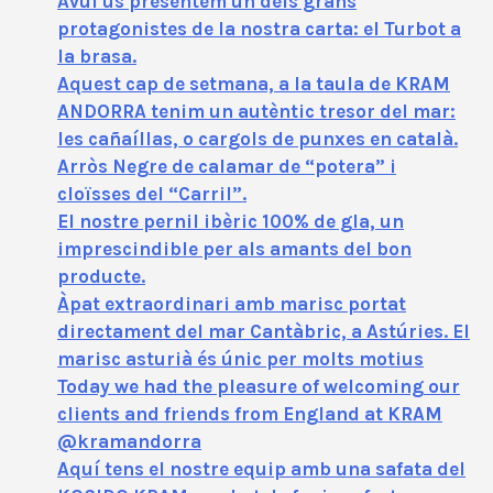
Avui us presentem un dels grans
protagonistes de la nostra carta: el Turbot a
la brasa.
Aquest cap de setmana, a la taula de KRAM
ANDORRA tenim un autèntic tresor del mar:
les cañaíllas, o cargols de punxes en català.
Arròs Negre de calamar de “potera” i
cloïsses del “Carril”.
El nostre pernil ibèric 100% de gla, un
imprescindible per als amants del bon
producte.
Àpat extraordinari amb marisc portat
directament del mar Cantàbric, a Astúries. El
marisc asturià és únic per molts motius
Today we had the pleasure of welcoming our
clients and friends from England at KRAM
@kramandorra
Aquí tens el nostre equip amb una safata del