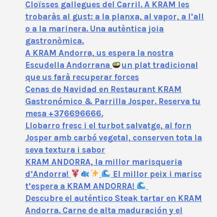
Cloïsses gallegues del Carril. A KRAM les
trobaràs al gust: a la planxa, al vapor, a l’all
o a la marinera. Una autèntica joia
gastronòmica.
A KRAM Andorra, us espera la nostra
Escudella Andorrana
un plat tradicional
que us farà recuperar forces
Cenas de Navidad en Restaurant KRAM
Gastronómico & Parrilla Josper. Reserva tu
mesa +376696666.
Llobarro fresc i el turbot salvatge, al forn
Josper amb carbó vegetal, conserven tota la
seva textura i sabor
KRAM ANDORRA, la millor marisqueria
d’Andorra!
El millor peix i marisc
t’espera a KRAM ANDORRA!
Descubre el auténtico Steak tartar en KRAM
Andorra. Carne de alta maduración y el