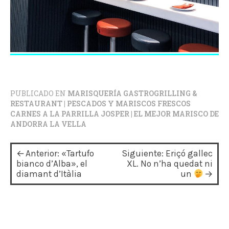
PUBLICADO EN
MARISQUERÍA GASTROGRILLING &
RESTAURANT | PESCADOS Y MARISCOS FRESCOS
CARNES A LA PARRILLA JOSPER | EL MEJOR MARISCO DE
ANDORRA LA VELLA
N
Anterior:
«Tartufo
Siguiente:
Eriçó gallec
a
bianco d’Alba», el
XL. No n’ha quedat ni
diamant d’Itàlia
un
v
e
g