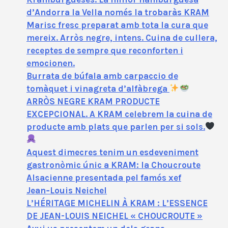
d’Andorra la Vella només la trobaràs KRAM
Marisc fresc preparat amb tota la cura que
mereix. Arròs negre, intens. Cuina de cullera,
receptes de sempre que reconforten i
emocionen.
Burrata de búfala amb carpaccio de
tomàquet i vinagreta d’alfàbrega
ARRÒS NEGRE KRAM PRODUCTE
EXCEPCIONAL. A KRAM celebrem la cuina de
producte amb plats que parlen per si sols.
Aquest dimecres tenim un esdeveniment
gastronòmic únic a KRAM: la Choucroute
Alsacienne presentada pel famós xef
Jean‑Louis Neichel
L’HÉRITAGE MICHELIN À KRAM : L’ESSENCE
DE JEAN-LOUIS NEICHEL « CHOUCROUTE »