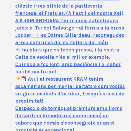
clàssic irresistible de la pastisseria
francesa: el Fraisier. (A l’estil del nostre Xef)
A KRAM ANDORRA tenim dues autèntiques
joies: el Turbot Salvatge —al forn o a la brasa
Josper— i les Ostres Gillardeau, reconegudes
arreu com unes de les millors del món
Hi ha plats que no tenen pressa, i la nostra
Galta de vedella n’és el millor exemple.
Cuinada a foc lent, amb paciència i el saber
fer del nostre xef
Avui al restaurant KRAM tenim
escamarlans per menjar saltats o com vostès
vulguin, acabats d’arribar, fresquíssims i de
proximitat!
Carpaccio de tomàquet prèmium amb lloms
de sardina fumada una combinació de
sabors que només s’aconsegueix quan el
producte és excepcional.