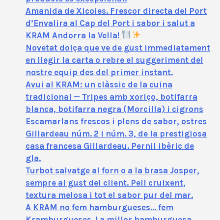
Amanida de Xicoies. Frescor directa del Port
d’Envalira al Cap del Port i sabor i salut a
KRAM Andorra la Vella!
Novetat dolça que ve de gust immediatament
en llegir la carta o rebre el suggeriment del
nostre equip des del primer instant.
Avui al KRAM: un clàssic de la cuina
tradicional — Tripes amb xoriço, botifarra
blanca, botifarra negra (Morcilla) i cigrons
Escamarlans frescos i plens de sabor, ostres
Gillardeau núm. 2 i núm. 3, de la prestigiosa
casa francesa Gillardeau. Pernil ibèric de
gla.
Turbot salvatge al forn o a la brasa Josper,
sempre al gust del client. Pell cruixent,
textura melosa i tot el sabor pur del mar.
A KRAM no fem hamburgueses… fem
Kramburgueses. La millor hamburguesa