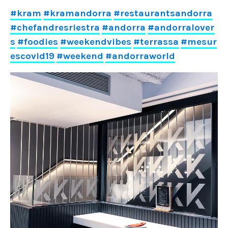
#kram
#kramandorra
#restaurantsandorra
#chefandresriestra
#andorra
#andorralover
s
#foodies
#weekendvibes
#terrassa
#mesur
escovid19
#weekend
#andorraworld