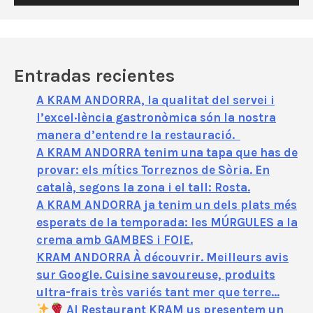
d
e
o
Entradas recientes
A KRAM ANDORRA, la qualitat del servei i
l’excel·lència gastronòmica són la nostra
manera d’entendre la restauració.
A KRAM ANDORRA tenim una tapa que has de
provar: els mítics Torreznos de Sòria. En
català, segons la zona i el tall: Rosta.
A KRAM ANDORRA ja tenim un dels plats més
esperats de la temporada: les MÚRGULES a la
crema amb GAMBES i FOIE.
KRAM ANDORRA À découvrir. Meilleurs avis
sur Google. Cuisine savoureuse, produits
ultra-frais très variés tant mer que terre…
Al Restaurant KRAM us presentem un