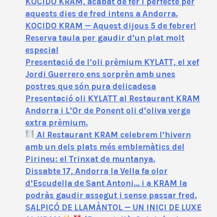
KOCIDO KRAM, acabat de fer i perfecte per
aquests dies de fred intens a Andorra.
KOCIDO KRAM — Aquest dijous 5 de febrer!
Reserva taula per gaudir d’un plat molt
especial
Presentació de l’oli prèmium KYLATT, el xef
Jordi Guerrero ens sorprèn amb unes
postres que són pura delicadesa
Presentació oli KYLATT al Restaurant KRAM
Andorra i L’Or de Ponent oli d’oliva verge
extra prèmium.
Al Restaurant KRAM celebrem l’hivern
amb un dels plats més emblemàtics del
Pirineu: el Trinxat de muntanya.
Dissabte 17, Andorra la Vella fa olor
d’Escudella de Sant Antoni… i a KRAM la
podràs gaudir assegut i sense passar fred.
SALPICÓ DE LLAMÀNTOL — UN INICI DE LUXE