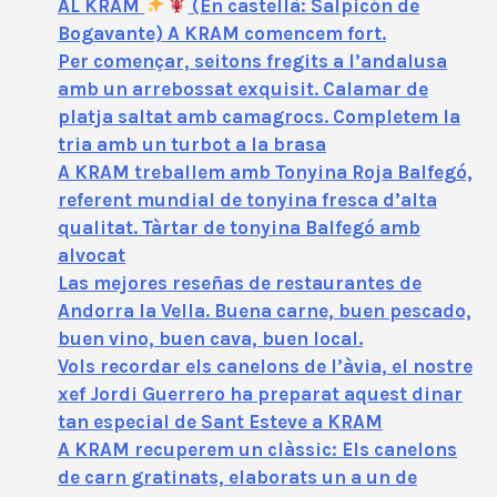
AL KRAM
(En castellà: Salpicón de
Bogavante) A KRAM comencem fort.
Per començar, seitons fregits a l’andalusa
amb un arrebossat exquisit. Calamar de
platja saltat amb camagrocs. Completem la
tria amb un turbot a la brasa
A KRAM treballem amb Tonyina Roja Balfegó,
referent mundial de tonyina fresca d’alta
qualitat. Tàrtar de tonyina Balfegó amb
alvocat
Las mejores reseñas de restaurantes de
Andorra la Vella. Buena carne, buen pescado,
buen vino, buen cava, buen local.
Vols recordar els canelons de l’àvia, el nostre
xef Jordi Guerrero ha preparat aquest dinar
tan especial de Sant Esteve a KRAM
A KRAM recuperem un clàssic: Els canelons
de carn gratinats, elaborats un a un de