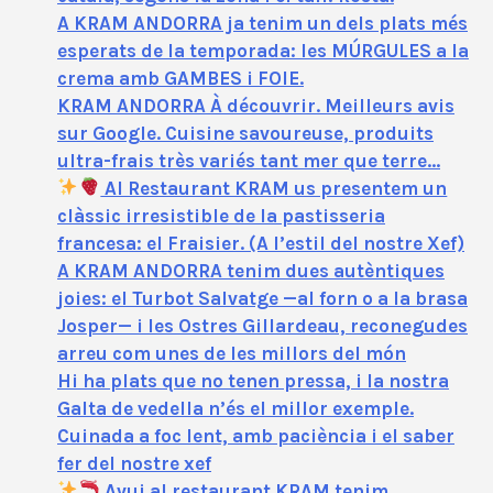
A KRAM ANDORRA ja tenim un dels plats més
esperats de la temporada: les MÚRGULES a la
crema amb GAMBES i FOIE.
KRAM ANDORRA À découvrir. Meilleurs avis
sur Google. Cuisine savoureuse, produits
ultra-frais très variés tant mer que terre…
Al Restaurant KRAM us presentem un
clàssic irresistible de la pastisseria
francesa: el Fraisier. (A l’estil del nostre Xef)
A KRAM ANDORRA tenim dues autèntiques
joies: el Turbot Salvatge —al forn o a la brasa
Josper— i les Ostres Gillardeau, reconegudes
arreu com unes de les millors del món
Hi ha plats que no tenen pressa, i la nostra
Galta de vedella n’és el millor exemple.
Cuinada a foc lent, amb paciència i el saber
fer del nostre xef
Avui al restaurant KRAM tenim