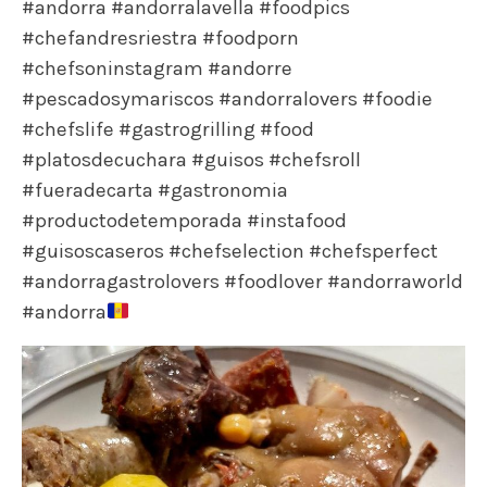
#andorra #andorralavella #foodpics
#chefandresriestra #foodporn
#chefsoninstagram #andorre
#pescadosymariscos #andorralovers #foodie
#chefslife #gastrogrilling #food
#platosdecuchara #guisos #chefsroll
#fueradecarta #gastronomia
#productodetemporada #instafood
#guisoscaseros #chefselection #chefsperfect
#andorragastrolovers #foodlover #andorraworld
#andorra