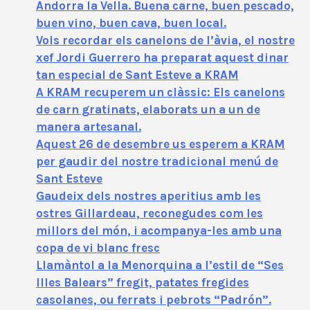
Andorra la Vella. Buena carne, buen pescado,
buen vino, buen cava, buen local.
Vols recordar els canelons de l’àvia, el nostre
xef Jordi Guerrero ha preparat aquest dinar
tan especial de Sant Esteve a KRAM
A KRAM recuperem un clàssic: Els canelons
de carn gratinats, elaborats un a un de
manera artesanal.
Aquest 26 de desembre us esperem a KRAM
per gaudir del nostre tradicional menú de
Sant Esteve
Gaudeix dels nostres aperitius amb les
ostres Gillardeau, reconegudes com les
millors del món, i acompanya-les amb una
copa de vi blanc fresc
Llamàntol a la Menorquina a l’estil de “Ses
Illes Balears” fregit, patates fregides
casolanes, ou ferrats i pebrots “Padrón”.