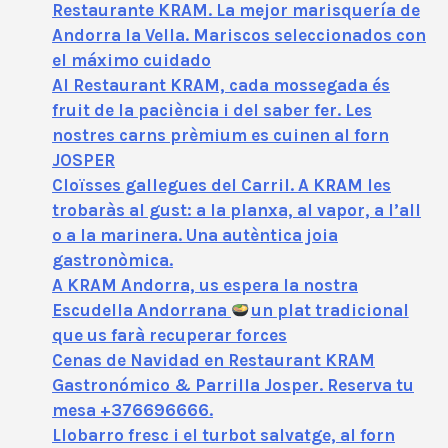
Restaurante KRAM. La mejor marisquería de
Andorra la Vella. Mariscos seleccionados con
el máximo cuidado
Al Restaurant KRAM, cada mossegada és
fruit de la paciència i del saber fer. Les
nostres carns prèmium es cuinen al forn
JOSPER
Cloïsses gallegues del Carril. A KRAM les
trobaràs al gust: a la planxa, al vapor, a l’all
o a la marinera. Una autèntica joia
gastronòmica.
A KRAM Andorra, us espera la nostra
Escudella Andorrana
un plat tradicional
que us farà recuperar forces
Cenas de Navidad en Restaurant KRAM
Gastronómico & Parrilla Josper. Reserva tu
mesa +376696666.
Llobarro fresc i el turbot salvatge, al forn