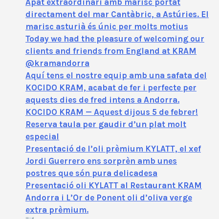
Àpat extraordinari amb marisc portat
directament del mar Cantàbric, a Astúries. El
marisc asturià és únic per molts motius
Today we had the pleasure of welcoming our
clients and friends from England at KRAM
@kramandorra
Aquí tens el nostre equip amb una safata del
KOCIDO KRAM, acabat de fer i perfecte per
aquests dies de fred intens a Andorra.
KOCIDO KRAM — Aquest dijous 5 de febrer!
Reserva taula per gaudir d’un plat molt
especial
Presentació de l’oli prèmium KYLATT, el xef
Jordi Guerrero ens sorprèn amb unes
postres que són pura delicadesa
Presentació oli KYLATT al Restaurant KRAM
Andorra i L’Or de Ponent oli d’oliva verge
extra prèmium.