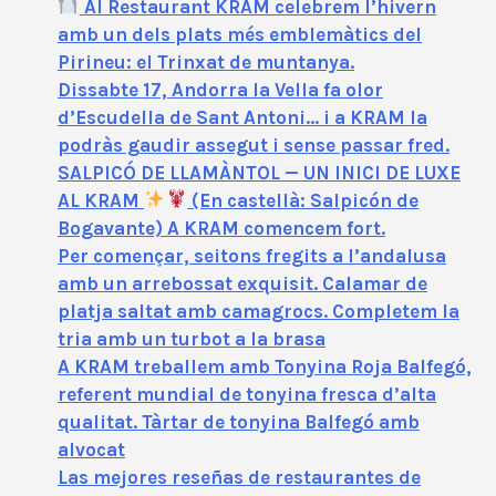
Al Restaurant KRAM celebrem l’hivern
amb un dels plats més emblemàtics del
Pirineu: el Trinxat de muntanya.
Dissabte 17, Andorra la Vella fa olor
d’Escudella de Sant Antoni… i a KRAM la
podràs gaudir assegut i sense passar fred.
SALPICÓ DE LLAMÀNTOL — UN INICI DE LUXE
AL KRAM
(En castellà: Salpicón de
Bogavante) A KRAM comencem fort.
Per començar, seitons fregits a l’andalusa
amb un arrebossat exquisit. Calamar de
platja saltat amb camagrocs. Completem la
tria amb un turbot a la brasa
A KRAM treballem amb Tonyina Roja Balfegó,
referent mundial de tonyina fresca d’alta
qualitat. Tàrtar de tonyina Balfegó amb
alvocat
Las mejores reseñas de restaurantes de