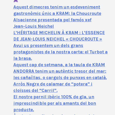
Aquest dimecres tenim un esdeveniment
gastronòmic únic a KRAM: la Choucroute
Alsacienne presentada pel famós xef
Jean‑Louis Neichel
L’HÉRITAGE MICHELIN À KRAM : L’ESSENCE
DE JEAN-LOUIS NEICHEL « CHOUCROUTE »
Avui us presentem un dels grans
protagonistes de la nostra carta: el Turbot a
la brasa.
Aquest cap de setmana, a la taula de KRAM
ANDORRA tenim un autèntic tresor del mar:
les cañaíllas, o cargols de punxes en català.
Arròs Negre de calamar de “potera” i
cloïsses del “Carril”.
El nostre pernil ibèric 100% de gla, un
imprescindible per als amants del bon
producte.