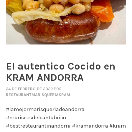
El autentico Cocido en
KRAM ANDORRA
24 DE FEBRERO DE 2022
POR
RESTAURANTMARISQUERIAKRAM
#lamejormarisqueriadeandorra
#mariscosdelcantabrico
#bestrestaurantinandorra #kramandorra #kram