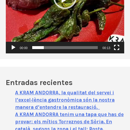
t
o
r
d
e
v
í
00:00
00:13
d
e
o
Entradas recientes
A KRAM ANDORRA, la qualitat del servei i
l’excel·lència gastronòmica són la nostra
manera d’entendre la restauració.
A KRAM ANDORRA tenim una tapa que has de
provar: els mítics Torreznos de Sòria. En
català, segons la zona i el tall: Rosta.