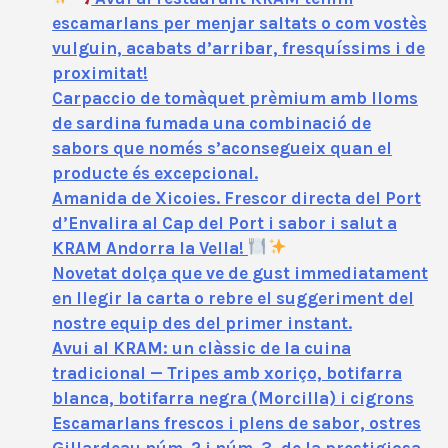
escamarlans per menjar saltats o com vostès
vulguin, acabats d’arribar, fresquíssims i de
proximitat!
Carpaccio de tomàquet prèmium amb lloms
de sardina fumada una combinació de
sabors que només s’aconsegueix quan el
producte és excepcional.
Amanida de Xicoies. Frescor directa del Port
d’Envalira al Cap del Port i sabor i salut a
KRAM Andorra la Vella!
Novetat dolça que ve de gust immediatament
en llegir la carta o rebre el suggeriment del
nostre equip des del primer instant.
Avui al KRAM: un clàssic de la cuina
tradicional — Tripes amb xoriço, botifarra
blanca, botifarra negra (Morcilla) i cigrons
Escamarlans frescos i plens de sabor, ostres
Gillardeau núm. 2 i núm. 3, de la prestigiosa