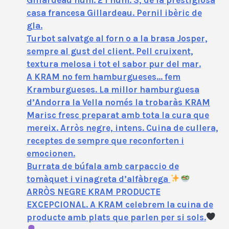
casa francesa Gillardeau. Pernil ibèric de
gla.
Turbot salvatge al forn o a la brasa Josper,
sempre al gust del client. Pell cruixent,
textura melosa i tot el sabor pur del mar.
A KRAM no fem hamburgueses… fem
Kramburgueses. La millor hamburguesa
d’Andorra la Vella només la trobaràs KRAM
Marisc fresc preparat amb tota la cura que
mereix. Arròs negre, intens. Cuina de cullera,
receptes de sempre que reconforten i
emocionen.
Burrata de búfala amb carpaccio de
tomàquet i vinagreta d’alfàbrega
ARRÒS NEGRE KRAM PRODUCTE
EXCEPCIONAL. A KRAM celebrem la cuina de
producte amb plats que parlen per si sols.