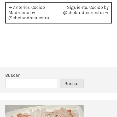
N
Anterior:
Cocido
Siguiente:
Cocido by
a
Madrileño by
@chefandresriestra
@chefandresriestra
v
e
g
a
c
i
ó
Buscar
n
Buscar
d
e
e