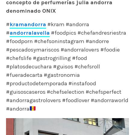
concepto de perfumerías julia andorra
denominado ONIX
#
kramandorra
#kram #andorra
#
andorralavella
#foodpics #chefandresriestra
#foodporn #chefsoninstagram #andorre
#pescadosymariscos #andorralovers #foodie
#chefslife #gastrogrilling #food
#platosdecuchara #guisos #chefsroll
#fueradecarta #gastronomia
#productodetemporada #instafood
#guisoscaseros #chefselection #chefsperfect
#andorragastrolovers #foodlover #andorraworld
#andorra