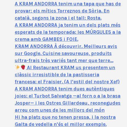
A KRAM ANDORRA tenim una tapa que has de
provar: els mítics Torreznos de Sòria. En
català, segons la zona i el tall: Rosta.
A KRAM ANDORRA ja tenim un dels plats més
esperats de la temporada: les MÚRGULES a la
crema amb GAMBES i FOIE.
KRAM ANDORRA À découvrir. Meilleurs avis
sur Google. Cuisine savoureuse, produits
ultra-frais très variés tant mer que terre…
Al Restaurant KRAM us presentem un
clàssic irresistible de la pastisseria
francesa: el Fraisier. (A l’estil del nostre Xef)
A KRAM ANDORRA tenim dues autèntiques
joies: el Turbot Salvatge —al forn o a la brasa
Josper— i les Ostres Gillardeau, reconegudes
arreu com unes de les millors del món
Hi ha plats que no tenen pressa, i la nostra
Galta de vedella n’és el millor exemple.