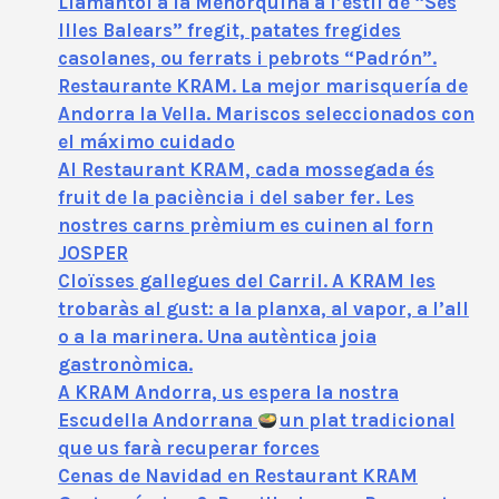
Llamàntol a la Menorquina a l’estil de “Ses
Illes Balears” fregit, patates fregides
casolanes, ou ferrats i pebrots “Padrón”.
Restaurante KRAM. La mejor marisquería de
Andorra la Vella. Mariscos seleccionados con
el máximo cuidado
Al Restaurant KRAM, cada mossegada és
fruit de la paciència i del saber fer. Les
nostres carns prèmium es cuinen al forn
JOSPER
Cloïsses gallegues del Carril. A KRAM les
trobaràs al gust: a la planxa, al vapor, a l’all
o a la marinera. Una autèntica joia
gastronòmica.
A KRAM Andorra, us espera la nostra
Escudella Andorrana
un plat tradicional
que us farà recuperar forces
Cenas de Navidad en Restaurant KRAM