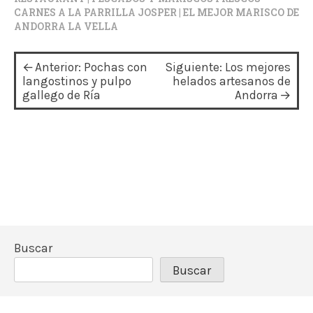
CARNES A LA PARRILLA JOSPER | EL MEJOR MARISCO DE
ANDORRA LA VELLA
N
Anterior:
Pochas con
Siguiente:
Los mejores
a
langostinos y pulpo
helados artesanos de
gallego de Ría
Andorra
v
e
g
a
c
i
ó
Buscar
n
Buscar
d