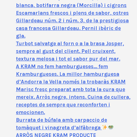
blanca, botifarra negra (Morcilla) i cigrons
Escamarlans frescos i plens de sabor, ostres
Gillardeau núm. 2 i núm. 3, de la prestigiosa
casa francesa Gillardeau. Pernil ibèric de
gla.
Turbot salvatge al forn o a la brasa Josper,
sempre al gust del client. Pell cruixent,
textura melosa i tot el sabor pur del mar.
A KRAM no fem hamburgueses… fem
Kramburgueses. La millor hamburguesa
d’Andorra la Vella només la trobaràs KRAM
Marisc fresc preparat amb tota la cura que
mereix. Arròs negre, intens. Cuina de cullera,
receptes de sempre que reconforten i
emocionen.
Burrata de búfala amb carpaccio de
tomàquet i vinagreta d’alfàbrega
ARRÒS NEGRE KRAM PRODUCTE