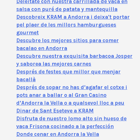
Deléitate con nuestra carrillada de vaca en
salsa con puré de patata y mantequilla
Descobreix KRAM a Andorra i deixa't portar
pel plaer de les millors hamburgueses
gourmet
Descubre los mejores sitios para comer
bacalao en Andorra
Descubre nuestra exquisita barbacoa Josper
y saborea las mejores carnes
Després de festes que millor que menjar
bacallà
Després de sopar no has d’agafar el cotxe i
pots anar a ballar o al Gran Casino
d’Andorra la Vella o a qualsevol lloc a peu
Dinar de Sant Eseteve a KRAM
Disfruta de nuestro lomo alto sin hueso de
vaca Frisona cocinado a la perfección
Donde cenar en Andorra la Vella