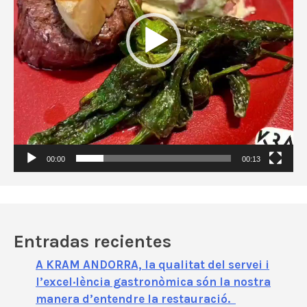
d
u
c
t
o
r
d
e
v
í
00:00
00:13
d
e
o
Entradas recientes
A KRAM ANDORRA, la qualitat del servei i
l’excel·lència gastronòmica són la nostra
manera d’entendre la restauració.