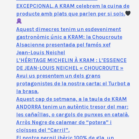
EXCEPCIONAL. A KRAM celebrem la cuina de
producte amb plats que parlen per si sols.
Aquest dimecres tenim un esdeveniment
gastronòmic únic a KRAM: la Choucroute
Alsacienne presentada pel famós xef
Jean‑Louis Neichel
L’HÉRITAGE MICHELIN À KRAM : L’ESSENCE
DE JEAN-LOUIS NEICHEL « CHOUCROUTE »
Avui us presentem un dels grans
protagonistes de la nostra carta: el Turbot a
la brasa.
Aquest cap de setmana, a la taula de KRAM
ANDORRA tenim un autèntic tresor del mar:
les cañaíllas, o cargols de punxes en català.
Arròs Negre de calamar de “potera” i
cloïsses del “Carril”.
El nostre pernil ibèric 100% de gla, un