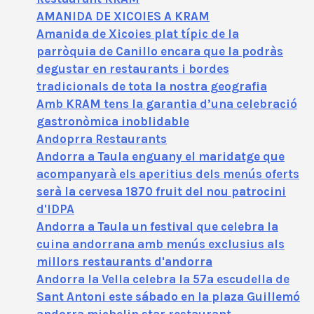
AMANIDA DE XICOIES A KRAM
Amanida de Xicoies plat típic de la
parròquia de Canillo encara que la podràs
degustar en restaurants i bordes
tradicionals de tota la nostra geografia
Amb KRAM tens la garantia d’una celebració
gastronòmica inoblidable
Andoprra Restaurants
Andorra a Taula enguany el maridatge que
acompanyarà els aperitius dels menús oferts
serà la cervesa 1870 fruit del nou patrocini
d'IDPA
Andorra a Taula un festival que celebra la
cuina andorrana amb menús exclusius als
millors restaurants d'andorra
Andorra la Vella celebra la 57ª escudella de
Sant Antoni este sábado en la plaza Guillemó