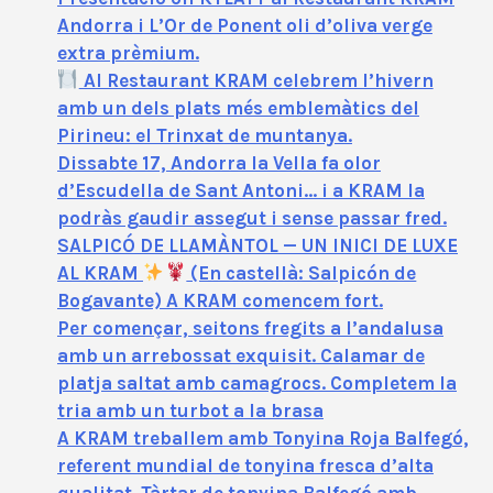
Andorra i L’Or de Ponent oli d’oliva verge
extra prèmium.
Al Restaurant KRAM celebrem l’hivern
amb un dels plats més emblemàtics del
Pirineu: el Trinxat de muntanya.
Dissabte 17, Andorra la Vella fa olor
d’Escudella de Sant Antoni… i a KRAM la
podràs gaudir assegut i sense passar fred.
SALPICÓ DE LLAMÀNTOL — UN INICI DE LUXE
AL KRAM
(En castellà: Salpicón de
Bogavante) A KRAM comencem fort.
Per començar, seitons fregits a l’andalusa
amb un arrebossat exquisit. Calamar de
platja saltat amb camagrocs. Completem la
tria amb un turbot a la brasa
A KRAM treballem amb Tonyina Roja Balfegó,
referent mundial de tonyina fresca d’alta
qualitat. Tàrtar de tonyina Balfegó amb