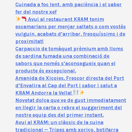
Cuinada a foc lent, amb paciència i el saber
fer del nostre xef
Avui al restaurant KRAM tenim
escamarlans per menjar saltats o com vostès
vulguin, acabats d’arribar, fresquíssims i de
proximitat!
Carpaccio de tomàquet prèmium amb lloms
de sardina fumada una combinació de
sabors que només s’aconsegueix quan el
producte és excepcional.
Amanida de Xicoies. Frescor directa del Port
d’Envalira al Cap del Port i sabor i salut a
KRAM Andorra la Vella!
Novetat dolça que ve de gust immediatament
en llegir la carta o rebre el suggeriment del
nostre equip des del primer instant.
Avui al KRAM: un clàssic de la cuina
tradicional — Tripes amb xoriço, botifarra