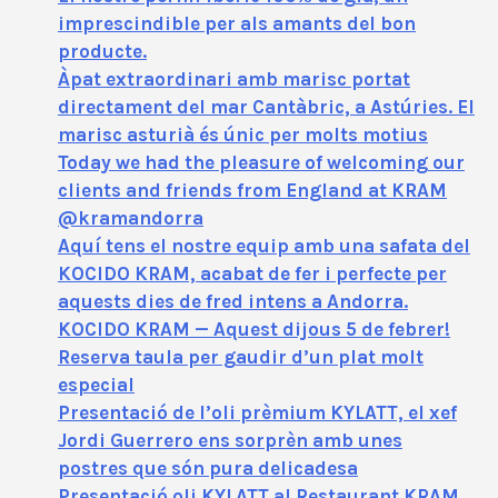
imprescindible per als amants del bon
producte.
Àpat extraordinari amb marisc portat
directament del mar Cantàbric, a Astúries. El
marisc asturià és únic per molts motius
Today we had the pleasure of welcoming our
clients and friends from England at KRAM
@kramandorra
Aquí tens el nostre equip amb una safata del
KOCIDO KRAM, acabat de fer i perfecte per
aquests dies de fred intens a Andorra.
KOCIDO KRAM — Aquest dijous 5 de febrer!
Reserva taula per gaudir d’un plat molt
especial
Presentació de l’oli prèmium KYLATT, el xef
Jordi Guerrero ens sorprèn amb unes
postres que són pura delicadesa
Presentació oli KYLATT al Restaurant KRAM