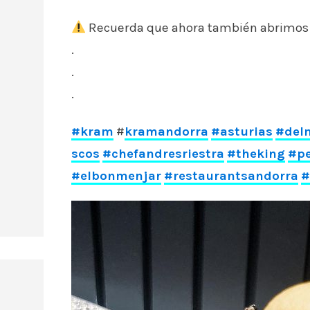
Recuerda que ahora también abrimos
.
.
.
#kram
#
kramandorra
#asturias
#del
scos
#chefandresriestra
#theking
#pe
#elbonmenjar
#restaurantsandorra
#