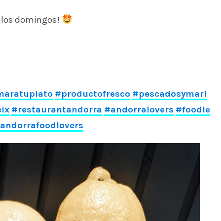
 los domingos!
maratuplato
#productofresco
#pescadosymari
ix
#restaurantandorra
#andorralovers
#foodie
andorrafoodlovers