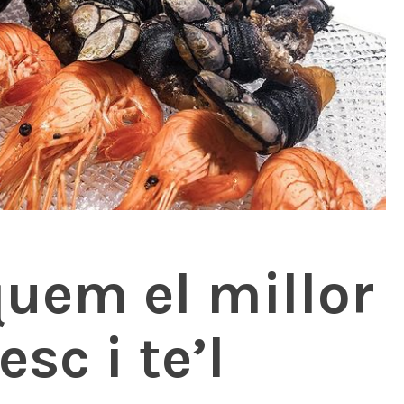
uem el millor
sc i te’l