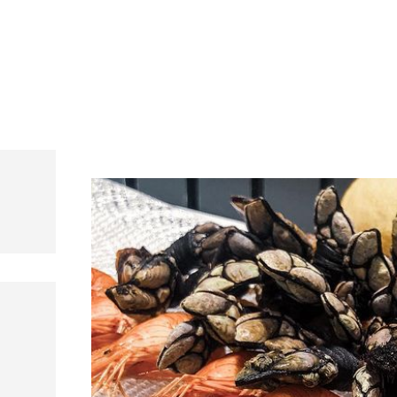
s, mariscos y carnes prémium
rant Andorra