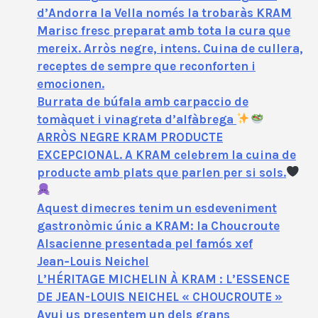
d’Andorra la Vella només la trobaràs KRAM
Marisc fresc preparat amb tota la cura que
mereix. Arròs negre, intens. Cuina de cullera,
receptes de sempre que reconforten i
emocionen.
Burrata de búfala amb carpaccio de
tomàquet i vinagreta d’alfàbrega
ARRÒS NEGRE KRAM PRODUCTE
EXCEPCIONAL. A KRAM celebrem la cuina de
producte amb plats que parlen per si sols.
Aquest dimecres tenim un esdeveniment
gastronòmic únic a KRAM: la Choucroute
Alsacienne presentada pel famós xef
Jean‑Louis Neichel
L’HÉRITAGE MICHELIN À KRAM : L’ESSENCE
DE JEAN-LOUIS NEICHEL « CHOUCROUTE »
Avui us presentem un dels grans