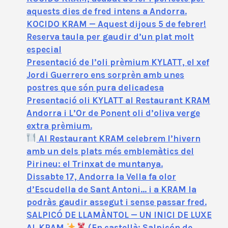
aquests dies de fred intens a Andorra.
KOCIDO KRAM — Aquest dijous 5 de febrer!
Reserva taula per gaudir d’un plat molt
especial
Presentació de l’oli prèmium KYLATT, el xef
Jordi Guerrero ens sorprèn amb unes
postres que són pura delicadesa
Presentació oli KYLATT al Restaurant KRAM
Andorra i L’Or de Ponent oli d’oliva verge
extra prèmium.
Al Restaurant KRAM celebrem l’hivern
amb un dels plats més emblemàtics del
Pirineu: el Trinxat de muntanya.
Dissabte 17, Andorra la Vella fa olor
d’Escudella de Sant Antoni… i a KRAM la
podràs gaudir assegut i sense passar fred.
SALPICÓ DE LLAMÀNTOL — UN INICI DE LUXE
AL KRAM
(En castellà: Salpicón de