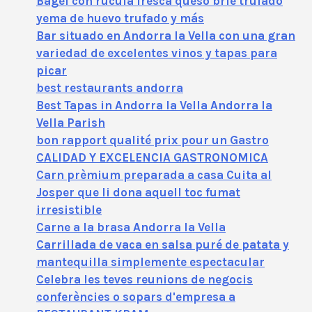
Bagel con rúcula fresca queso brie trufado
yema de huevo trufado y más
Bar situado en Andorra la Vella con una gran
variedad de excelentes vinos y tapas para
picar
best restaurants andorra
Best Tapas in Andorra la Vella Andorra la
Vella Parish
bon rapport qualité prix pour un Gastro
CALIDAD Y EXCELENCIA GASTRONOMICA
Carn prèmium preparada a casa Cuita al
Josper que li dona aquell toc fumat
irresistible
Carne a la brasa Andorra la Vella
Carrillada de vaca en salsa puré de patata y
mantequilla simplemente espectacular
Celebra les teves reunions de negocis
conferències o sopars d'empresa a