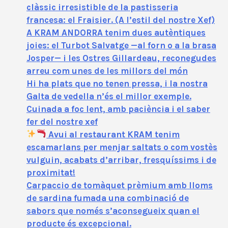
clàssic irresistible de la pastisseria
francesa: el Fraisier. (A l’estil del nostre Xef)
A KRAM ANDORRA tenim dues autèntiques
joies: el Turbot Salvatge —al forn o a la brasa
Josper— i les Ostres Gillardeau, reconegudes
arreu com unes de les millors del món
Hi ha plats que no tenen pressa, i la nostra
Galta de vedella n’és el millor exemple.
Cuinada a foc lent, amb paciència i el saber
fer del nostre xef
Avui al restaurant KRAM tenim
escamarlans per menjar saltats o com vostès
vulguin, acabats d’arribar, fresquíssims i de
proximitat!
Carpaccio de tomàquet prèmium amb lloms
de sardina fumada una combinació de
sabors que només s’aconsegueix quan el
producte és excepcional.