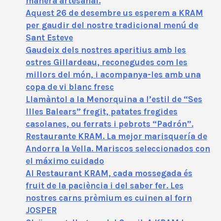
manera artesanal.
Aquest 26 de desembre us esperem a KRAM
per gaudir del nostre tradicional menú de
Sant Esteve
Gaudeix dels nostres aperitius amb les
ostres Gillardeau, reconegudes com les
millors del món, i acompanya-les amb una
copa de vi blanc fresc
Llamàntol a la Menorquina a l’estil de “Ses
Illes Balears” fregit, patates fregides
casolanes, ou ferrats i pebrots “Padrón”.
Restaurante KRAM. La mejor marisquería de
Andorra la Vella. Mariscos seleccionados con
el máximo cuidado
Al Restaurant KRAM, cada mossegada és
fruit de la paciència i del saber fer. Les
nostres carns prèmium es cuinen al forn
JOSPER