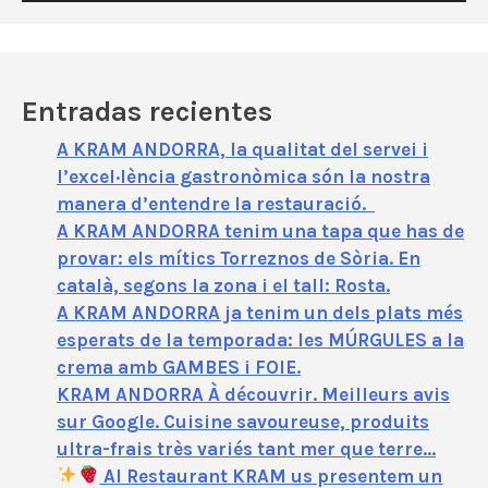
d
e
o
Entradas recientes
A KRAM ANDORRA, la qualitat del servei i
l’excel·lència gastronòmica són la nostra
manera d’entendre la restauració.
A KRAM ANDORRA tenim una tapa que has de
provar: els mítics Torreznos de Sòria. En
català, segons la zona i el tall: Rosta.
A KRAM ANDORRA ja tenim un dels plats més
esperats de la temporada: les MÚRGULES a la
crema amb GAMBES i FOIE.
KRAM ANDORRA À découvrir. Meilleurs avis
sur Google. Cuisine savoureuse, produits
ultra-frais très variés tant mer que terre…
Al Restaurant KRAM us presentem un