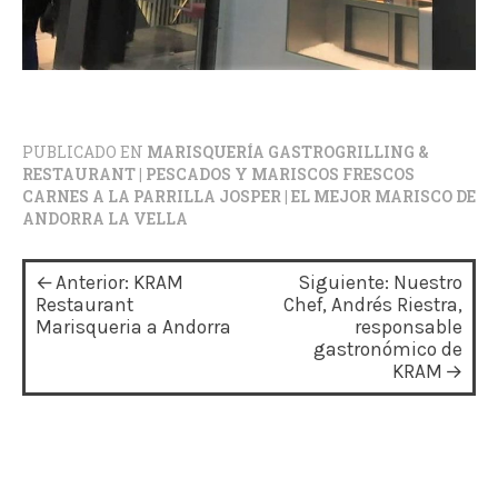
PUBLICADO EN
MARISQUERÍA GASTROGRILLING &
RESTAURANT | PESCADOS Y MARISCOS FRESCOS
CARNES A LA PARRILLA JOSPER | EL MEJOR MARISCO DE
ANDORRA LA VELLA
N
Anterior:
KRAM
Siguiente:
Nuestro
a
Restaurant
Chef, Andrés Riestra,
Marisqueria a Andorra
responsable
v
gastronómico de
KRAM
e
g
a