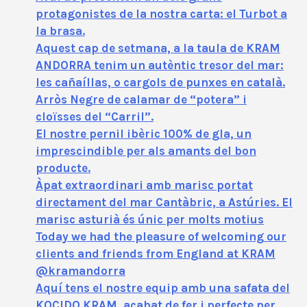
protagonistes de la nostra carta: el Turbot a
la brasa.
Aquest cap de setmana, a la taula de KRAM
ANDORRA tenim un autèntic tresor del mar:
les cañaíllas, o cargols de punxes en català.
Arròs Negre de calamar de “potera” i
cloïsses del “Carril”.
El nostre pernil ibèric 100% de gla, un
imprescindible per als amants del bon
producte.
Àpat extraordinari amb marisc portat
directament del mar Cantàbric, a Astúries. El
marisc asturià és únic per molts motius
Today we had the pleasure of welcoming our
clients and friends from England at KRAM
@kramandorra
Aquí tens el nostre equip amb una safata del
KOCIDO KRAM, acabat de fer i perfecte per