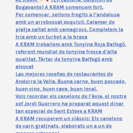
Bogavante) A KRAM comencem fort.
Per començar, seitons fregits a l’andalusa
amb un arrebossat exquisit. Calamar de
platja saltat amb camagrocs. Completem la
tria amb un turbot a la brasa
A KRAM treballem amb Tonyina Roja Balfegó,
referent mundial de tonyina fresca d’alta
qualitat. Tàrtar de tonyina Balfegó amb
alvocat
Las mejores reseñas de restaurantes de
Andorra la Vella. Buena carne, buen pescado,
buen vino, buen cava, buen local.
Vols recordar els canelons de l’àvia, el nostre
xef Jordi Guerrero ha preparat aquest dinar
tan especial de Sant Esteve a KRAM
A KRAM recuperem un clàssic: Els canelons
de carn gratinats, elaborats un a un de