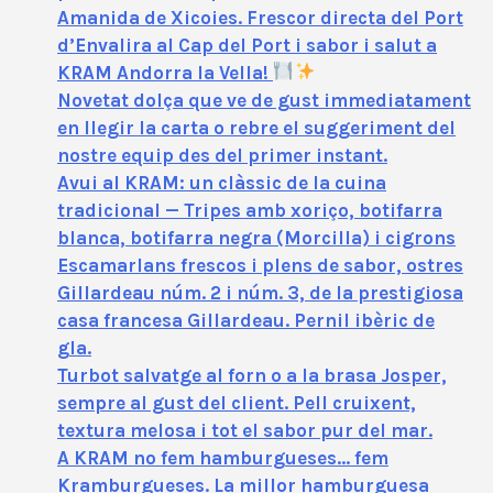
Amanida de Xicoies. Frescor directa del Port
d’Envalira al Cap del Port i sabor i salut a
KRAM Andorra la Vella!
Novetat dolça que ve de gust immediatament
en llegir la carta o rebre el suggeriment del
nostre equip des del primer instant.
Avui al KRAM: un clàssic de la cuina
tradicional — Tripes amb xoriço, botifarra
blanca, botifarra negra (Morcilla) i cigrons
Escamarlans frescos i plens de sabor, ostres
Gillardeau núm. 2 i núm. 3, de la prestigiosa
casa francesa Gillardeau. Pernil ibèric de
gla.
Turbot salvatge al forn o a la brasa Josper,
sempre al gust del client. Pell cruixent,
textura melosa i tot el sabor pur del mar.
A KRAM no fem hamburgueses… fem
Kramburgueses. La millor hamburguesa