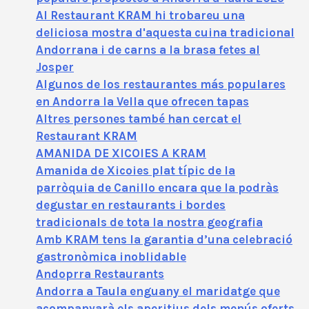
Al Restaurant KRAM hi trobareu una
deliciosa mostra d'aquesta cuina tradicional
Andorrana i de carns a la brasa fetes al
Josper
Algunos de los restaurantes más populares
en Andorra la Vella que ofrecen tapas
Altres persones també han cercat el
Restaurant KRAM
AMANIDA DE XICOIES A KRAM
Amanida de Xicoies plat típic de la
parròquia de Canillo encara que la podràs
degustar en restaurants i bordes
tradicionals de tota la nostra geografia
Amb KRAM tens la garantia d’una celebració
gastronòmica inoblidable
Andoprra Restaurants
Andorra a Taula enguany el maridatge que
acompanyarà els aperitius dels menús oferts