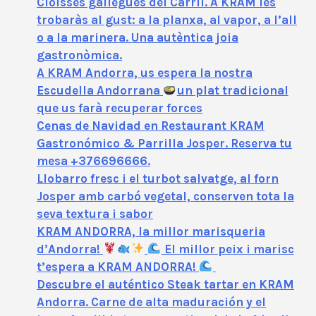
Cloïsses gallegues del Carril. A KRAM les
trobaràs al gust: a la planxa, al vapor, a l’all
o a la marinera. Una autèntica joia
gastronòmica.
A KRAM Andorra, us espera la nostra
Escudella Andorrana
un plat tradicional
que us farà recuperar forces
Cenas de Navidad en Restaurant KRAM
Gastronómico & Parrilla Josper. Reserva tu
mesa +376696666.
Llobarro fresc i el turbot salvatge, al forn
Josper amb carbó vegetal, conserven tota la
seva textura i sabor
KRAM ANDORRA, la millor marisqueria
d’Andorra!
El millor peix i marisc
t’espera a KRAM ANDORRA!
Descubre el auténtico Steak tartar en KRAM
Andorra. Carne de alta maduración y el