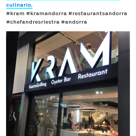
culinario.
#kram #kramandorra #restaurantsandorra
#chefandresriestra #andorra