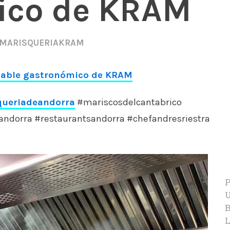
ico de KRAM
MARISQUERIAKRAM
nsable gastronómico de KRAM
queriadeandorra
#mariscosdelcantabrico
ndorra #restaurantsandorra #chefandresriestra