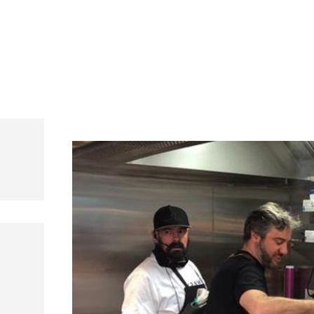
s, mariscos y carnes prémium
rant Andorra