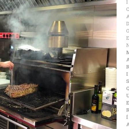
I
I
Í