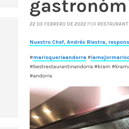
gastronóm
22 DE FEBRERO DE 2022
POR
RESTAURANT
Nuestro Chef, Andrés Riestra, respo
#
marisqueriaandorra
#
lamejormaris
#bestrestaurantinandorra #kram #krama
#andorra