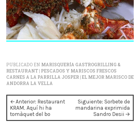
PUBLICADO EN
MARISQUERÍA GASTROGRILLING &
RESTAURANT | PESCADOS Y MARISCOS FRESCOS
CARNES A LA PARRILLA JOSPER | EL MEJOR MARISCO DE
ANDORRA LA VELLA
N
Anterior:
Restaurant
Siguiente:
Sorbete de
a
KRAM. Aquí hi ha
mandarina exprimida
tomàquet del bo
Sandro Desii
v
e