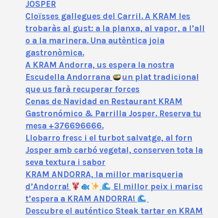
JOSPER
Cloïsses gallegues del Carril. A KRAM les
trobaràs al gust: a la planxa, al vapor, a l’all
o a la marinera. Una autèntica joia
gastronòmica.
A KRAM Andorra, us espera la nostra
Escudella Andorrana
un plat tradicional
que us farà recuperar forces
Cenas de Navidad en Restaurant KRAM
Gastronómico & Parrilla Josper. Reserva tu
mesa +376696666.
Llobarro fresc i el turbot salvatge, al forn
Josper amb carbó vegetal, conserven tota la
seva textura i sabor
KRAM ANDORRA, la millor marisqueria
d’Andorra!
El millor peix i marisc
t’espera a KRAM ANDORRA!
Descubre el auténtico Steak tartar en KRAM