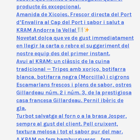
producte és excepcional.
Amanida de Xicoies. Frescor directa del Port
d’Envalira al Cap del Port i sabor i salut a
KRAM Andorra la Vella!
Novetat dolça que ve de gust immediatament
en llegir la carta o rebre el suggeriment del
nostre equip des del primer instant.
Avui al KRAM: un clàssic de la cuina
tradicional — Tripes amb xoriço, botifarra
blanca, botifarra negra (Morcilla) i cigrons
Escamarlans frescos i plens de sabor, ostres
Gillardeau núm. 2 i núm. 3, de la prestigiosa
casa francesa Gillardeau. Pernil ibèric de
gla.
Turbot salvatge al forn o a la brasa Josper,
sempre al gust del client. Pell cruixent,
textura melosa i tot el sabor pur del mar.
A KRAM no fem hamburgueses… fem