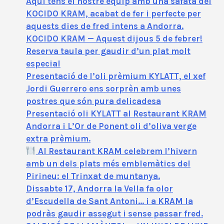
Aquí tens el nostre equip amb una safata del
KOCIDO KRAM, acabat de fer i perfecte per
aquests dies de fred intens a Andorra.
KOCIDO KRAM — Aquest dijous 5 de febrer!
Reserva taula per gaudir d’un plat molt
especial
Presentació de l’oli prèmium KYLATT, el xef
Jordi Guerrero ens sorprèn amb unes
postres que són pura delicadesa
Presentació oli KYLATT al Restaurant KRAM
Andorra i L’Or de Ponent oli d’oliva verge
extra prèmium.
Al Restaurant KRAM celebrem l’hivern
amb un dels plats més emblemàtics del
Pirineu: el Trinxat de muntanya.
Dissabte 17, Andorra la Vella fa olor
d’Escudella de Sant Antoni… i a KRAM la
podràs gaudir assegut i sense passar fred.