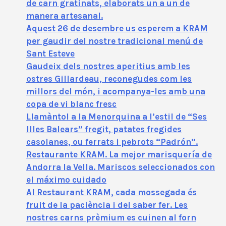
de carn gratinats, elaborats un a un de
manera artesanal.
Aquest 26 de desembre us esperem a KRAM
per gaudir del nostre tradicional menú de
Sant Esteve
Gaudeix dels nostres aperitius amb les
ostres Gillardeau, reconegudes com les
millors del món, i acompanya-les amb una
copa de vi blanc fresc
Llamàntol a la Menorquina a l’estil de “Ses
Illes Balears” fregit, patates fregides
casolanes, ou ferrats i pebrots “Padrón”.
Restaurante KRAM. La mejor marisquería de
Andorra la Vella. Mariscos seleccionados con
el máximo cuidado
Al Restaurant KRAM, cada mossegada és
fruit de la paciència i del saber fer. Les
nostres carns prèmium es cuinen al forn