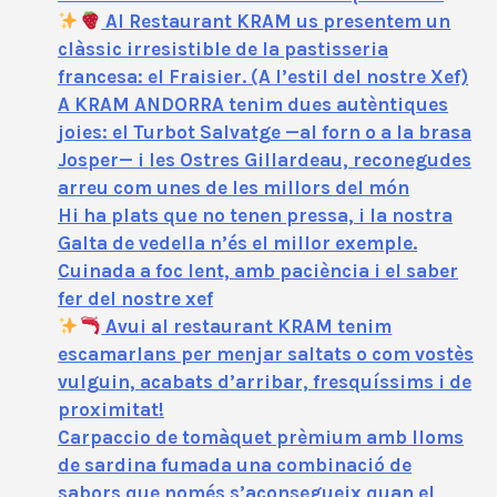
Al Restaurant KRAM us presentem un
clàssic irresistible de la pastisseria
francesa: el Fraisier. (A l’estil del nostre Xef)
A KRAM ANDORRA tenim dues autèntiques
joies: el Turbot Salvatge —al forn o a la brasa
Josper— i les Ostres Gillardeau, reconegudes
arreu com unes de les millors del món
Hi ha plats que no tenen pressa, i la nostra
Galta de vedella n’és el millor exemple.
Cuinada a foc lent, amb paciència i el saber
fer del nostre xef
Avui al restaurant KRAM tenim
escamarlans per menjar saltats o com vostès
vulguin, acabats d’arribar, fresquíssims i de
proximitat!
Carpaccio de tomàquet prèmium amb lloms
de sardina fumada una combinació de
sabors que només s’aconsegueix quan el