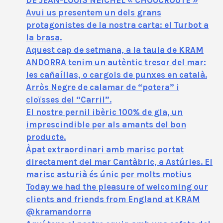
DE JEAN-LOUIS NEICHEL « CHOUCROUTE »
Avui us presentem un dels grans
protagonistes de la nostra carta: el Turbot a
la brasa.
Aquest cap de setmana, a la taula de KRAM
ANDORRA tenim un autèntic tresor del mar:
les cañaíllas, o cargols de punxes en català.
Arròs Negre de calamar de “potera” i
cloïsses del “Carril”.
El nostre pernil ibèric 100% de gla, un
imprescindible per als amants del bon
producte.
Àpat extraordinari amb marisc portat
directament del mar Cantàbric, a Astúries. El
marisc asturià és únic per molts motius
Today we had the pleasure of welcoming our
clients and friends from England at KRAM
@kramandorra