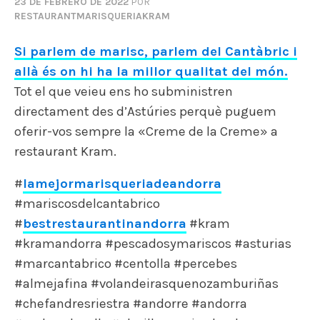
23 DE FEBRERO DE 2022
POR
RESTAURANTMARISQUERIAKRAM
Si parlem de marisc, parlem del Cantàbric i
allà és on hi ha la millor qualitat del món.
Tot el que veieu ens ho subministren
directament des d’Astúries perquè puguem
oferir-vos sempre la «Creme de la Creme» a
restaurant Kram.
#
lamejormarisqueriadeandorra
#mariscosdelcantabrico
#
bestrestaurantinandorra
#kram
#kramandorra #pescadosymariscos #asturias
#marcantabrico #centolla #percebes
#almejafina #volandeirasquenozamburiñas
#chefandresriestra #andorre #andorra