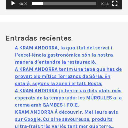
í
00:00
00:13
d
e
o
Entradas recientes
A KRAM ANDORRA, la qualitat del servei i
l’excel·lència gastronòmica són la nostra
manera d’entendre la restauració.
A KRAM ANDORRA tenim una tapa que has de
provar: els mítics Torreznos de Sòria. En
català, segons la zona i el tall: Rosta.
A KRAM ANDORRA ja tenim un dels plats més
esperats de la temporada: les MÚRGULES a la
crema amb GAMBES i FOIE.
KRAM ANDORRA À découvrir. Meilleurs avis
sur Google. Cuisine savoureuse, produits
ultra-frais très variés tant mer que terre…