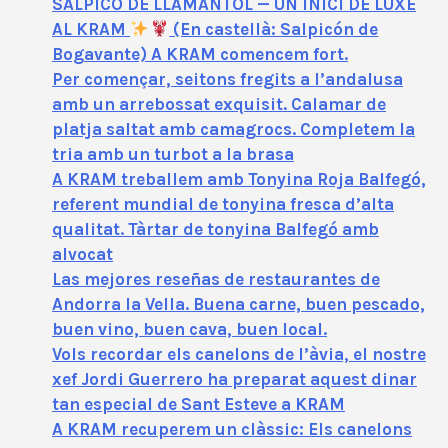
SALPICÓ DE LLAMÀNTOL — UN INICI DE LUXE
AL KRAM
(En castellà: Salpicón de
Bogavante) A KRAM comencem fort.
Per començar, seitons fregits a l’andalusa
amb un arrebossat exquisit. Calamar de
platja saltat amb camagrocs. Completem la
tria amb un turbot a la brasa
A KRAM treballem amb Tonyina Roja Balfegó,
referent mundial de tonyina fresca d’alta
qualitat. Tàrtar de tonyina Balfegó amb
alvocat
Las mejores reseñas de restaurantes de
Andorra la Vella. Buena carne, buen pescado,
buen vino, buen cava, buen local.
Vols recordar els canelons de l’àvia, el nostre
xef Jordi Guerrero ha preparat aquest dinar
tan especial de Sant Esteve a KRAM
A KRAM recuperem un clàssic: Els canelons