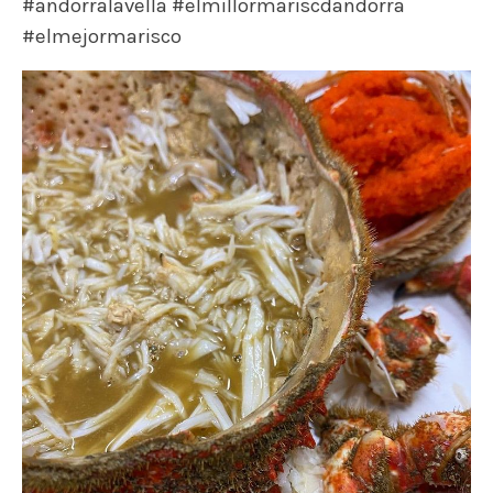
#andorralavella #elmillormariscdandorra
#elmejormarisco