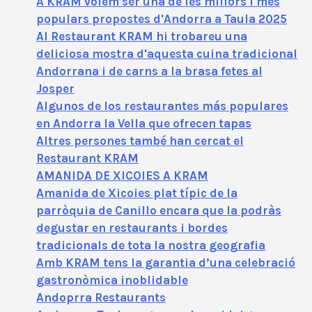
A KRAM volem ser una de les millors i més
populars propostes d'Andorra a Taula 2025
Al Restaurant KRAM hi trobareu una
deliciosa mostra d'aquesta cuina tradicional
Andorrana i de carns a la brasa fetes al
Josper
Algunos de los restaurantes más populares
en Andorra la Vella que ofrecen tapas
Altres persones també han cercat el
Restaurant KRAM
AMANIDA DE XICOIES A KRAM
Amanida de Xicoies plat típic de la
parròquia de Canillo encara que la podràs
degustar en restaurants i bordes
tradicionals de tota la nostra geografia
Amb KRAM tens la garantia d’una celebració
gastronòmica inoblidable
Andoprra Restaurants