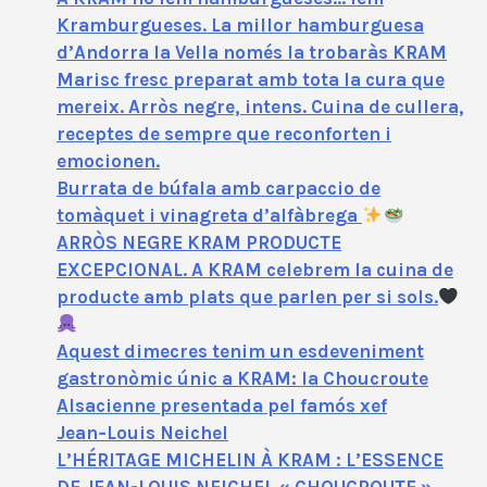
Kramburgueses. La millor hamburguesa
d’Andorra la Vella només la trobaràs KRAM
Marisc fresc preparat amb tota la cura que
mereix. Arròs negre, intens. Cuina de cullera,
receptes de sempre que reconforten i
emocionen.
Burrata de búfala amb carpaccio de
tomàquet i vinagreta d’alfàbrega
ARRÒS NEGRE KRAM PRODUCTE
EXCEPCIONAL. A KRAM celebrem la cuina de
producte amb plats que parlen per si sols.
Aquest dimecres tenim un esdeveniment
gastronòmic únic a KRAM: la Choucroute
Alsacienne presentada pel famós xef
Jean‑Louis Neichel
L’HÉRITAGE MICHELIN À KRAM : L’ESSENCE