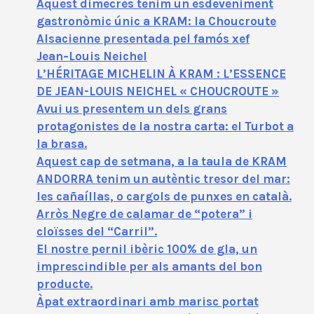
Aquest dimecres tenim un esdeveniment
gastronòmic únic a KRAM: la Choucroute
Alsacienne presentada pel famós xef
Jean‑Louis Neichel
L’HÉRITAGE MICHELIN À KRAM : L’ESSENCE
DE JEAN-LOUIS NEICHEL « CHOUCROUTE »
Avui us presentem un dels grans
protagonistes de la nostra carta: el Turbot a
la brasa.
Aquest cap de setmana, a la taula de KRAM
ANDORRA tenim un autèntic tresor del mar:
les cañaíllas, o cargols de punxes en català.
Arròs Negre de calamar de “potera” i
cloïsses del “Carril”.
El nostre pernil ibèric 100% de gla, un
imprescindible per als amants del bon
producte.
Àpat extraordinari amb marisc portat