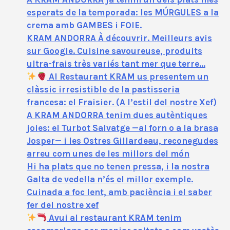
esperats de la temporada: les MÚRGULES a la
crema amb GAMBES i FOIE.
KRAM ANDORRA À découvrir. Meilleurs avis
sur Google. Cuisine savoureuse, produits
ultra-frais très variés tant mer que terre…
Al Restaurant KRAM us presentem un
clàssic irresistible de la pastisseria
francesa: el Fraisier. (A l’estil del nostre Xef)
A KRAM ANDORRA tenim dues autèntiques
joies: el Turbot Salvatge —al forn o a la brasa
Josper— i les Ostres Gillardeau, reconegudes
arreu com unes de les millors del món
Hi ha plats que no tenen pressa, i la nostra
Galta de vedella n’és el millor exemple.
Cuinada a foc lent, amb paciència i el saber
fer del nostre xef
Avui al restaurant KRAM tenim