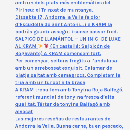
amb un dels plats més emblemàtics del
Pirineu: el Trinxat de muntanya.
Dissabte 17, Andorra la Vella fa olor
d’Escudella de Sant Antoni… i a KRAM la
podràs gaudir assegut i sense passar fred.
SALPICÓ DE LLAMÀNTOL — UN INICI DE LUXE
AL KRAM
(En castellà: Salpicón de
Bogavante) A KRAM comencem fort.
Per començar, seitons fregits a l’andalusa
amb un arrebossat exquisit. Calamar de
platja saltat amb camagrocs. Completem la
tria amb un turbot a la brasa
A KRAM treballem amb Tonyina Roja Balfegó,
referent mundial de tonyina fresca d’alta
qualitat. Tàrtar de tonyina Balfegó amb
alvocat
Las mejores reseñas de restaurantes de
Andorra la Vella. Buena carne, buen pescado,