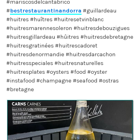
#mariscosdelcantabrico
#
bestrestaurantinandorra
#guillardeau
#huitres #huîtres #huitresetvinblanc
#huitresmarennesoleron #huitresdebouzigues
#huitresgillardeau #hûitres #huitresdebretagne
#huitresgratinées #huitrescadoret
#huitresdenormandie #huitresdarcachon
#huitresspeciales #huitresnaturelles
#huitresplates #oysters #food #oyster
#instafood #champagne #seafood #ostras
#bretagne