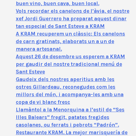
buen vino, buen cava, buen local.
Vols recordar els canelons de l’àvia, el nostre
xef Jordi Guerrero ha preparat aquest dinar
tan especial de Sant Esteve a KRAM
A KRAM recuperem un clàssic: Els canelons
de carn gratinats, elaborats un a un de
manera artesanal.
Aquest 26 de desembre us esperem a KRAM
per gaudir del nostre tradicional menú de
Sant Esteve
Gaudeix dels nostres aperitius amb les
ostres Gillardeau, reconegudes com les
millors del món, i acompanya-les amb una
copa de vi blanc fresc
Llamàntol a la Menorquina a l’estil de “Ses
Illes Balears” fregit, patates fregides
casolanes, ou ferrats i pebrots “Padrón”.
Restaurante KRAM. La mejor marisquería de