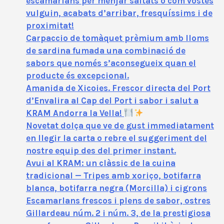
escamarlans per menjar saltats o com vostès
vulguin, acabats d’arribar, fresquíssims i de
proximitat!
Carpaccio de tomàquet prèmium amb lloms
de sardina fumada una combinació de
sabors que només s’aconsegueix quan el
producte és excepcional.
Amanida de Xicoies. Frescor directa del Port
d’Envalira al Cap del Port i sabor i salut a
KRAM Andorra la Vella!
Novetat dolça que ve de gust immediatament
en llegir la carta o rebre el suggeriment del
nostre equip des del primer instant.
Avui al KRAM: un clàssic de la cuina
tradicional — Tripes amb xoriço, botifarra
blanca, botifarra negra (Morcilla) i cigrons
Escamarlans frescos i plens de sabor, ostres
Gillardeau núm. 2 i núm. 3, de la prestigiosa