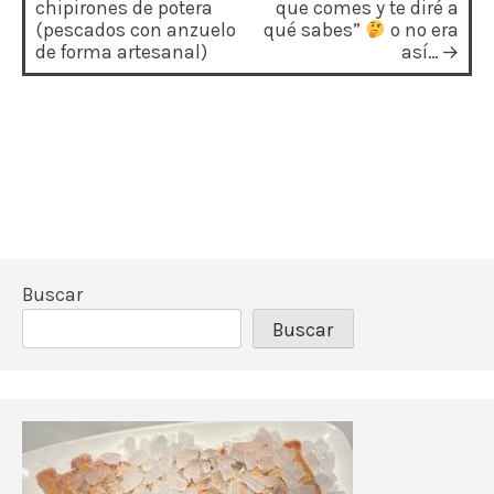
a
chipirones de potera
que comes y te diré a
(pescados con anzuelo
qué sabes”
o no era
v
de forma artesanal)
así…
e
g
a
c
i
ó
Buscar
n
Buscar
d
e
e
n