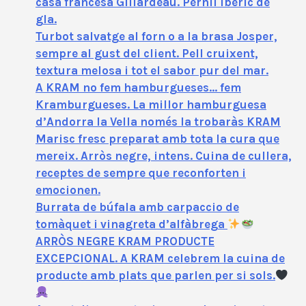
casa francesa Gillardeau. Pernil ibèric de
gla.
Turbot salvatge al forn o a la brasa Josper,
sempre al gust del client. Pell cruixent,
textura melosa i tot el sabor pur del mar.
A KRAM no fem hamburgueses… fem
Kramburgueses. La millor hamburguesa
d’Andorra la Vella només la trobaràs KRAM
Marisc fresc preparat amb tota la cura que
mereix. Arròs negre, intens. Cuina de cullera,
receptes de sempre que reconforten i
emocionen.
Burrata de búfala amb carpaccio de
tomàquet i vinagreta d’alfàbrega
ARRÒS NEGRE KRAM PRODUCTE
EXCEPCIONAL. A KRAM celebrem la cuina de
producte amb plats que parlen per si sols.