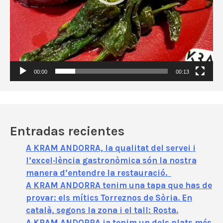
o
r
d
e
v
í
00:00
00:13
d
e
o
Entradas recientes
A KRAM ANDORRA, la qualitat del servei i
l’excel·lència gastronòmica són la nostra
manera d’entendre la restauració.
A KRAM ANDORRA tenim una tapa que has de
provar: els mítics Torreznos de Sòria. En
català, segons la zona i el tall: Rosta.
A KRAM ANDORRA ja tenim un dels plats més