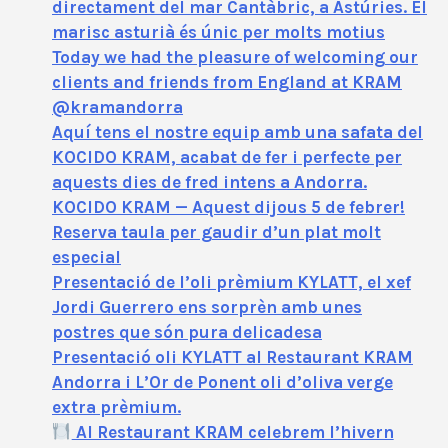
directament del mar Cantàbric, a Astúries. El
marisc asturià és únic per molts motius
Today we had the pleasure of welcoming our
clients and friends from England at KRAM
@kramandorra
Aquí tens el nostre equip amb una safata del
KOCIDO KRAM, acabat de fer i perfecte per
aquests dies de fred intens a Andorra.
KOCIDO KRAM — Aquest dijous 5 de febrer!
Reserva taula per gaudir d’un plat molt
especial
Presentació de l’oli prèmium KYLATT, el xef
Jordi Guerrero ens sorprèn amb unes
postres que són pura delicadesa
Presentació oli KYLATT al Restaurant KRAM
Andorra i L’Or de Ponent oli d’oliva verge
extra prèmium.
Al Restaurant KRAM celebrem l’hivern