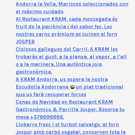
Andorra la Vella. Mariscos seleccionados con
el máximo cuidado
Al Restaurant KRAM, cada mossegada és
fruit de la paciència i del saber fer. Les
nostres carns prèmium es cuinen al forn
JOSPER
Cloïsses gallegues del Carril. A KRAM les
trobaràs al gust: a la planxa, al vapor, a l’all
o a la marinera. Una autèntica joia
gastronòmica.
A KRAM Andorra, us espera la nostra
Escudella Andorrana
un plat tradicional
que us farà recuperar forces
Cenas de Navidad en Restaurant KRAM
Gastronómico & Parrilla Josper. Reserva tu
mesa +376696666.
Llobarro fresc i el turbot salvatge, al forn
Josper amb carbó vegetal, conserven tota la