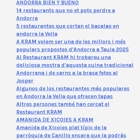
ANDORRA BIEN Y BUENO
14 restaurants que no et pots perdre a
Andorra
5 restaurantes que cortan el bacalao en
andorra la Vella
A KRAM volem ser una de les millors i més
populars propostes d'Andorra a Taula 2025
Al Restaurant KRAM hi trobareu una
deliciosa mostra d'aquesta cuina tradicional
Andorrana i de carns a la brasa fetes al
Josper
Algunos de los restaurantes más populares
en Andorra la Vella que ofrecen tapas
Altres persones també han cercat el
Restaurant KRAM
AMANIDA DE XICOIES A KRAM
Amanida de Xicoies plat típic de la
parròquia de Canillo encara que la podràs