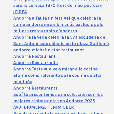
serà la cervesa 1870 fruit del nou patrocini
d'IDPA
Andorra a Taula un festival que celebra la
cuina andorrana amb menús exclusius als
millors restaurants d'andorra
Andorra la Vella celebra la 57ª escudella de
Sant Antoni este sábado en la plaza Guillemó
andorra michelin star restaurant
Andorra Restaurant
Andorra Restaurants
Andorra Taste vuelve a mirar a la cocina
alpina como referente de la cocina de alta
montaña
Andorre Restaurants
aquí te presentamos una selección con los
mejores restaurantes en Andorra 2025
AVUI DIUMENGE TENIM OBERT
Bagel con rúcula fresca queso brie trufado