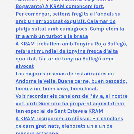
Bogavante) A KRAM comencem fort.
Per començar, seitons fregits a l’andalusa
amb un arrebossat exquisit. Calamar de
platja saltat amb camagrocs. Completem la
tria amb un turbot a la brasa
A KRAM treballem amb Tonyina Roja Balfegó,
referent mundial de tonyina fresca d’alta
qualitat. Tàrtar de tonyina Balfegó amb
alvocat
Las mejores reseñas de restaurantes de
Andorra la Vella. Buena carne, buen pescado,
buen vino, buen cava, buen local.
Vols recordar els canelons de l’àvia, el nostre
xef Jordi Guerrero ha preparat aquest dinar
tan especial de Sant Esteve a KRAM
A KRAM recuperem un clàssic: Els canelons
de carn gratinats, elaborats un a un de
manera artesanal.