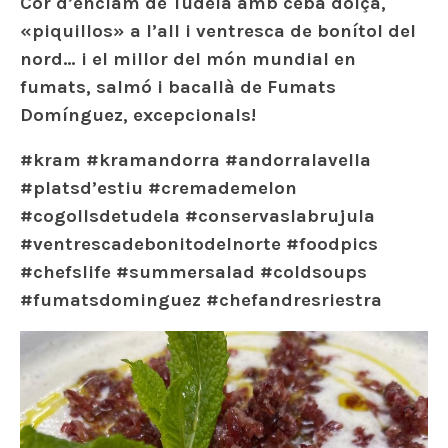
Cor d’enciam de Tudela amb ceba dolça,
«piquillos» a l’all i ventresca de bonítol del
nord… i el millor del món mundial en
fumats, salmó i bacallà de Fumats
Domínguez, excepcionals!
#kram #kramandorra #andorralavella
#platsd’estiu #cremademelon
#cogollsdetudela #conservaslabrujula
#ventrescadebonitodelnorte #foodpics
#chefslife #summersalad #coldsoups
#fumatsdominguez #chefandresriestra