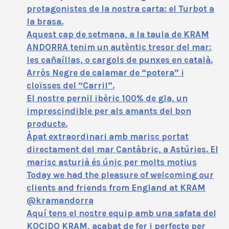
protagonistes de la nostra carta: el Turbot a
la brasa.
Aquest cap de setmana, a la taula de KRAM
ANDORRA tenim un autèntic tresor del mar:
les cañaíllas, o cargols de punxes en català.
Arròs Negre de calamar de “potera” i
cloïsses del “Carril”.
El nostre pernil ibèric 100% de gla, un
imprescindible per als amants del bon
producte.
Àpat extraordinari amb marisc portat
directament del mar Cantàbric, a Astúries. El
marisc asturià és únic per molts motius
Today we had the pleasure of welcoming our
clients and friends from England at KRAM
@kramandorra
Aquí tens el nostre equip amb una safata del
KOCIDO KRAM, acabat de fer i perfecte per