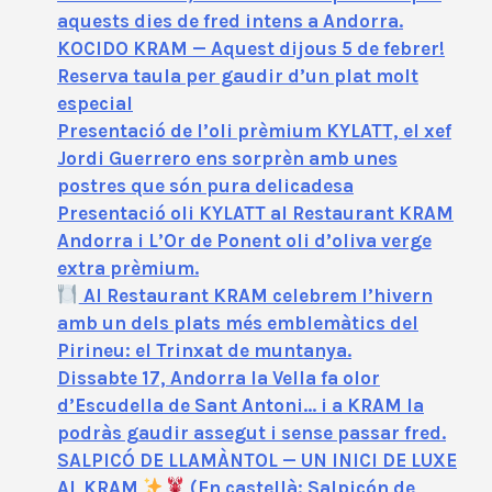
aquests dies de fred intens a Andorra.
KOCIDO KRAM — Aquest dijous 5 de febrer!
Reserva taula per gaudir d’un plat molt
especial
Presentació de l’oli prèmium KYLATT, el xef
Jordi Guerrero ens sorprèn amb unes
postres que són pura delicadesa
Presentació oli KYLATT al Restaurant KRAM
Andorra i L’Or de Ponent oli d’oliva verge
extra prèmium.
Al Restaurant KRAM celebrem l’hivern
amb un dels plats més emblemàtics del
Pirineu: el Trinxat de muntanya.
Dissabte 17, Andorra la Vella fa olor
d’Escudella de Sant Antoni… i a KRAM la
podràs gaudir assegut i sense passar fred.
SALPICÓ DE LLAMÀNTOL — UN INICI DE LUXE
AL KRAM
(En castellà: Salpicón de