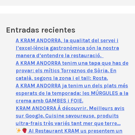
d
e
o
Entradas recientes
A KRAM ANDORRA, la qualitat del servei i
l’excel·lència gastronòmica són la nostra
manera d’entendre la restauració.
A KRAM ANDORRA tenim una tapa que has de
provar: els mítics Torreznos de Sòria. En
català, segons la zona i el tall: Rosta.
A KRAM ANDORRA ja tenim un dels plats més
esperats de la temporada: les MÚRGULES a la
crema amb GAMBES i FOIE.
KRAM ANDORRA À découvrir. Meilleurs avis
sur Google. Cuisine savoureuse, produits
ultra-frais très variés tant mer que terre…
Al Restaurant KRAM us presentem un