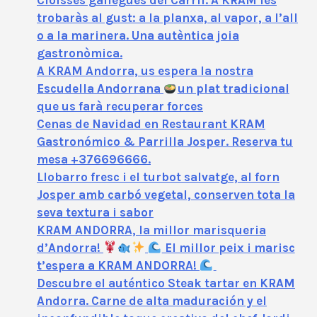
trobaràs al gust: a la planxa, al vapor, a l’all
o a la marinera. Una autèntica joia
gastronòmica.
A KRAM Andorra, us espera la nostra
Escudella Andorrana
un plat tradicional
que us farà recuperar forces
Cenas de Navidad en Restaurant KRAM
Gastronómico & Parrilla Josper. Reserva tu
mesa +376696666.
Llobarro fresc i el turbot salvatge, al forn
Josper amb carbó vegetal, conserven tota la
seva textura i sabor
KRAM ANDORRA, la millor marisqueria
d’Andorra!
El millor peix i marisc
t’espera a KRAM ANDORRA!
Descubre el auténtico Steak tartar en KRAM
Andorra. Carne de alta maduración y el