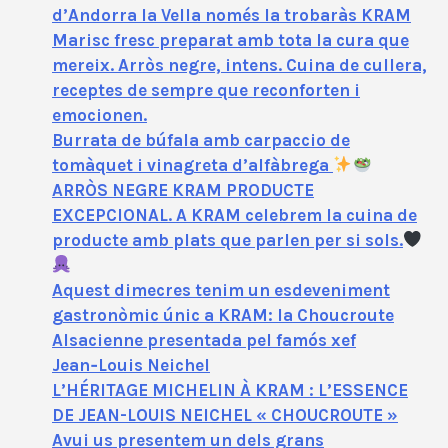
d’Andorra la Vella només la trobaràs KRAM
Marisc fresc preparat amb tota la cura que
mereix. Arròs negre, intens. Cuina de cullera,
receptes de sempre que reconforten i
emocionen.
Burrata de búfala amb carpaccio de
tomàquet i vinagreta d’alfàbrega
ARRÒS NEGRE KRAM PRODUCTE
EXCEPCIONAL. A KRAM celebrem la cuina de
producte amb plats que parlen per si sols.
Aquest dimecres tenim un esdeveniment
gastronòmic únic a KRAM: la Choucroute
Alsacienne presentada pel famós xef
Jean‑Louis Neichel
L’HÉRITAGE MICHELIN À KRAM : L’ESSENCE
DE JEAN-LOUIS NEICHEL « CHOUCROUTE »
Avui us presentem un dels grans