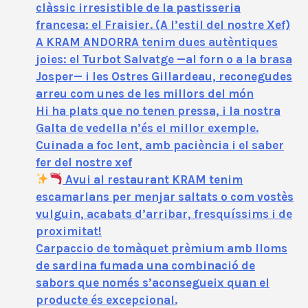
clàssic irresistible de la pastisseria
francesa: el Fraisier. (A l’estil del nostre Xef)
A KRAM ANDORRA tenim dues autèntiques
joies: el Turbot Salvatge —al forn o a la brasa
Josper— i les Ostres Gillardeau, reconegudes
arreu com unes de les millors del món
Hi ha plats que no tenen pressa, i la nostra
Galta de vedella n’és el millor exemple.
Cuinada a foc lent, amb paciència i el saber
fer del nostre xef
Avui al restaurant KRAM tenim
escamarlans per menjar saltats o com vostès
vulguin, acabats d’arribar, fresquíssims i de
proximitat!
Carpaccio de tomàquet prèmium amb lloms
de sardina fumada una combinació de
sabors que només s’aconsegueix quan el
producte és excepcional.