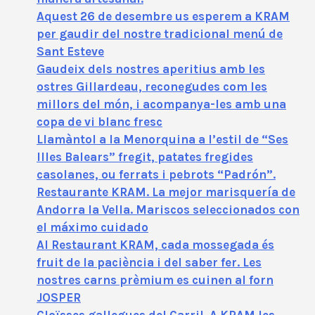
Aquest 26 de desembre us esperem a KRAM
per gaudir del nostre tradicional menú de
Sant Esteve
Gaudeix dels nostres aperitius amb les
ostres Gillardeau, reconegudes com les
millors del món, i acompanya-les amb una
copa de vi blanc fresc
Llamàntol a la Menorquina a l’estil de “Ses
Illes Balears” fregit, patates fregides
casolanes, ou ferrats i pebrots “Padrón”.
Restaurante KRAM. La mejor marisquería de
Andorra la Vella. Mariscos seleccionados con
el máximo cuidado
Al Restaurant KRAM, cada mossegada és
fruit de la paciència i del saber fer. Les
nostres carns prèmium es cuinen al forn
JOSPER
Cloïsses gallegues del Carril. A KRAM les