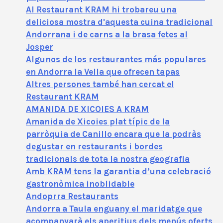
Al Restaurant KRAM hi trobareu una
deliciosa mostra d'aquesta cuina tradicional
Andorrana i de carns a la brasa fetes al
Josper
Algunos de los restaurantes más populares
en Andorra la Vella que ofrecen tapas
Altres persones també han cercat el
Restaurant KRAM
AMANIDA DE XICOIES A KRAM
Amanida de Xicoies plat típic de la
parròquia de Canillo encara que la podràs
degustar en restaurants i bordes
tradicionals de tota la nostra geografia
Amb KRAM tens la garantia d’una celebració
gastronòmica inoblidable
Andoprra Restaurants
Andorra a Taula enguany el maridatge que
acompanyarà els aperitius dels menús oferts