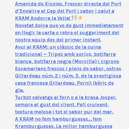
Amanida de Xicoies. Frescor directa del Port
d’Envalira al Cap del Port i sabor i salut a
KRAM Andorra la Vella!
Novetat dolça que ve de gust immediatament
en llegir la carta o rebre el suggeriment del
nostre equip des del primer instant.
Avui al KRAM: un clàssic de la cuina
tradicional — Tripes amb xoriço, botifarra
blanca, botifarra negra (Morcilla) i cigrons
Escamarlans frescos i plens de sabor, ostres
Gillardeau núm. 2 i núm. 3, de la prestigiosa
casa francesa Gillardeau. Pernil ibèric de
gla.
Turbot salvatge al forn o a la brasa Josper,
sempre al gust del client. Pell cruixent,
textura melosa i tot el sabor pur del mar.
A KRAM no fem hamburgueses… fem
Kramburgueses. La millor hamburguesa