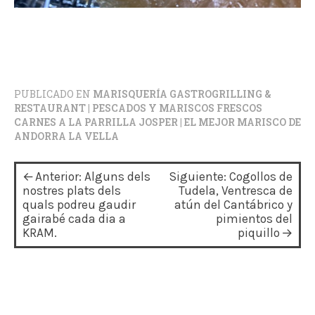
PUBLICADO EN
MARISQUERÍA GASTROGRILLING &
RESTAURANT | PESCADOS Y MARISCOS FRESCOS
CARNES A LA PARRILLA JOSPER | EL MEJOR MARISCO DE
ANDORRA LA VELLA
N
Anterior:
Alguns dels
Siguiente:
Cogollos de
a
nostres plats dels
Tudela, Ventresca de
quals podreu gaudir
atún del Cantábrico y
v
gairabé cada dia a
pimientos del
KRAM.
piquillo
e
g
a