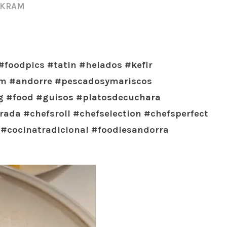
AKRAM
foodpics #tatin #helados #kefir
am #andorre #pescadosymariscos
ing #food #guisos #platosdecuchara
da #chefsroll #chefselection #chefsperfect
 #cocinatradicional #foodiesandorra