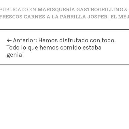
PUBLICADO EN
MARISQUERÍA GASTROGRILLING &
FRESCOS CARNES A LA PARRILLA JOSPER | EL M
N
Anterior:
Hemos disfrutado con todo.
Todo lo que hemos comido estaba
a
genial
v
e
g
a