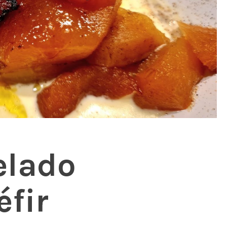
elado
éfir