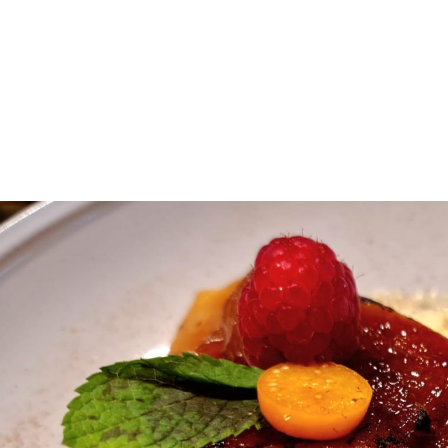
s, mariscos y carnes prémium
rant Andorra