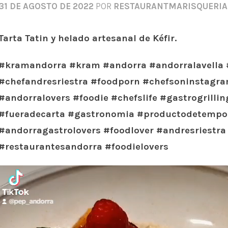
31 DE AGOSTO DE 2022
POR
RESTAURANTMARISQUERI
Tarta Tatin y helado artesanal de Kéfir.
#kramandorra #kram #andorra #andorralavella #
#chefandresriestra #foodporn #chefsoninstagr
#andorralovers #foodie #chefslife #gastrogrill
#fueradecarta #gastronomia #productodetempora
#andorragastrolovers #foodlover #andresriestra
#restaurantesandorra #foodielovers
R
e
p
r