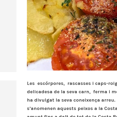
Les escórpores, rascasses i caps-roig
delicadesa de la seva carn, ferma i m
ha divulgat la seva coneixença arreu.
s’anomenen aquests peixos a la Costa
amunt fins a dalt de tot de la Costa 