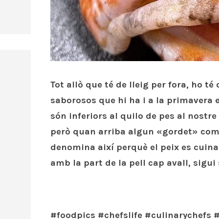
Tot allò que té de lleig per fora, ho t
saborosos que hi ha i a la primavera
són inferiors al quilo de pes al nostre
però quan arriba algun «gordet» com a
denomina així perquè el peix es cuina 
amb la part de la pell cap avall, sigui 
#foodpics #chefslife #culinarychefs