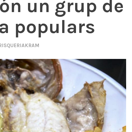
són un grup de
ça populars
RISQUERIAKRAM