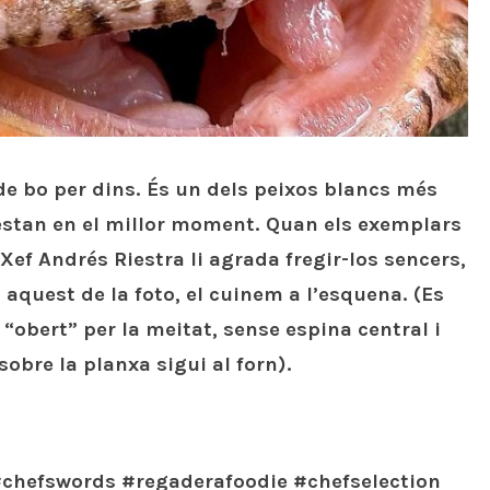
é de bo per dins. És un dels peixos blancs més
 estan en el millor moment. Quan els exemplars
 Xef Andrés Riestra li agrada fregir-los sencers,
quest de la foto, el cuinem a l’esquena. (Es
“obert” per la meitat, sense espina central i
sobre la planxa sigui al forn).
 #chefswords #regaderafoodie #chefselection