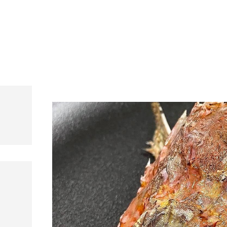
s, mariscos y carnes prémium
rant Andorra