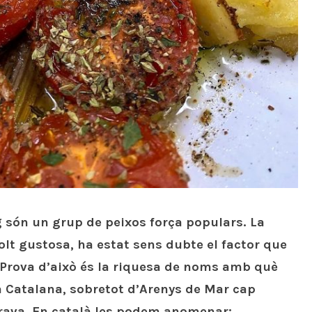
 són un grup de peixos força populars. La
olt gustosa, ha estat sens dubte el factor que
 Prova d’això és la riquesa de noms amb què
 Catalana, sobretot d’Arenys de Mar cap
Brava. En català les podem anomenar: