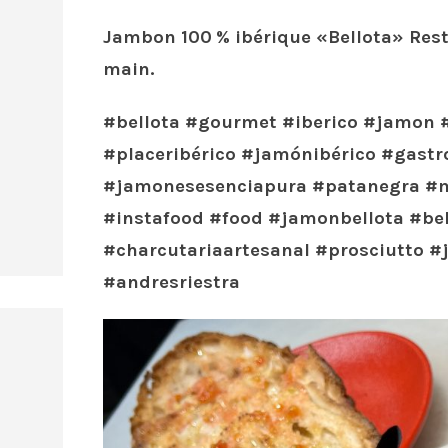
Jambon 100 % ibérique «Bellota» Res
main.
#bellota #gourmet #iberico #jamon 
#placeribérico #jamónibérico #gast
#jamonesesenciapura #patanegra #m
#instafood #food #jamonbellota #be
#charcutariaartesanal #prosciutto #
#andresriestra