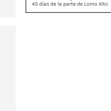
a
45 días de la parte de Lomo Alto
v
e
g
a
c
i
ó