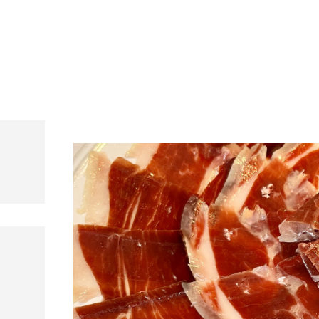
s, mariscos y carnes prémium
rant Andorra