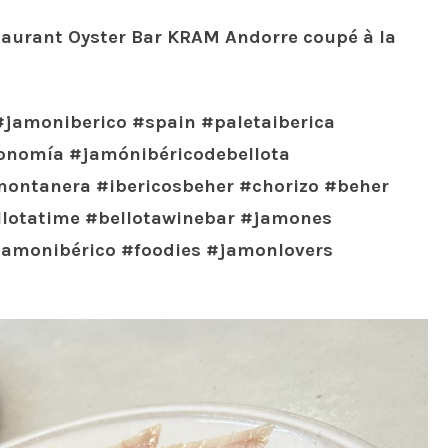
taurant Oyster Bar KRAM Andorre coupé à la
#jamoniberico #spain #paletaiberica
ronomía #jamónibéricodebellota
ontanera #ibericosbeher #chorizo #beher
llotatime #bellotawinebar #jamones
jamonibérico #foodies #jamonlovers