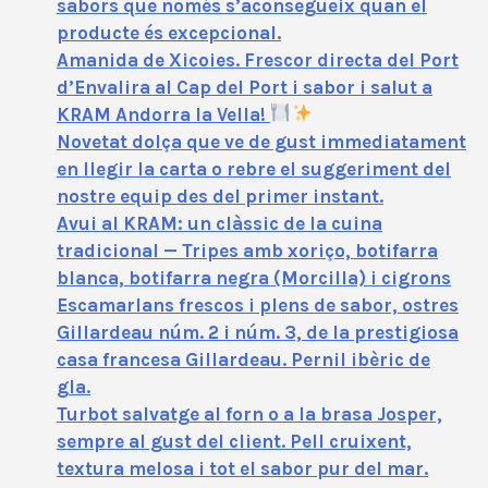
sabors que només s’aconsegueix quan el
producte és excepcional.
Amanida de Xicoies. Frescor directa del Port
d’Envalira al Cap del Port i sabor i salut a
KRAM Andorra la Vella!
Novetat dolça que ve de gust immediatament
en llegir la carta o rebre el suggeriment del
nostre equip des del primer instant.
Avui al KRAM: un clàssic de la cuina
tradicional — Tripes amb xoriço, botifarra
blanca, botifarra negra (Morcilla) i cigrons
Escamarlans frescos i plens de sabor, ostres
Gillardeau núm. 2 i núm. 3, de la prestigiosa
casa francesa Gillardeau. Pernil ibèric de
gla.
Turbot salvatge al forn o a la brasa Josper,
sempre al gust del client. Pell cruixent,
textura melosa i tot el sabor pur del mar.