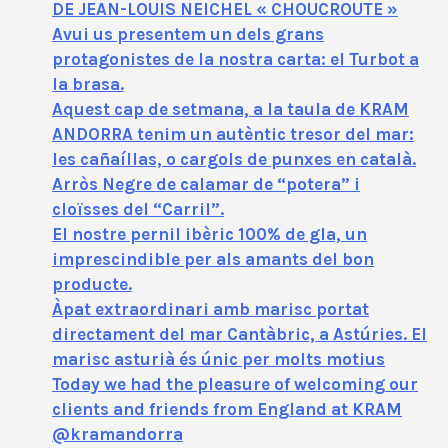
DE JEAN-LOUIS NEICHEL « CHOUCROUTE »
Avui us presentem un dels grans
protagonistes de la nostra carta: el Turbot a
la brasa.
Aquest cap de setmana, a la taula de KRAM
ANDORRA tenim un autèntic tresor del mar:
les cañaíllas, o cargols de punxes en català.
Arròs Negre de calamar de “potera” i
cloïsses del “Carril”.
El nostre pernil ibèric 100% de gla, un
imprescindible per als amants del bon
producte.
Àpat extraordinari amb marisc portat
directament del mar Cantàbric, a Astúries. El
marisc asturià és únic per molts motius
Today we had the pleasure of welcoming our
clients and friends from England at KRAM
@kramandorra