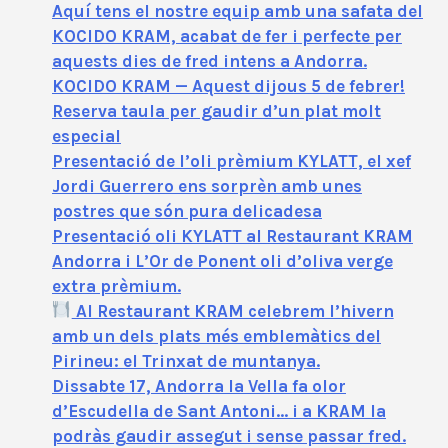
Aquí tens el nostre equip amb una safata del
KOCIDO KRAM, acabat de fer i perfecte per
aquests dies de fred intens a Andorra.
KOCIDO KRAM — Aquest dijous 5 de febrer!
Reserva taula per gaudir d’un plat molt
especial
Presentació de l’oli prèmium KYLATT, el xef
Jordi Guerrero ens sorprèn amb unes
postres que són pura delicadesa
Presentació oli KYLATT al Restaurant KRAM
Andorra i L’Or de Ponent oli d’oliva verge
extra prèmium.
Al Restaurant KRAM celebrem l’hivern
amb un dels plats més emblemàtics del
Pirineu: el Trinxat de muntanya.
Dissabte 17, Andorra la Vella fa olor
d’Escudella de Sant Antoni… i a KRAM la
podràs gaudir assegut i sense passar fred.