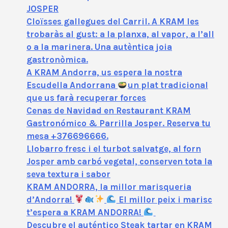
JOSPER
Cloïsses gallegues del Carril. A KRAM les
trobaràs al gust: a la planxa, al vapor, a l’all
o a la marinera. Una autèntica joia
gastronòmica.
A KRAM Andorra, us espera la nostra
Escudella Andorrana
un plat tradicional
que us farà recuperar forces
Cenas de Navidad en Restaurant KRAM
Gastronómico & Parrilla Josper. Reserva tu
mesa +376696666.
Llobarro fresc i el turbot salvatge, al forn
Josper amb carbó vegetal, conserven tota la
seva textura i sabor
KRAM ANDORRA, la millor marisqueria
d’Andorra!
El millor peix i marisc
t’espera a KRAM ANDORRA!
Descubre el auténtico Steak tartar en KRAM