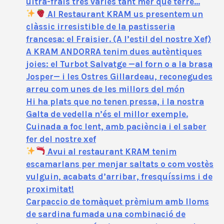
ultra-frais très variés tant mer que terre…
Al Restaurant KRAM us presentem un
clàssic irresistible de la pastisseria
francesa: el Fraisier. (A l’estil del nostre Xef)
A KRAM ANDORRA tenim dues autèntiques
joies: el Turbot Salvatge —al forn o a la brasa
Josper— i les Ostres Gillardeau, reconegudes
arreu com unes de les millors del món
Hi ha plats que no tenen pressa, i la nostra
Galta de vedella n’és el millor exemple.
Cuinada a foc lent, amb paciència i el saber
fer del nostre xef
Avui al restaurant KRAM tenim
escamarlans per menjar saltats o com vostès
vulguin, acabats d’arribar, fresquíssims i de
proximitat!
Carpaccio de tomàquet prèmium amb lloms
de sardina fumada una combinació de