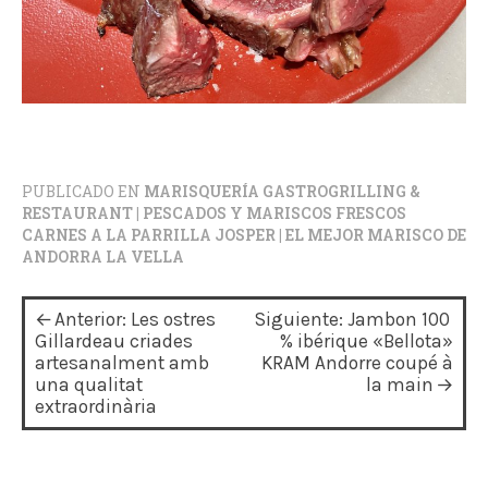
PUBLICADO EN
MARISQUERÍA GASTROGRILLING &
RESTAURANT | PESCADOS Y MARISCOS FRESCOS
CARNES A LA PARRILLA JOSPER | EL MEJOR MARISCO DE
ANDORRA LA VELLA
N
Anterior:
Les ostres
Siguiente:
Jambon 100
a
Gillardeau criades
% ibérique «Bellota»
artesanalment amb
KRAM Andorre coupé à
v
una qualitat
la main
extraordinària
e
g