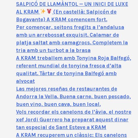
SALPICÓ DE LLAMÀNTOL — UN INICI DE LUXE
AL KRAM
(En castellà: Salpicón de
Bogavante) A KRAM comencem fort.
Per començar, seitons fregits a l’andalusa
amb un arrebossat exquisit. Calamar de
platja saltat amb camagrocs. Completem la
tria amb un turbot a la brasa
A KRAM treballem amb Tonyina Roja Balfegó,
referent mundial de tonyina fresca d’alta
qualitat. Tàrtar de tonyina Balfegó amb
alvocat
Las mejores reseñas de restaurantes de
Andorra la Vella. Buena carne, buen pescado,
buen vino, buen cava, buen local.
Vols recordar els canelons de l’àvia, el nostre
xef Jordi Guerrero ha preparat aquest dinar
tan especial de Sant Esteve a KRAM
A KRAM recuperem un clàssic: Els canelons