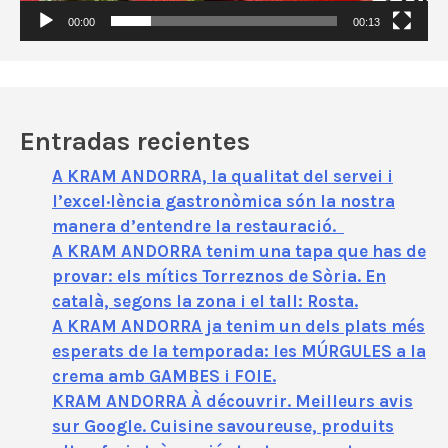
í
00:00
00:13
d
e
o
Entradas recientes
A KRAM ANDORRA, la qualitat del servei i
l’excel·lència gastronòmica són la nostra
manera d’entendre la restauració.
A KRAM ANDORRA tenim una tapa que has de
provar: els mítics Torreznos de Sòria. En
català, segons la zona i el tall: Rosta.
A KRAM ANDORRA ja tenim un dels plats més
esperats de la temporada: les MÚRGULES a la
crema amb GAMBES i FOIE.
KRAM ANDORRA À découvrir. Meilleurs avis
sur Google. Cuisine savoureuse, produits