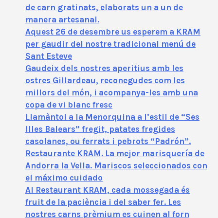
de carn gratinats, elaborats un a un de
manera artesanal.
Aquest 26 de desembre us esperem a KRAM
per gaudir del nostre tradicional menú de
Sant Esteve
Gaudeix dels nostres aperitius amb les
ostres Gillardeau, reconegudes com les
millors del món, i acompanya-les amb una
copa de vi blanc fresc
Llamàntol a la Menorquina a l’estil de “Ses
Illes Balears” fregit, patates fregides
casolanes, ou ferrats i pebrots “Padrón”.
Restaurante KRAM. La mejor marisquería de
Andorra la Vella. Mariscos seleccionados con
el máximo cuidado
Al Restaurant KRAM, cada mossegada és
fruit de la paciència i del saber fer. Les
nostres carns prèmium es cuinen al forn