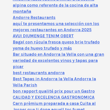
alpina como referente de la cocina de alta
montaña
Andorre Restaurants
aquí te presentamos una selección con los
mejores restaurantes en Andorra 2025
AVUI DIUMENGE TENIM OBERT
Bagel con rúcula fresca queso brie trufado
yema de huevo trufado y más
Bar situado en Andorra la Vella con una gran
variedad de excelentes vinos y tapas para
picar
best restaurants andorra
Best Tapas in Andorra la Vella Andorra la
Vella Parish
bon rapport qualité prix pour un Gastro
CALIDAD Y EXCELENCIA GASTRONOMICA
Carn prèmium preparada a casa Cuita al
Josper que li dona aquell toc fumat