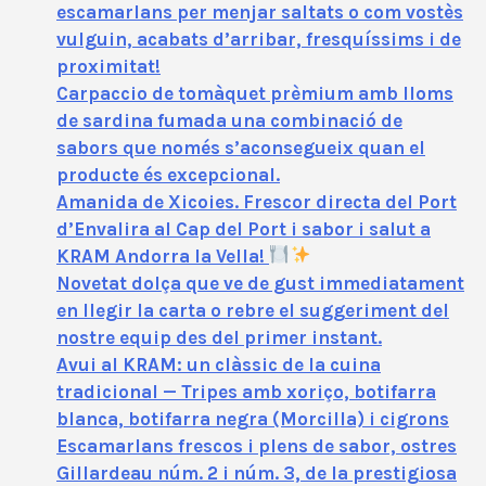
escamarlans per menjar saltats o com vostès
vulguin, acabats d’arribar, fresquíssims i de
proximitat!
Carpaccio de tomàquet prèmium amb lloms
de sardina fumada una combinació de
sabors que només s’aconsegueix quan el
producte és excepcional.
Amanida de Xicoies. Frescor directa del Port
d’Envalira al Cap del Port i sabor i salut a
KRAM Andorra la Vella!
Novetat dolça que ve de gust immediatament
en llegir la carta o rebre el suggeriment del
nostre equip des del primer instant.
Avui al KRAM: un clàssic de la cuina
tradicional — Tripes amb xoriço, botifarra
blanca, botifarra negra (Morcilla) i cigrons
Escamarlans frescos i plens de sabor, ostres
Gillardeau núm. 2 i núm. 3, de la prestigiosa