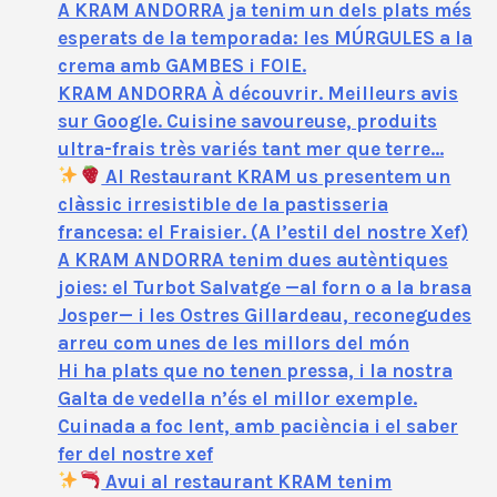
A KRAM ANDORRA ja tenim un dels plats més
esperats de la temporada: les MÚRGULES a la
crema amb GAMBES i FOIE.
KRAM ANDORRA À découvrir. Meilleurs avis
sur Google. Cuisine savoureuse, produits
ultra-frais très variés tant mer que terre…
Al Restaurant KRAM us presentem un
clàssic irresistible de la pastisseria
francesa: el Fraisier. (A l’estil del nostre Xef)
A KRAM ANDORRA tenim dues autèntiques
joies: el Turbot Salvatge —al forn o a la brasa
Josper— i les Ostres Gillardeau, reconegudes
arreu com unes de les millors del món
Hi ha plats que no tenen pressa, i la nostra
Galta de vedella n’és el millor exemple.
Cuinada a foc lent, amb paciència i el saber
fer del nostre xef
Avui al restaurant KRAM tenim