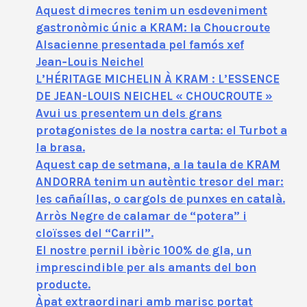
Aquest dimecres tenim un esdeveniment
gastronòmic únic a KRAM: la Choucroute
Alsacienne presentada pel famós xef
Jean‑Louis Neichel
L’HÉRITAGE MICHELIN À KRAM : L’ESSENCE
DE JEAN-LOUIS NEICHEL « CHOUCROUTE »
Avui us presentem un dels grans
protagonistes de la nostra carta: el Turbot a
la brasa.
Aquest cap de setmana, a la taula de KRAM
ANDORRA tenim un autèntic tresor del mar:
les cañaíllas, o cargols de punxes en català.
Arròs Negre de calamar de “potera” i
cloïsses del “Carril”.
El nostre pernil ibèric 100% de gla, un
imprescindible per als amants del bon
producte.
Àpat extraordinari amb marisc portat