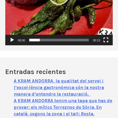
o
r
d
e
v
í
00:00
00:13
d
e
o
Entradas recientes
A KRAM ANDORRA, la qualitat del servei i
l’excel·lència gastronòmica són la nostra
manera d’entendre la restauració.
A KRAM ANDORRA tenim una tapa que has de
provar: els mítics Torreznos de Sòria. En
català, segons la zona i el tall: Rosta.