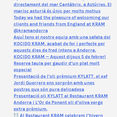
directament del mar Cantàbric, a Astúries. El
marisc asturià és únic per molts motius
Today we had the pleasure of welcoming our
clients and friends from England at KRAM
@kramandorra
Aquí tens el nostre equip amb una safata del
KOCIDO KRAM, acabat de fer i perfecte per
aquests dies de fred intens a Andorra.
KOCIDO KRAM — Aquest dijous 5 de febrer!
Reserva taula per gaudir d’un plat molt
especial
Presentació de l’oli prèmium KYLATT, el xef
Jordi Guerrero ens sorprèn amb unes
postres que són pura delicadesa
Presentació oli KYLATT al Restaurant KRAM
Andorra i L’Or de Ponent oli d’oliva verge
extra prèmium.
Al Restaurant KRAM celebrem l’hivern