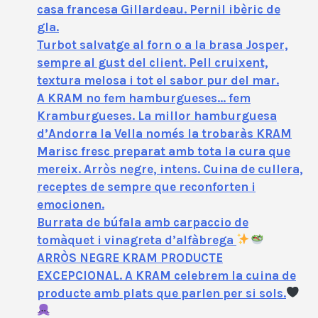
casa francesa Gillardeau. Pernil ibèric de
gla.
Turbot salvatge al forn o a la brasa Josper,
sempre al gust del client. Pell cruixent,
textura melosa i tot el sabor pur del mar.
A KRAM no fem hamburgueses… fem
Kramburgueses. La millor hamburguesa
d’Andorra la Vella només la trobaràs KRAM
Marisc fresc preparat amb tota la cura que
mereix. Arròs negre, intens. Cuina de cullera,
receptes de sempre que reconforten i
emocionen.
Burrata de búfala amb carpaccio de
tomàquet i vinagreta d’alfàbrega
ARRÒS NEGRE KRAM PRODUCTE
EXCEPCIONAL. A KRAM celebrem la cuina de
producte amb plats que parlen per si sols.