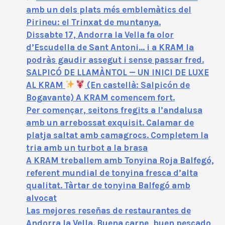
amb un dels plats més emblemàtics del
Pirineu: el Trinxat de muntanya.
Dissabte 17, Andorra la Vella fa olor
d’Escudella de Sant Antoni… i a KRAM la
podràs gaudir assegut i sense passar fred.
SALPICÓ DE LLAMÀNTOL — UN INICI DE LUXE
AL KRAM
(En castellà: Salpicón de
Bogavante) A KRAM comencem fort.
Per començar, seitons fregits a l’andalusa
amb un arrebossat exquisit. Calamar de
platja saltat amb camagrocs. Completem la
tria amb un turbot a la brasa
A KRAM treballem amb Tonyina Roja Balfegó,
referent mundial de tonyina fresca d’alta
qualitat. Tàrtar de tonyina Balfegó amb
alvocat
Las mejores reseñas de restaurantes de
Andorra la Vella. Buena carne, buen pescado,