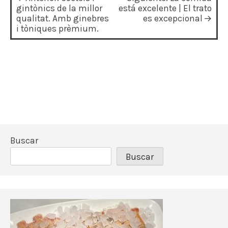
a
gintònics de la millor
está excelente | El trato
qualitat. Amb ginebres
es excepcional
v
i tòniques prèmium.
e
g
a
c
i
ó
Buscar
n
Buscar
d
e
e
n