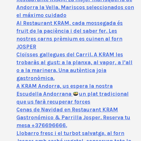
Andorra la Vella. Mariscos seleccionados con
el máximo cuidado
Al Restaurant KRAM, cada mossegada és
fruit de la paciència i del saber fer. Les
nostres carns prèmium es cuinen al forn
JOSPER
Cloïsses gallegues del Carril. A KRAM les
trobaràs al gust: a la planxa, al vapor, a l’all
o a la marinera. Una autèntica joia
gastronòmica.
A KRAM Andorra, us espera la nostra
Escudella Andorrana
un plat tradicional
que us farà recuperar forces
Cenas de Navidad en Restaurant KRAM
Gastronómico & Parrilla Josper. Reserva tu
mesa +376696666.
Llobarro fresc i el turbot salvatge, al forn
Josper amb carbó vegetal, conserven tota la