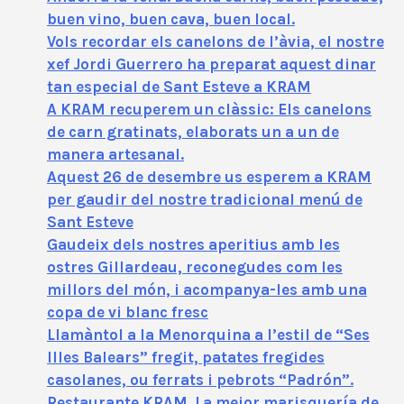
buen vino, buen cava, buen local.
Vols recordar els canelons de l’àvia, el nostre
xef Jordi Guerrero ha preparat aquest dinar
tan especial de Sant Esteve a KRAM
A KRAM recuperem un clàssic: Els canelons
de carn gratinats, elaborats un a un de
manera artesanal.
Aquest 26 de desembre us esperem a KRAM
per gaudir del nostre tradicional menú de
Sant Esteve
Gaudeix dels nostres aperitius amb les
ostres Gillardeau, reconegudes com les
millors del món, i acompanya-les amb una
copa de vi blanc fresc
Llamàntol a la Menorquina a l’estil de “Ses
Illes Balears” fregit, patates fregides
casolanes, ou ferrats i pebrots “Padrón”.
Restaurante KRAM. La mejor marisquería de