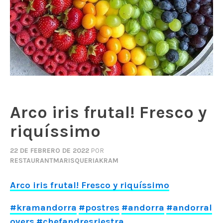
Arco iris frutal! Fresco y
riquíssimo
22 DE FEBRERO DE 2022
POR
RESTAURANTMARISQUERIAKRAM
Arco iris frutal! Fresco y riquíssimo
#kramandorra
#postres
#andorra
#andorral
overs
#chefandresriestra