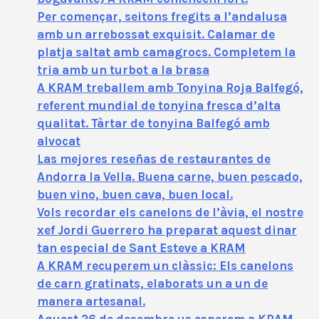
Per començar, seitons fregits a l’andalusa
amb un arrebossat exquisit. Calamar de
platja saltat amb camagrocs. Completem la
tria amb un turbot a la brasa
A KRAM treballem amb Tonyina Roja Balfegó,
referent mundial de tonyina fresca d’alta
qualitat. Tàrtar de tonyina Balfegó amb
alvocat
Las mejores reseñas de restaurantes de
Andorra la Vella. Buena carne, buen pescado,
buen vino, buen cava, buen local.
Vols recordar els canelons de l’àvia, el nostre
xef Jordi Guerrero ha preparat aquest dinar
tan especial de Sant Esteve a KRAM
A KRAM recuperem un clàssic: Els canelons
de carn gratinats, elaborats un a un de
manera artesanal.