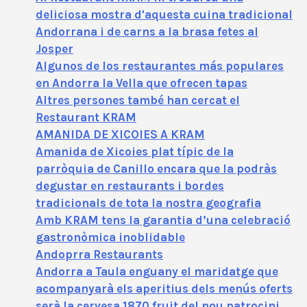
deliciosa mostra d'aquesta cuina tradicional
Andorrana i de carns a la brasa fetes al
Josper
Algunos de los restaurantes más populares
en Andorra la Vella que ofrecen tapas
Altres persones també han cercat el
Restaurant KRAM
AMANIDA DE XICOIES A KRAM
Amanida de Xicoies plat típic de la
parròquia de Canillo encara que la podràs
degustar en restaurants i bordes
tradicionals de tota la nostra geografia
Amb KRAM tens la garantia d’una celebració
gastronòmica inoblidable
Andoprra Restaurants
Andorra a Taula enguany el maridatge que
acompanyarà els aperitius dels menús oferts
serà la cervesa 1870 fruit del nou patrocini