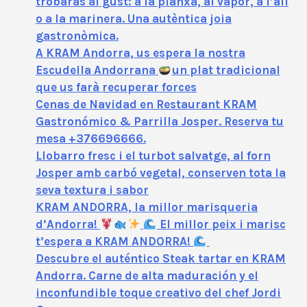
trobaràs al gust: a la planxa, al vapor, a l’all
o a la marinera. Una autèntica joia
gastronòmica.
A KRAM Andorra, us espera la nostra
Escudella Andorrana
un plat tradicional
que us farà recuperar forces
Cenas de Navidad en Restaurant KRAM
Gastronómico & Parrilla Josper. Reserva tu
mesa +376696666.
Llobarro fresc i el turbot salvatge, al forn
Josper amb carbó vegetal, conserven tota la
seva textura i sabor
KRAM ANDORRA, la millor marisqueria
d’Andorra!
El millor peix i marisc
t’espera a KRAM ANDORRA!
Descubre el auténtico Steak tartar en KRAM
Andorra. Carne de alta maduración y el
inconfundible toque creativo del chef Jordi