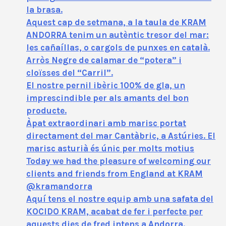
la brasa.
Aquest cap de setmana, a la taula de KRAM
ANDORRA tenim un autèntic tresor del mar:
les cañaíllas, o cargols de punxes en català.
Arròs Negre de calamar de “potera” i
cloïsses del “Carril”.
El nostre pernil ibèric 100% de gla, un
imprescindible per als amants del bon
producte.
Àpat extraordinari amb marisc portat
directament del mar Cantàbric, a Astúries. El
marisc asturià és únic per molts motius
Today we had the pleasure of welcoming our
clients and friends from England at KRAM
@kramandorra
Aquí tens el nostre equip amb una safata del
KOCIDO KRAM, acabat de fer i perfecte per
aquests dies de fred intens a Andorra.