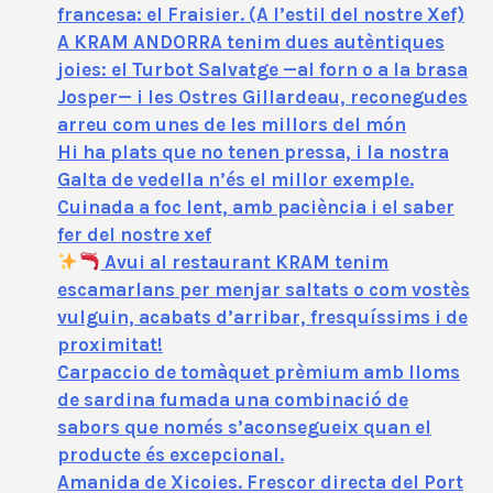
francesa: el Fraisier. (A l’estil del nostre Xef)
A KRAM ANDORRA tenim dues autèntiques
joies: el Turbot Salvatge —al forn o a la brasa
Josper— i les Ostres Gillardeau, reconegudes
arreu com unes de les millors del món
Hi ha plats que no tenen pressa, i la nostra
Galta de vedella n’és el millor exemple.
Cuinada a foc lent, amb paciència i el saber
fer del nostre xef
Avui al restaurant KRAM tenim
escamarlans per menjar saltats o com vostès
vulguin, acabats d’arribar, fresquíssims i de
proximitat!
Carpaccio de tomàquet prèmium amb lloms
de sardina fumada una combinació de
sabors que només s’aconsegueix quan el
producte és excepcional.
Amanida de Xicoies. Frescor directa del Port