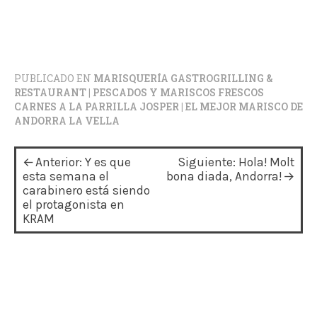
PUBLICADO EN
MARISQUERÍA GASTROGRILLING &
RESTAURANT | PESCADOS Y MARISCOS FRESCOS
CARNES A LA PARRILLA JOSPER | EL MEJOR MARISCO DE
ANDORRA LA VELLA
N
Anterior:
Y es que
Siguiente:
Hola! Molt
a
esta semana el
bona diada, Andorra!
carabinero está siendo
v
el protagonista en
KRAM
e
g
a
c