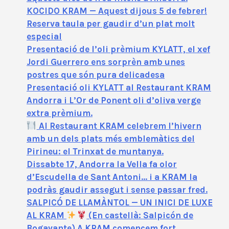
KOCIDO KRAM — Aquest dijous 5 de febrer!
Reserva taula per gaudir d’un plat molt
especial
Presentació de l’oli prèmium KYLATT, el xef
Jordi Guerrero ens sorprèn amb unes
postres que són pura delicadesa
Presentació oli KYLATT al Restaurant KRAM
Andorra i L’Or de Ponent oli d’oliva verge
extra prèmium.
Al Restaurant KRAM celebrem l’hivern
amb un dels plats més emblemàtics del
Pirineu: el Trinxat de muntanya.
Dissabte 17, Andorra la Vella fa olor
d’Escudella de Sant Antoni… i a KRAM la
podràs gaudir assegut i sense passar fred.
SALPICÓ DE LLAMÀNTOL — UN INICI DE LUXE
AL KRAM
(En castellà: Salpicón de
Bogavante) A KRAM comencem fort.