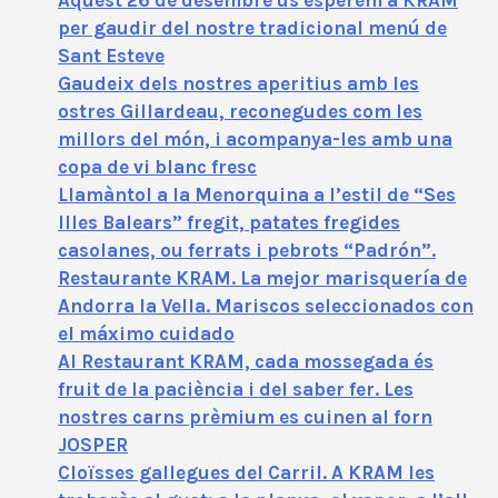
Aquest 26 de desembre us esperem a KRAM
per gaudir del nostre tradicional menú de
Sant Esteve
Gaudeix dels nostres aperitius amb les
ostres Gillardeau, reconegudes com les
millors del món, i acompanya-les amb una
copa de vi blanc fresc
Llamàntol a la Menorquina a l’estil de “Ses
Illes Balears” fregit, patates fregides
casolanes, ou ferrats i pebrots “Padrón”.
Restaurante KRAM. La mejor marisquería de
Andorra la Vella. Mariscos seleccionados con
el máximo cuidado
Al Restaurant KRAM, cada mossegada és
fruit de la paciència i del saber fer. Les
nostres carns prèmium es cuinen al forn
JOSPER
Cloïsses gallegues del Carril. A KRAM les