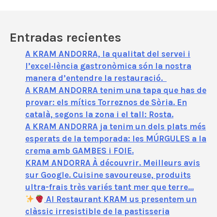
e
o
Entradas recientes
A KRAM ANDORRA, la qualitat del servei i
l’excel·lència gastronòmica són la nostra
manera d’entendre la restauració.
A KRAM ANDORRA tenim una tapa que has de
provar: els mítics Torreznos de Sòria. En
català, segons la zona i el tall: Rosta.
A KRAM ANDORRA ja tenim un dels plats més
esperats de la temporada: les MÚRGULES a la
crema amb GAMBES i FOIE.
KRAM ANDORRA À découvrir. Meilleurs avis
sur Google. Cuisine savoureuse, produits
ultra-frais très variés tant mer que terre…
Al Restaurant KRAM us presentem un
clàssic irresistible de la pastisseria