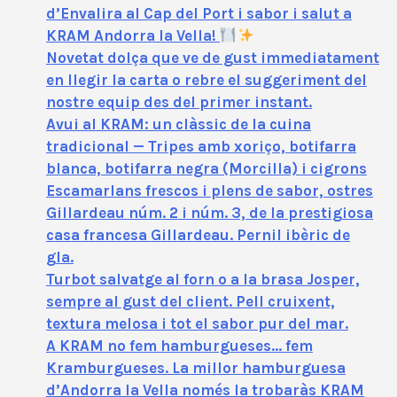
d’Envalira al Cap del Port i sabor i salut a
KRAM Andorra la Vella!
Novetat dolça que ve de gust immediatament
en llegir la carta o rebre el suggeriment del
nostre equip des del primer instant.
Avui al KRAM: un clàssic de la cuina
tradicional — Tripes amb xoriço, botifarra
blanca, botifarra negra (Morcilla) i cigrons
Escamarlans frescos i plens de sabor, ostres
Gillardeau núm. 2 i núm. 3, de la prestigiosa
casa francesa Gillardeau. Pernil ibèric de
gla.
Turbot salvatge al forn o a la brasa Josper,
sempre al gust del client. Pell cruixent,
textura melosa i tot el sabor pur del mar.
A KRAM no fem hamburgueses… fem
Kramburgueses. La millor hamburguesa
d’Andorra la Vella només la trobaràs KRAM