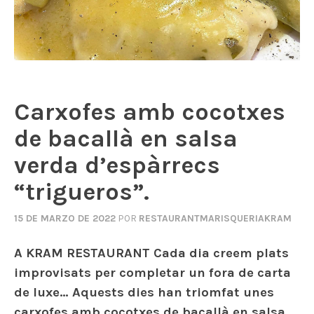
Carxofes amb cocotxes
de bacallà en salsa
verda d’espàrrecs
“trigueros”.
15 DE MARZO DE 2022
POR
RESTAURANTMARISQUERIAKRAM
A KRAM RESTAURANT Cada dia creem plats
improvisats ​​per completar un fora de carta
de luxe… Aquests dies han triomfat unes
carxofes amb cocotxes de bacallà en salsa