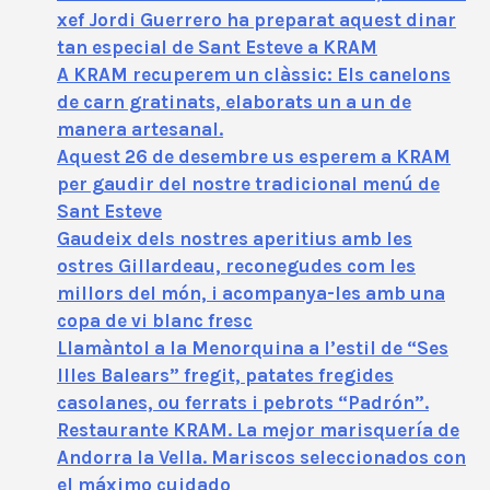
xef Jordi Guerrero ha preparat aquest dinar
tan especial de Sant Esteve a KRAM
A KRAM recuperem un clàssic: Els canelons
de carn gratinats, elaborats un a un de
manera artesanal.
Aquest 26 de desembre us esperem a KRAM
per gaudir del nostre tradicional menú de
Sant Esteve
Gaudeix dels nostres aperitius amb les
ostres Gillardeau, reconegudes com les
millors del món, i acompanya-les amb una
copa de vi blanc fresc
Llamàntol a la Menorquina a l’estil de “Ses
Illes Balears” fregit, patates fregides
casolanes, ou ferrats i pebrots “Padrón”.
Restaurante KRAM. La mejor marisquería de
Andorra la Vella. Mariscos seleccionados con
el máximo cuidado