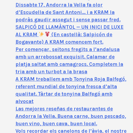
Dissabte 17, Andorra la Vella fa olor
d’Escudella de Sant Antoni… i a KRAM la
podràs gaudir assegut i sense passar fred.
SALPICÓ DE LLAMÀNTOL — UN INICI DE LUXE
AL KRAM
(En castellà: Salpicón de
Bogavante) A KRAM comencem fort.
Per començar, seitons fregits a l’andalusa
amb un arrebossat exquisit. Calamar de
platja saltat amb camagrocs. Completem la
tria amb un turbot a la brasa
A KRAM treballem amb Tonyina Roja Balfegó,
referent mundial de tonyina fresca d’alta
qualitat. Tàrtar de tonyina Balfegó amb
alvocat
Las mejores reseñas de restaurantes de
Andorra la Vella. Buena carne, buen pescado,
buen vino, buen cava, buen local.
Vols recordar els canelons de l’àvia, el nostre