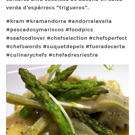
verda d’espàrrecs “trigueros”.
#kram #kramandorra #andorralavella
#pescadosymariscos #foodpics
#seafoodlover #chefselection #chefsperfect
#chefswords #suquetdepeix #fueradecarta
#culinarychefs #chefadresriestra