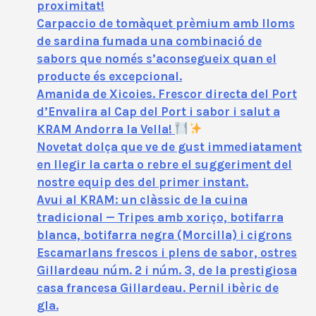
proximitat!
Carpaccio de tomàquet prèmium amb lloms
de sardina fumada una combinació de
sabors que només s’aconsegueix quan el
producte és excepcional.
Amanida de Xicoies. Frescor directa del Port
d’Envalira al Cap del Port i sabor i salut a
KRAM Andorra la Vella!
Novetat dolça que ve de gust immediatament
en llegir la carta o rebre el suggeriment del
nostre equip des del primer instant.
Avui al KRAM: un clàssic de la cuina
tradicional — Tripes amb xoriço, botifarra
blanca, botifarra negra (Morcilla) i cigrons
Escamarlans frescos i plens de sabor, ostres
Gillardeau núm. 2 i núm. 3, de la prestigiosa
casa francesa Gillardeau. Pernil ibèric de
gla.