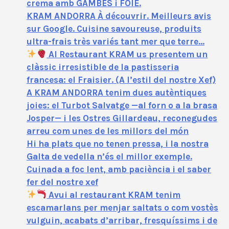
crema amb GAMBES i FOIE.
KRAM ANDORRA À découvrir. Meilleurs avis
sur Google. Cuisine savoureuse, produits
ultra-frais très variés tant mer que terre…
Al Restaurant KRAM us presentem un
clàssic irresistible de la pastisseria
francesa: el Fraisier. (A l’estil del nostre Xef)
A KRAM ANDORRA tenim dues autèntiques
joies: el Turbot Salvatge —al forn o a la brasa
Josper— i les Ostres Gillardeau, reconegudes
arreu com unes de les millors del món
Hi ha plats que no tenen pressa, i la nostra
Galta de vedella n’és el millor exemple.
Cuinada a foc lent, amb paciència i el saber
fer del nostre xef
Avui al restaurant KRAM tenim
escamarlans per menjar saltats o com vostès
vulguin, acabats d’arribar, fresquíssims i de