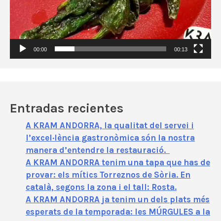
d
e
v
í
00:00
00:13
d
e
o
Entradas recientes
A KRAM ANDORRA, la qualitat del servei i
l’excel·lència gastronòmica són la nostra
manera d’entendre la restauració.
A KRAM ANDORRA tenim una tapa que has de
provar: els mítics Torreznos de Sòria. En
català, segons la zona i el tall: Rosta.
A KRAM ANDORRA ja tenim un dels plats més
esperats de la temporada: les MÚRGULES a la