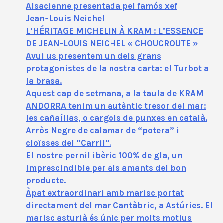
Alsacienne presentada pel famós xef
Jean‑Louis Neichel
L’HÉRITAGE MICHELIN À KRAM : L’ESSENCE
DE JEAN-LOUIS NEICHEL « CHOUCROUTE »
Avui us presentem un dels grans
protagonistes de la nostra carta: el Turbot a
la brasa.
Aquest cap de setmana, a la taula de KRAM
ANDORRA tenim un autèntic tresor del mar:
les cañaíllas, o cargols de punxes en català.
Arròs Negre de calamar de “potera” i
cloïsses del “Carril”.
El nostre pernil ibèric 100% de gla, un
imprescindible per als amants del bon
producte.
Àpat extraordinari amb marisc portat
directament del mar Cantàbric, a Astúries. El
marisc asturià és únic per molts motius