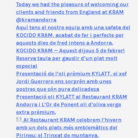
Today we had the pleasure of welcoming our
clients and friends from England at KRAM
@kramandorra
Aquí tens el nostre equip amb una safata del
KOCIDO KRAM, acabat de fer i perfecte per
aquests dies de fred intens a Andorra.
KOCIDO KRAM — Aquest dijous 5 de febrer!
Reserva taula per gaudir d’un plat molt
especial
Presentació de l’oli prèmium KYLATT, el xef
Jordi Guerrero ens sorprèn amb unes
postres que són pura delicadesa
Presentació oli KYLATT al Restaurant KRAM
Andorra i L’Or de Ponent oli d’oliva verge
extra prèmium.
Al Restaurant KRAM celebrem l’hivern
amb un dels plats més emblemàtics del
Pirineu: el Trinxat de muntanya.