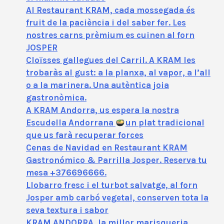
Al Restaurant KRAM, cada mossegada és
fruit de la paciència i del saber fer. Les
nostres carns prèmium es cuinen al forn
JOSPER
Cloïsses gallegues del Carril. A KRAM les
trobaràs al gust: a la planxa, al vapor, a l’all
o a la marinera. Una autèntica joia
gastronòmica.
A KRAM Andorra, us espera la nostra
Escudella Andorrana
un plat tradicional
que us farà recuperar forces
Cenas de Navidad en Restaurant KRAM
Gastronómico & Parrilla Josper. Reserva tu
mesa +376696666.
Llobarro fresc i el turbot salvatge, al forn
Josper amb carbó vegetal, conserven tota la
seva textura i sabor
KRAM ANDORRA, la millor marisqueria